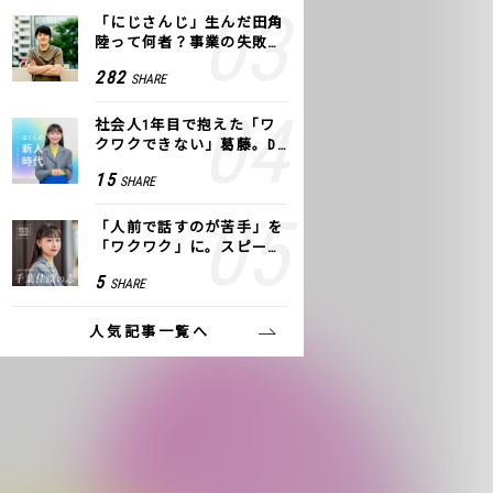
「にじさんじ」生んだ田角
陸って何者？事業の失敗
も、VTuberで逆転！｜ANY
282
SHARE
COLOR
社会人1年目で抱えた「ワ
クワクできない」葛藤。De
NAの社内プロジェクトで見
15
SHARE
つけた、私の生きる道
「人前で話すのが苦手」を
「ワクワク」に。スピーチ
ライター千葉佳織が「話し
5
SHARE
方トレーニング」に込めた
思い
人気記事一覧へ