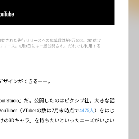
に開始された先行リリースへの応募数は約4万5000。2018年7
行リリース。8月3日には一般公開され、だれでも利用する
がデザインができるーー。
id Studio』だ。公開したのはピクシブ社。大きな話
uber（VTuberの数は7月末時点で
4475人
）をはじ
けの3Dキャラ」を持ちたいといったニーズがいよい
。