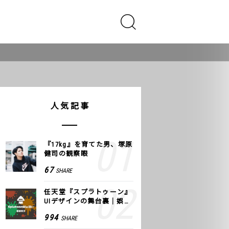
人気記事
『17kg』を育てた男、塚原
健司の観察眼
67
SHARE
任天堂『スプラトゥーン』
UIデザインの舞台裏｜娯楽
のUI 公式レポート #2
994
SHARE