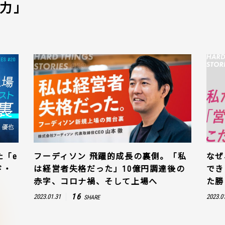
力」
た「e
フーディソン 飛躍的成長の裏側。「私
なぜ
ド・
は経営者失格だった」10億円調達後の
でき
赤字、コロナ禍、そして上場へ
た勝
16
2023.01.31
2023.0
SHARE