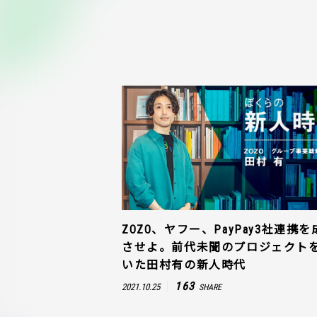
ZOZO、ヤフー、PayPay3社連携を
させよ。前代未聞のプロジェクト
いた田村有の新人時代
163
2021.10.25
SHARE