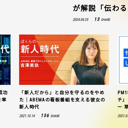
が解説「伝わる
13
2024.04.25
SHARE
成功
「新人だから」と自分を守るのをやめ
PM
を率
た｜ABEMAの看板番組を支える彼女の
チ」
新人時代
ー 
156
2021.10.14
2021.0
SHARE