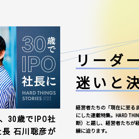
リーダ
迷いと
経営者たちの「現在に至る
にした連載特集。HARD THI
30歳でIPO社
断）と題し、経営者たちが
社長 石川聡彦が
練に迫ります。