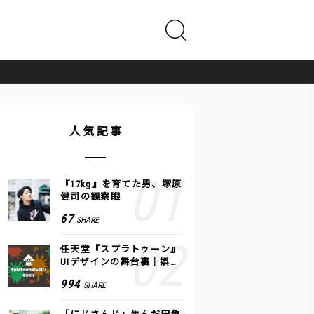
人気記事
『17kg』を育てた男、塚原
健司の観察眼
67
SHARE
任天堂『スプラトゥーン』
UIデザインの舞台裏｜娯楽
のUI 公式レポート #2
994
SHARE