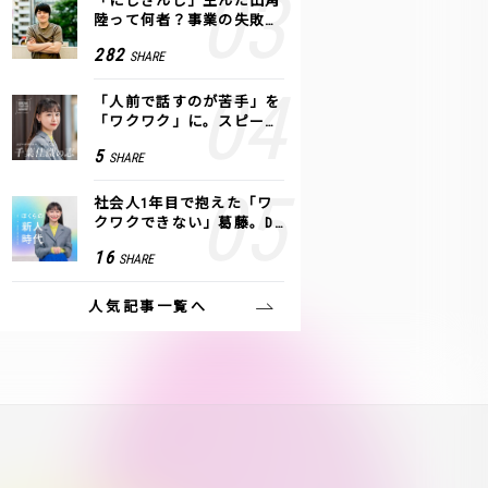
「にじさんじ」生んだ田角
陸って何者？事業の失敗
も、VTuberで逆転！｜ANY
282
SHARE
COLOR
「人前で話すのが苦手」を
「ワクワク」に。スピーチ
ライター千葉佳織が「話し
5
SHARE
方トレーニング」に込めた
思い
社会人1年目で抱えた「ワ
クワクできない」葛藤。De
NAの社内プロジェクトで見
16
SHARE
つけた、私の生きる道
人気記事一覧へ