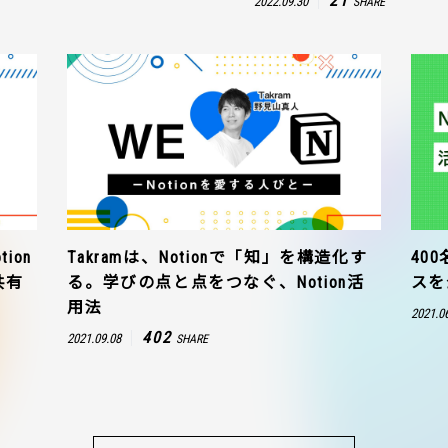
21
2022.09.30
SHARE
ion
Takramは、Notionで「知」を構造化す
40
共有
る。学びの点と点をつなぐ、Notion活
スを
用法
2021.0
402
2021.09.08
SHARE