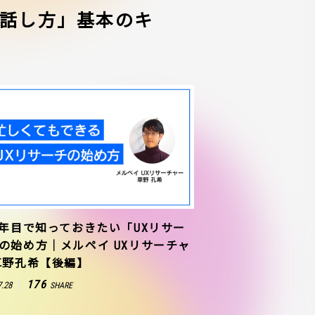
話し方」基本のキ
1年目で知っておきたい「UXリサー
の始め方｜メルペイ UXリサーチャ
草野孔希【後編】
176
7.28
SHARE