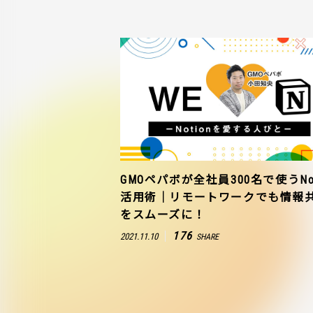
GMOペパボが全社員300名で使うNot
活用術｜リモートワークでも情報
をスムーズに！
176
2021.11.10
SHARE