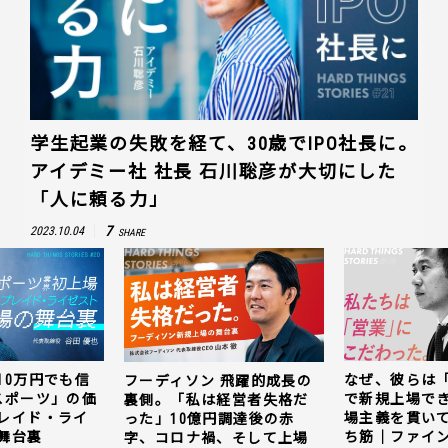
学生起業の失敗を経て、30歳でIPO社長に。
アイデミー社 社長 石川聡彦が大切にした
「人に頼る力」
7
2023.10.04
SHARE
10万円でも信
なぜ、彼らは
フーディソン 飛躍的成長の
スポーツ」の価
で新規上場で
裏側。「私は経営者失格だ
レイド・ライ
場主義を貫い
った」10億円調達後の赤
舞台裏
ち筋｜ファイン
字、コロナ禍、そして上場