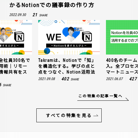
かるNotionでの議事録の作り方
21
2022.09.30
SHARE
全社員300名で
Takramは、Notionで「知」
400名のチームに
n活用術｜リモー
を構造化する。学びの点と
入。全プロセ
情報共有をス
点をつなぐ、Notion活用法
マートニュー
402
427
2021.09.08
2021.06.07
SHARE
6
SHARE
この特集の記事一覧へ
すべての特集を見る