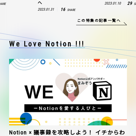
へ
29
2023.01.10
HARE
S
16
2023.01.31
SHARE
この特集の記事一覧へ
We Love Notion !!!
Notion × 議事録を攻略しよう！ イチからわ