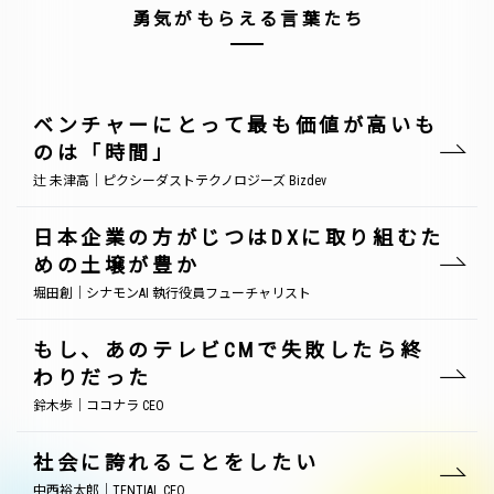
勇気がもらえる言葉たち
ベンチャーにとって最も価値が高いも
のは「時間」
辻 未津高｜ピクシーダストテクノロジーズ Bizdev
日本企業の方がじつはDXに取り組むた
めの土壌が豊か
堀田創｜シナモンAI 執行役員フューチャリスト
もし、あのテレビCMで失敗したら終
わりだった
鈴木歩｜ココナラ CEO
社会に誇れることをしたい
中西裕太郎｜TENTIAL CEO