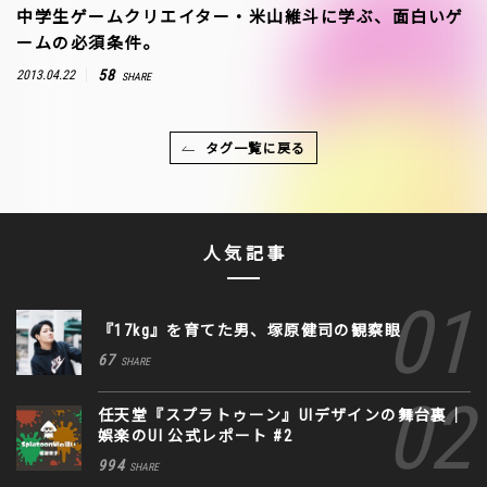
中学生ゲームクリエイター・米山維斗に学ぶ、面白いゲ
ームの必須条件。
58
2013.04.22
SHARE
タグ一覧に戻る
人気記事
『17kg』を育てた男、塚原健司の観察眼
67
SHARE
任天堂『スプラトゥーン』UIデザインの舞台裏｜
娯楽のUI 公式レポート #2
994
SHARE