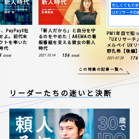
、PayPay3社
「新人だから」と自分を守
PM1年目で知
せよ。前代未
るのをやめた｜ABEMAの看
「UXリサーチ
クトを率いた
板番組を支える彼女の新人
メルペイ UX
時代
時代
野孔希【後編
3
156
2021.10.14
SHARE
SHARE
176
2021.07.28
この特集の記事一覧へ
リーダーたちの
迷いと決断