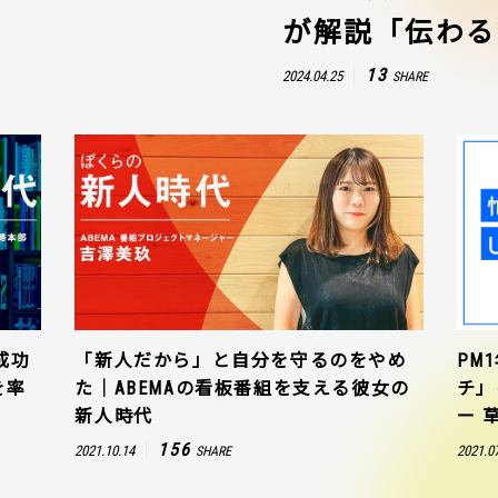
が解説「伝わる
13
2024.04.25
SHARE
成功
「新人だから」と自分を守るのをやめ
PM
を率
た｜ABEMAの看板番組を支える彼女の
チ」
新人時代
ー 
156
2021.10.14
2021.0
SHARE