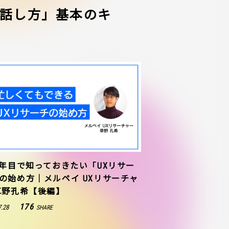
話し方」基本のキ
1年目で知っておきたい「UXリサー
の始め方｜メルペイ UXリサーチャ
草野孔希【後編】
176
7.28
SHARE