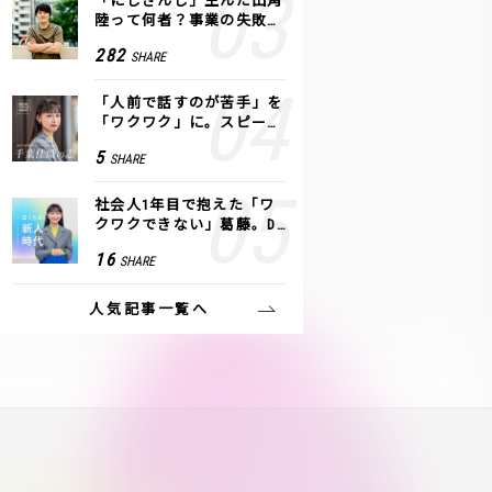
「にじさんじ」生んだ田角
陸って何者？事業の失敗
も、VTuberで逆転！｜ANY
282
SHARE
COLOR
「人前で話すのが苦手」を
「ワクワク」に。スピーチ
ライター千葉佳織が「話し
5
SHARE
方トレーニング」に込めた
思い
社会人1年目で抱えた「ワ
クワクできない」葛藤。De
NAの社内プロジェクトで見
16
SHARE
つけた、私の生きる道
人気記事一覧へ