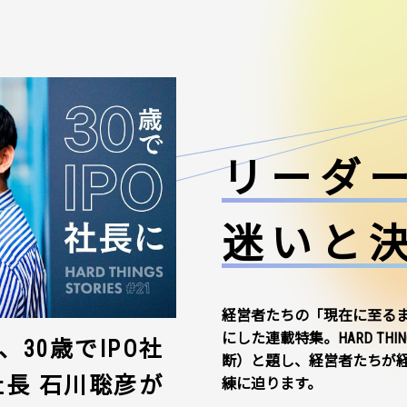
リーダ
迷いと
経営者たちの「現在に至る
にした連載特集。HARD THI
30歳でIPO社
断）と題し、経営者たちが
社長 石川聡彦が
練に迫ります。