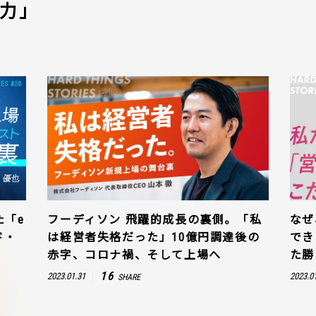
力」
た「e
フーディソン 飛躍的成長の裏側。「私
なぜ
ド・
は経営者失格だった」10億円調達後の
でき
赤字、コロナ禍、そして上場へ
た勝
16
2023.01.31
2023.0
SHARE