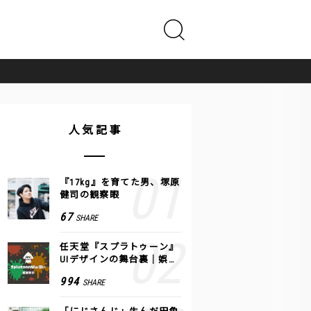
人気記事
『17kg』を育てた男、塚原
健司の観察眼
67
SHARE
任天堂『スプラトゥーン』
UIデザインの舞台裏｜娯楽
のUI 公式レポート #2
994
SHARE