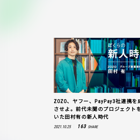
ZOZO、ヤフー、PayPay3社連携を
させよ。前代未聞のプロジェクト
いた田村有の新人時代
163
2021.10.25
SHARE