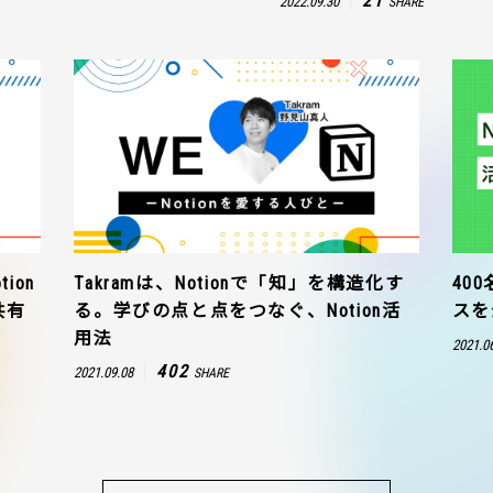
21
2022.09.30
SHARE
ion
Takramは、Notionで「知」を構造化す
40
共有
る。学びの点と点をつなぐ、Notion活
スを
用法
2021.0
402
2021.09.08
SHARE