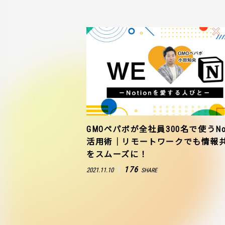
GMOペパボが全社員300名で使うNot
活用術｜リモートワークでも情報
をスムーズに！
176
2021.11.10
SHARE