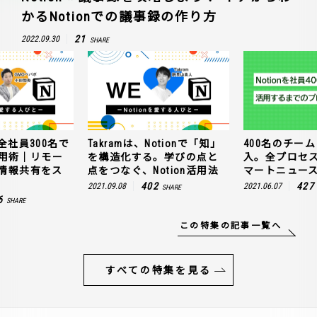
かるNotionでの議事録の作り方
21
2022.09.30
SHARE
全社員300名で
Takramは、Notionで「知」
400名のチームに
n活用術｜リモー
を構造化する。学びの点と
入。全プロセ
情報共有をス
点をつなぐ、Notion活用法
マートニュー
402
427
2021.09.08
2021.06.07
SHARE
6
SHARE
この特集の記事一覧へ
すべての特集を見る