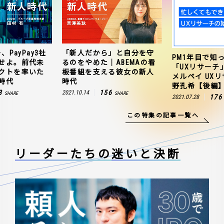
、PayPay3社
「新人だから」と自分を守
PM1年目で知
せよ。前代未
るのをやめた｜ABEMAの看
「UXリサーチ
クトを率いた
板番組を支える彼女の新人
メルペイ UX
時代
時代
野孔希【後編
3
156
2021.10.14
SHARE
SHARE
176
2021.07.28
この特集の記事一覧へ
リーダーたちの
迷いと決断