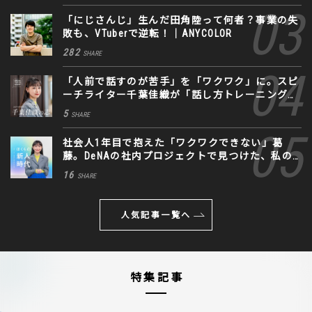
「にじさんじ」生んだ田角陸って何者？事業の失
敗も、VTuberで逆転！｜ANYCOLOR
282
SHARE
「人前で話すのが苦手」を「ワクワク」に。スピ
ーチライター千葉佳織が「話し方トレーニング」
に込めた思い
5
SHARE
社会人1年目で抱えた「ワクワクできない」葛
藤。DeNAの社内プロジェクトで見つけた、私の
生きる道
16
SHARE
人気記事一覧へ
特集記事