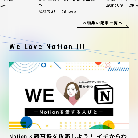
へ
29
2023.01.10
HARE
S
16
2023.01.31
SHARE
この特集の記事一覧へ
We Love Notion !!!
Notion × 議事録を攻略しよう！ イチからわ