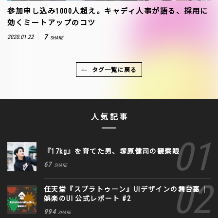
参加申し込み1000人超え。キャディ人事が語る、採用に
効くミートアップのコツ
7
2020.01.22
SHARE
タグ一覧に戻る
人気記事
『17kg』を育てた男、塚原健司の観察眼
67
SHARE
任天堂『スプラトゥーン』UIデザインの舞台裏｜
娯楽のUI 公式レポート #2
994
SHARE