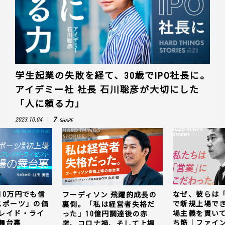
学生起業の失敗を経て、30歳でIPO社長に。
アイデミー社 社長 石川聡彦が大切にした
「人に頼る力」
7
2023.10.04
SHARE
10万円でも信
なぜ、彼らは
フーディソン 飛躍的成長の
スポーツ」の価
で新規上場で
裏側。「私は経営者失格だ
レイド・ライ
場主義を貫い
った」10億円調達後の赤
舞台裏
ち筋｜ファイン
字、コロナ禍、そして上場