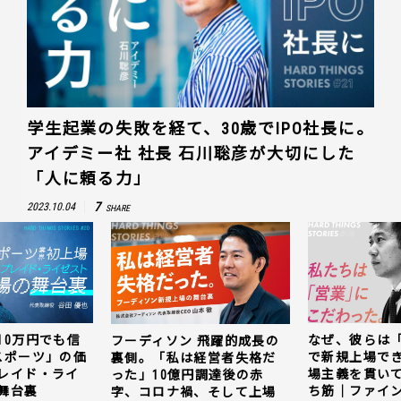
学生起業の失敗を経て、30歳でIPO社長に。
アイデミー社 社長 石川聡彦が大切にした
「人に頼る力」
7
2023.10.04
SHARE
10万円でも信
なぜ、彼らは
フーディソン 飛躍的成長の
スポーツ」の価
で新規上場で
裏側。「私は経営者失格だ
レイド・ライ
場主義を貫い
った」10億円調達後の赤
舞台裏
ち筋｜ファイン
字、コロナ禍、そして上場