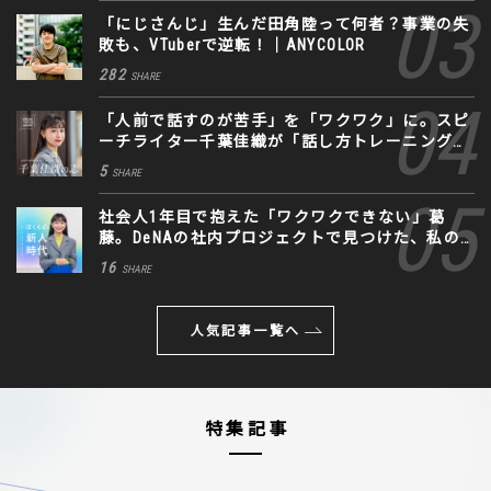
「にじさんじ」生んだ田角陸って何者？事業の失
敗も、VTuberで逆転！｜ANYCOLOR
282
SHARE
「人前で話すのが苦手」を「ワクワク」に。スピ
ーチライター千葉佳織が「話し方トレーニング」
に込めた思い
5
SHARE
社会人1年目で抱えた「ワクワクできない」葛
藤。DeNAの社内プロジェクトで見つけた、私の
生きる道
16
SHARE
人気記事一覧へ
特集記事