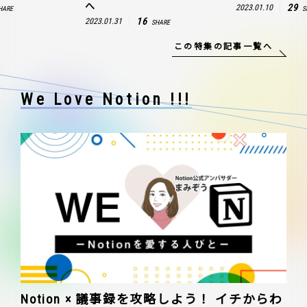
へ
29
2023.01.10
HARE
S
16
2023.01.31
SHARE
この特集の記事一覧へ
We Love Notion !!!
Notion × 議事録を攻略しよう！ イチからわ