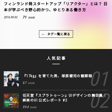
フィンランド発スタートアップ「リアクター」とは？ 日
本が学ぶべき野心的かつ、ゆとりある働き方
71
2016.09.02
SHARE
タグ一覧に戻る
人気記事
『17kg』を育てた男、塚原健司の観察眼
67
SHARE
任天堂『スプラトゥーン』UIデザインの舞台裏｜
娯楽のUI 公式レポート #2
994
SHARE