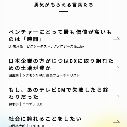
勇気がもらえる言葉たち
ベンチャーにとって最も価値が高いも
のは「時間」
辻 未津高｜ピクシーダストテクノロジーズ Bizdev
日本企業の方がじつはDXに取り組むた
めの土壌が豊か
堀田創｜シナモンAI 執行役員フューチャリスト
もし、あのテレビCMで失敗したら終
わりだった
鈴木歩｜ココナラ CEO
社会に誇れることをしたい
中西裕太郎｜TENTIAL CEO