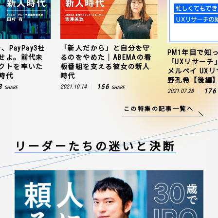
、PayPay3社
「新人だから」と自分を守
PM1年目で知
せよ。前代未
るのをやめた｜ABEMAの看
「UXリサーチ
クトを率いた
板番組を支える彼女の新人
メルペイ UX
時代
時代
野孔希【後編
3
156
2021.10.14
SHARE
SHARE
176
2021.07.28
この特集の記事一覧へ
リーダーたちの
迷いと決断