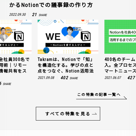
かるNotionでの議事録の作り方
21
2022.09.30
SHARE
全社員300名で
Takramは、Notionで「知」
400名のチームに
n活用術｜リモー
を構造化する。学びの点と
入。全プロセ
情報共有をス
点をつなぐ、Notion活用法
マートニュー
402
427
2021.09.08
2021.06.07
SHARE
6
SHARE
この特集の記事一覧へ
すべての特集を見る