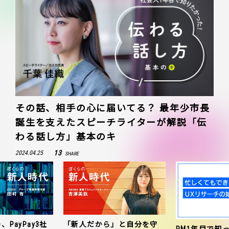
その話、相手の心に届いてる？ 最年少市長
誕生を支えたスピーチライターが解説「伝
わる話し方」基本のキ
13
2024.04.25
SHARE
、PayPay3社
「新人だから」と自分を守
PM1年目で知