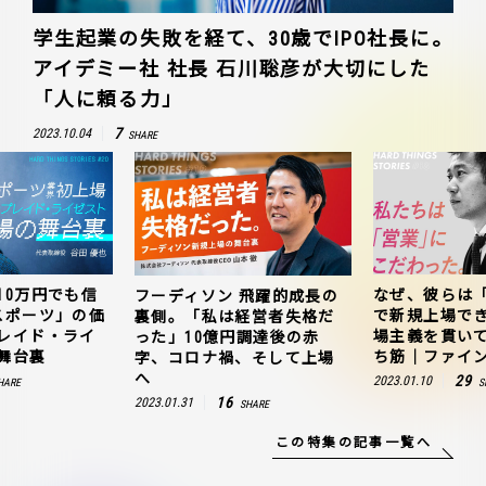
学生起業の失敗を経て、30歳でIPO社長に。
アイデミー社 社長 石川聡彦が大切にした
「人に頼る力」
7
2023.10.04
SHARE
10万円でも信
なぜ、彼らは
フーディソン 飛躍的成長の
スポーツ」の価
で新規上場で
裏側。「私は経営者失格だ
レイド・ライ
場主義を貫い
った」10億円調達後の赤
舞台裏
ち筋｜ファイン
字、コロナ禍、そして上場
へ
29
2023.01.10
HARE
S
16
2023.01.31
SHARE
この特集の記事一覧へ