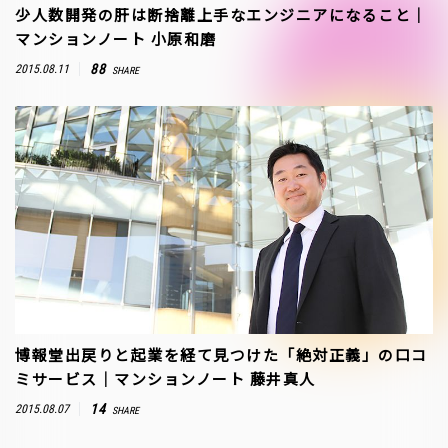
少人数開発の肝は断捨離上手なエンジニアになること｜
マンションノート 小原和磨
88
2015.08.11
SHARE
博報堂出戻りと起業を経て見つけた「絶対正義」の口コ
ミサービス｜マンションノート 藤井真人
14
2015.08.07
SHARE