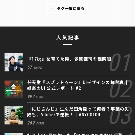
タグ一覧に戻る
人気記事
『17kg』を育てた男、塚原健司の観察眼
67
SHARE
任天堂『スプラトゥーン』UIデザインの舞台裏｜
娯楽のUI 公式レポート #2
994
SHARE
「にじさんじ」生んだ田角陸って何者？事業の失
敗も、VTuberで逆転！｜ANYCOLOR
282
SHARE