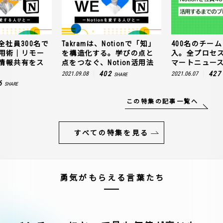
全社員300名で
Takramは、Notionで「知」
400名のチームに
n活用術｜リモー
を構造化する。学びの点と
入。全プロセ
情報共有をス
点をつなぐ、Notion活用法
マートニュー
402
427
2021.09.08
2021.06.07
SHARE
6
SHARE
この特集の記事一覧へ
すべての特集を見る
勇気がもらえる言葉たち