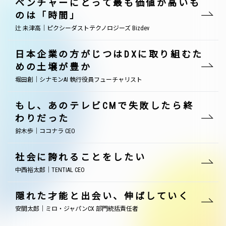
ベンチャーにとって最も価値が高いも
のは「時間」
辻 未津高｜ピクシーダストテクノロジーズ Bizdev
日本企業の方がじつはDXに取り組むた
めの土壌が豊か
堀田創｜シナモンAI 執行役員フューチャリスト
もし、あのテレビCMで失敗したら終
わりだった
鈴木歩｜ココナラ CEO
社会に誇れることをしたい
中西裕太郎｜TENTIAL CEO
隠れた才能と出会い、伸ばしていく
安間太郎｜ミロ・ジャパンCX 部門統括責任者