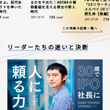
せよ。前代未
るのをやめた｜ABEMAの看
「UXリサーチ
クトを率いた
板番組を支える彼女の新人
メルペイ UX
時代
時代
野孔希【後編
3
156
2021.10.14
SHARE
SHARE
176
2021.07.28
この特集の記事一覧へ
リーダーたちの
迷いと決断