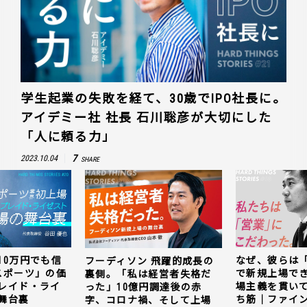
学生起業の失敗を経て、30歳でIPO社長に。
アイデミー社 社長 石川聡彦が大切にした
「人に頼る力」
7
2023.10.04
SHARE
10万円でも信
なぜ、彼らは
フーディソン 飛躍的成長の
スポーツ」の価
で新規上場で
裏側。「私は経営者失格だ
レイド・ライ
場主義を貫い
った」10億円調達後の赤
舞台裏
ち筋｜ファイン
字、コロナ禍、そして上場