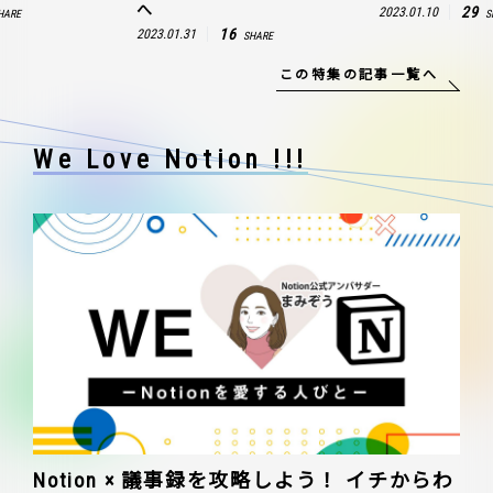
へ
29
2023.01.10
HARE
S
16
2023.01.31
SHARE
この特集の記事一覧へ
We Love Notion !!!
Notion × 議事録を攻略しよう！ イチからわ