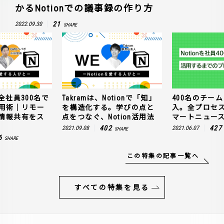
かるNotionでの議事録の作り方
21
2022.09.30
SHARE
全社員300名で
Takramは、Notionで「知」
400名のチームに
n活用術｜リモー
を構造化する。学びの点と
入。全プロセ
情報共有をス
点をつなぐ、Notion活用法
マートニュー
402
427
2021.09.08
2021.06.07
SHARE
6
SHARE
この特集の記事一覧へ
すべての特集を見る