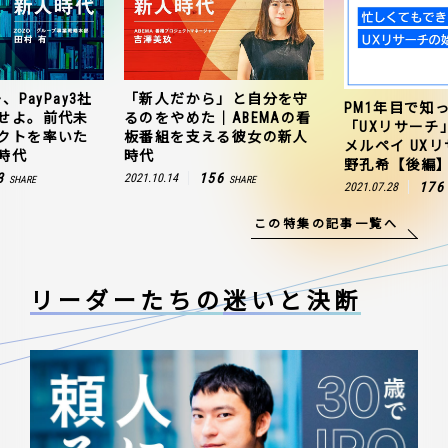
、PayPay3社
「新人だから」と自分を守
PM1年目で知
せよ。前代未
るのをやめた｜ABEMAの看
「UXリサーチ
クトを率いた
板番組を支える彼女の新人
メルペイ UX
時代
時代
野孔希【後編
3
156
2021.10.14
SHARE
SHARE
176
2021.07.28
この特集の記事一覧へ
リーダーたちの
迷いと決断