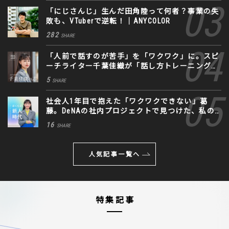
「にじさんじ」生んだ田角陸って何者？事業の失
敗も、VTuberで逆転！｜ANYCOLOR
282
SHARE
「人前で話すのが苦手」を「ワクワク」に。スピ
ーチライター千葉佳織が「話し方トレーニング」
に込めた思い
5
SHARE
社会人1年目で抱えた「ワクワクできない」葛
藤。DeNAの社内プロジェクトで見つけた、私の
生きる道
16
SHARE
人気記事一覧へ
特集記事