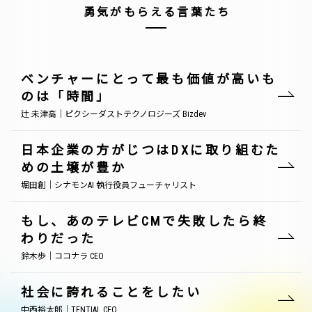
勇気がもらえる言葉たち
ベンチャーにとって最も価値が高いも
のは「時間」
辻 未津高｜ピクシーダストテクノロジーズ Bizdev
日本企業の方がじつはDXに取り組むた
めの土壌が豊か
堀田創｜シナモンAI 執行役員フューチャリスト
もし、あのテレビCMで失敗したら終
わりだった
鈴木歩｜ココナラ CEO
社会に誇れることをしたい
中西裕太郎｜TENTIAL CEO