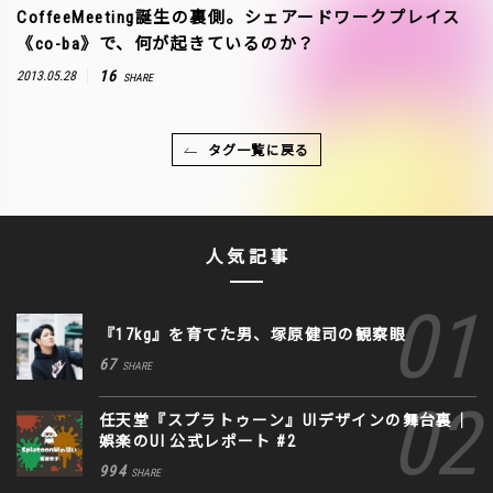
CoffeeMeeting誕生の裏側。シェアードワークプレイス
《co-ba》で、何が起きているのか？
16
2013.05.28
SHARE
タグ一覧に戻る
人気記事
『17kg』を育てた男、塚原健司の観察眼
67
SHARE
任天堂『スプラトゥーン』UIデザインの舞台裏｜
娯楽のUI 公式レポート #2
994
SHARE