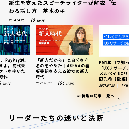
誕生を支えたスピーチライターが解説「伝
わる話し方」基本のキ
13
2024.04.25
SHARE
、PayPay3社
「新人だから」と自分を守
PM1年目で知
せよ。前代未
るのをやめた｜ABEMAの看
「UXリサーチ
クトを率いた
板番組を支える彼女の新人
メルペイ UX
時代
時代
野孔希【後編
3
156
2021.10.14
SHARE
SHARE
176
2021.07.28
この特集の記事一覧へ
リーダーたちの
迷いと決断