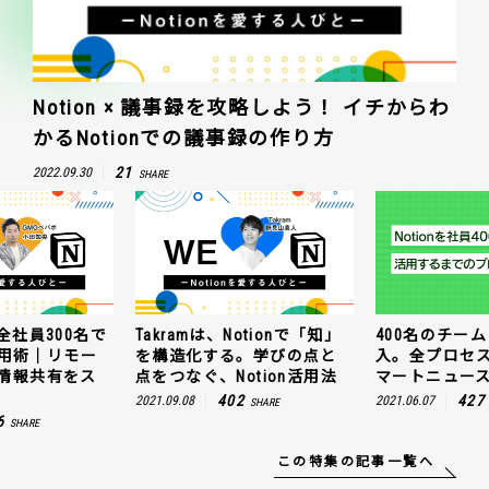
Notion × 議事録を攻略しよう！ イチからわ
かるNotionでの議事録の作り方
21
2022.09.30
SHARE
全社員300名で
Takramは、Notionで「知」
400名のチームに
n活用術｜リモー
を構造化する。学びの点と
入。全プロセ
情報共有をス
点をつなぐ、Notion活用法
マートニュー
402
427
2021.09.08
2021.06.07
SHARE
6
SHARE
この特集の記事一覧へ