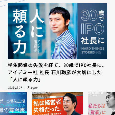
学生起業の失敗を経て、30歳でIPO社長に。
アイデミー社 社長 石川聡彦が大切にした
「人に頼る力」
7
2023.10.04
SHARE