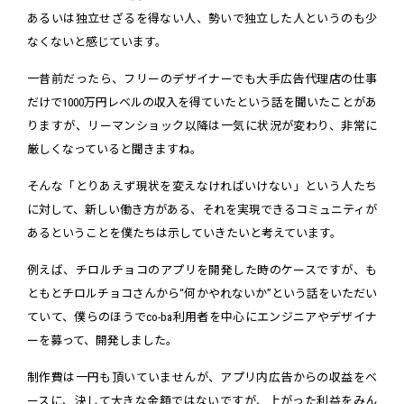
あるいは独立せざるを得ない人、勢いで独立した人というのも少
なくないと感じています。
一昔前だったら、フリーのデザイナーでも大手広告代理店の仕事
だけで1000万円レベルの収入を得ていたという話を聞いたことがあ
りますが、リーマンショック以降は一気に状況が変わり、非常に
厳しくなっていると聞きますね。
そんな「とりあえず現状を変えなければいけない」という人たち
に対して、新しい働き方がある、それを実現できるコミュニティが
あるということを僕たちは示していきたいと考えています。
例えば、チロルチョコのアプリを開発した時のケースですが、も
ともとチロルチョコさんから“何かやれないか”という話をいただい
ていて、僕らのほうでco-ba利用者を中心にエンジニアやデザイナ
ーを募って、開発しました。
制作費は一円も頂いていませんが、アプリ内広告からの収益をベ
ースに、決して大きな金額ではないですが、上がった利益をみん