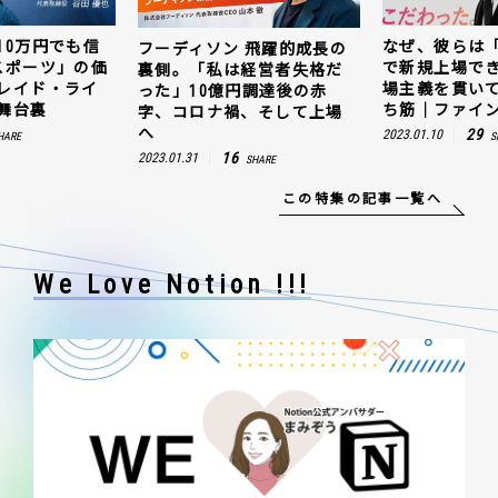
10万円でも信
なぜ、彼らは
フーディソン 飛躍的成長の
スポーツ」の価
で新規上場で
裏側。「私は経営者失格だ
レイド・ライ
場主義を貫い
った」10億円調達後の赤
舞台裏
ち筋｜ファイン
字、コロナ禍、そして上場
へ
29
2023.01.10
HARE
S
16
2023.01.31
SHARE
この特集の記事一覧へ
We Love Notion !!!