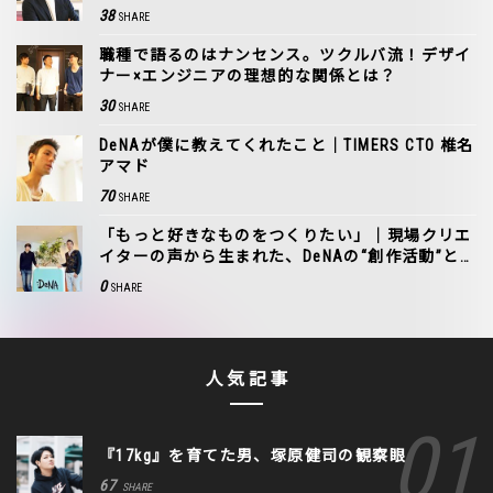
ら？」
38
SHARE
職種で語るのはナンセンス。ツクルバ流！デザイ
ナー×エンジニアの理想的な関係とは？
30
SHARE
DeNAが僕に教えてくれたこと｜TIMERS CTO 椎名
アマド
70
SHARE
「もっと好きなものをつくりたい」｜現場クリエ
イターの声から生まれた、DeNAの“創作活動”と
は。
0
SHARE
人気記事
『17kg』を育てた男、塚原健司の観察眼
67
SHARE