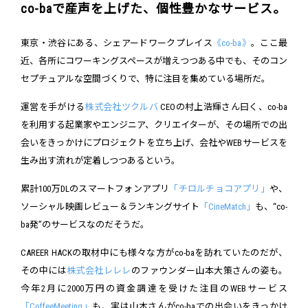
co-baで産声を上げた、個性豊かなサービス。
東京・渋谷にある、シェアードワークプレイス
《co-ba》
。ここ最
近、各所にコワーキングスペースが増えつつある中でも、そのコン
セプチュアルな空間づくりで、特に注目を集めている場所だ。
運営を手がける
株式会社ツクルバ
CEOの村上浩輝さん曰く、co-ba
を利用する起業家やエンジニア、クリエイターが、その場所での出
会いをきっかけにプロジェクトを立ち上げ、会社やWEBサービスを
生み出す流れが定着しつつあるという。
累計100万DLのスマートフォンアプリ
「チロルチョコアプリ」
や、
ソーシャル映画レビュー＆ランキングサイト
「CineMatch」
も、“co-
ba発”のサービスなのだそうだ。
CAREER HACKの取材中にも様々な方がco-baを訪れていたのだが、
その中には
株式会社レレレ
のファウンダー山本大策さんの姿も。
今年2月に2000万円の資金調達を受けた注目のWEBサービス
「CoffeeMeeting」
も、実は山本さんがco-baでの出会いをきっかけ