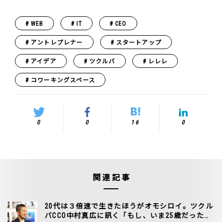
WEB
IT
CEO
アントレプレナー
スタートアップ
アイデア
ツクルバ
レレレ
コワーキングスペース
0
0
16
0
関連記事
20代は３倍速で生きたほうがオモシロイ。ツクル
バCCO中村真広に訊く「もし、いま25歳だった