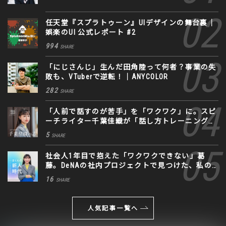
任天堂『スプラトゥーン』UIデザインの舞台裏｜
娯楽のUI 公式レポート #2
994
SHARE
「にじさんじ」生んだ田角陸って何者？事業の失
敗も、VTuberで逆転！｜ANYCOLOR
282
SHARE
「人前で話すのが苦手」を「ワクワク」に。スピ
ーチライター千葉佳織が「話し方トレーニング」
に込めた思い
5
SHARE
社会人1年目で抱えた「ワクワクできない」葛
藤。DeNAの社内プロジェクトで見つけた、私の
生きる道
16
SHARE
人気記事一覧へ