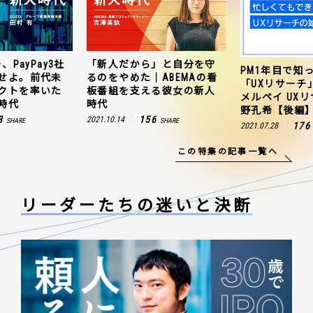
、PayPay3社
「新人だから」と自分を守
PM1年目で知
せよ。前代未
るのをやめた｜ABEMAの看
「UXリサーチ
クトを率いた
板番組を支える彼女の新人
メルペイ UX
時代
時代
野孔希【後編
3
156
2021.10.14
SHARE
SHARE
176
2021.07.28
この特集の記事一覧へ
リーダーたちの
迷いと決断