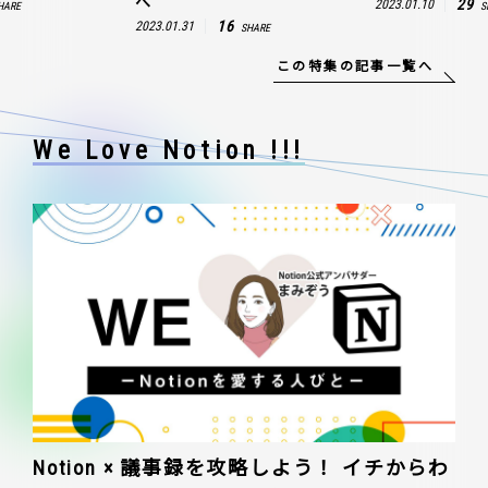
へ
29
2023.01.10
HARE
S
16
2023.01.31
SHARE
この特集の記事一覧へ
We Love Notion !!!
Notion × 議事録を攻略しよう！ イチからわ