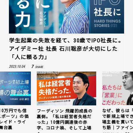
学生起業の失敗を経て、30歳でIPO社長に。
アイデミー社 社長 石川聡彦が大切にした
「人に頼る力」
7
2023.10.04
SHARE
10万円でも信
なぜ、彼らは
フーディソン 飛躍的成長の
スポーツ」の価
で新規上場で
裏側。「私は経営者失格だ
レイド・ライ
場主義を貫い
った」10億円調達後の赤
舞台裏
ち筋｜ファイン
字、コロナ禍、そして上場