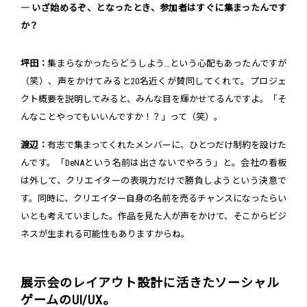
― いざ始めるぞ、となったとき、参加者はすぐに集まったんです
か？
坪田：
集まらなかったらどうしよう…という心配もあったんですが
（笑）、声をかけてみると20名近くが賛同してくれて。プロジェ
クト概要を説明してみると、みんな目を輝かせてるんですよ。「そ
んなことやってもいいんですか！？」って（笑）。
渡辺：
有志で集まってくれたメンバーに、ひとつだけ制約を設けた
んです。「DeNAという名前は出さないでやろう」と。会社の看板
は外して、クリエイターの表現力だけで勝負しようという決意で
す。同時に、クリエイター自身の名前を売るチャンスになったらい
いとも考えていました。作品を見た人が声をかけて、そこからビジ
ネスが生まれる可能性もありますからね。
展示会のレイアウト設計に活きたソーシャル
ゲームのUI/UX。