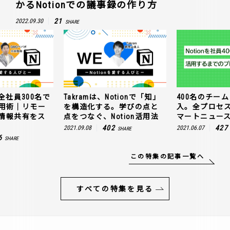
かるNotionでの議事録の作り方
21
2022.09.30
SHARE
全社員300名で
Takramは、Notionで「知」
400名のチームに
n活用術｜リモー
を構造化する。学びの点と
入。全プロセ
情報共有をス
点をつなぐ、Notion活用法
マートニュー
402
427
2021.09.08
2021.06.07
SHARE
6
SHARE
この特集の記事一覧へ
すべての特集を見る