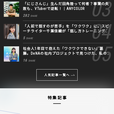
「にじさんじ」生んだ田角陸って何者？事業の失
敗も、VTuberで逆転！｜ANYCOLOR
282
SHARE
「人前で話すのが苦手」を「ワクワク」に。スピ
ーチライター千葉佳織が「話し方トレーニング」
に込めた思い
5
SHARE
社会人1年目で抱えた「ワクワクできない」葛
藤。DeNAの社内プロジェクトで見つけた、私の
生きる道
16
SHARE
人気記事一覧へ
特集記事