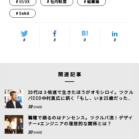
UI/UX
社内制度
組織論
DeNA
0
0
0
0
関連記事
20代は３倍速で生きたほうがオモシロイ。ツクル
バCCO中村真広に訊く「もし、いま25歳だった
ら？」
38
SHARE
職種で語るのはナンセンス。ツクルバ流！デザイ
ナー×エンジニアの理想的な関係とは？
30
SHARE