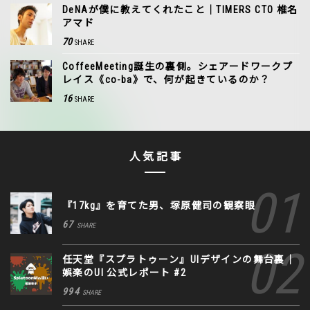
DeNAが僕に教えてくれたこと｜TIMERS CTO 椎名
アマド
70
SHARE
CoffeeMeeting誕生の裏側。シェアードワークプ
レイス《co-ba》で、何が起きているのか？
16
SHARE
人気記事
『17kg』を育てた男、塚原健司の観察眼
67
SHARE
任天堂『スプラトゥーン』UIデザインの舞台裏｜
娯楽のUI 公式レポート #2
994
SHARE