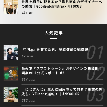
世界を相手に戦えるか？海外志向のデザイナーへ
の助言｜Goodpatch×btrax×IN FOCUS
18
SHARE
人気記事
『17kg』を育てた男、塚原健司の観察眼
67
SHARE
任天堂『スプラトゥーン』UIデザインの舞台裏｜
娯楽のUI 公式レポート #2
994
SHARE
「にじさんじ」生んだ田角陸って何者？事業の失
敗も、VTuberで逆転！｜ANYCOLOR
282
SHARE