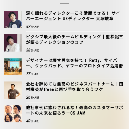
深く語れるディレクターこそ活躍できる！ サイ
バーエージェント UXディレクター 大塚敏章
97
SHARE
ピクシブ最大級のチームビルディング｜重松裕三
が語るディレクションのコツ
38
SHARE
デザイナーは壊す勇気を持て！ Retty、サイバ
ー、クックパッド、ヤフーのプロトタイプ活用術
77
SHARE
会社を辞めても最高のビジネスパートナーに｜田
村壽英がfreeeと再び手を取り合うワケ
26
SHARE
他社事例に惑わされるな！最高のカスタマーサポ
ートの未来を語ろう－CS JAM
40
SHARE