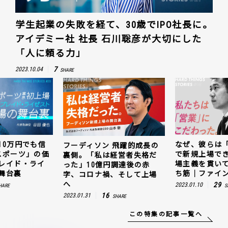
学生起業の失敗を経て、30歳でIPO社長に。
アイデミー社 社長 石川聡彦が大切にした
「人に頼る力」
7
2023.10.04
SHARE
10万円でも信
なぜ、彼らは
フーディソン 飛躍的成長の
スポーツ」の価
で新規上場で
裏側。「私は経営者失格だ
レイド・ライ
場主義を貫い
った」10億円調達後の赤
舞台裏
ち筋｜ファイン
字、コロナ禍、そして上場
へ
29
2023.01.10
HARE
S
16
2023.01.31
SHARE
この特集の記事一覧へ