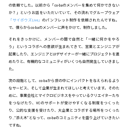
の依頼でした。以前から「co-baのメンバーを集めて何かできない
か？」というお話をいただいていて、その流れでグループウェア
「サイボウズLive」
のパンフレット制作を依頼されたんですね。
で、僕らからco-baのメンバーに声をかけて、制作しました。
それをきっかけに、メンバーの間で自然と「一緒に何かをやろ
う」というコラボへの意欲が生まれてきて、営業とエンジニアが
起業したり、エンジニアとUIデザイナーが一緒にプロジェクトを進
めたりと、有機的なコミュニティがいくつも自然発生していきまし
た。
次の段階として、co-baから世の中にインパクトを与えられるよう
なサービス、そして企業が生まれてほしいと考えています。そのた
めに、事業会社とマイクロビジネスをやっているクリエイターたち
をつなげたり、VCのサポートが受けやすくなる制度をつくった
り、公的な支援を受けたり、大企業とコラボする場所をつくった
り…“添え木”となって、co-baのコミュニティを盛り上げていきたい
ですね。