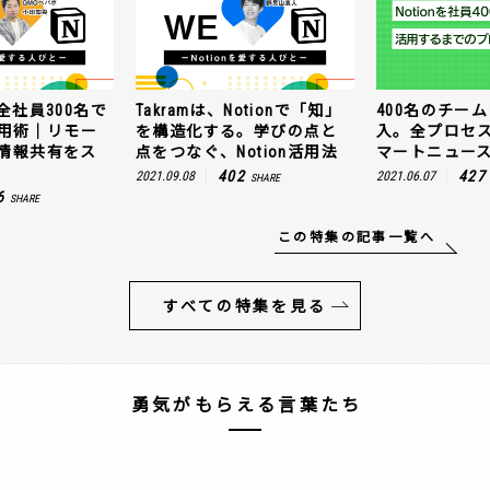
全社員300名で
Takramは、Notionで「知」
400名のチームに
n活用術｜リモー
を構造化する。学びの点と
入。全プロセ
情報共有をス
点をつなぐ、Notion活用法
マートニュー
402
427
2021.09.08
2021.06.07
SHARE
6
SHARE
この特集の記事一覧へ
すべての特集を見る
勇気がもらえる言葉たち