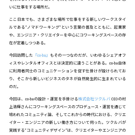
いに仕事をする場所だ。
ここ日本でも、さまざまな場所で仕事をする新しいワークスタイ
ルである“ノマドワーキング”という言葉の普及とともに、起業家
や、エンジニア・クリエイターを中心にコワーキングスペースの存
在が定着しつつある。
今回訪問した
『co-ba』
もその一つなのだが、いわゆるシェアオフ
ィスやレンタルオフィスとは決定的に違うことがある。co-ba自体
に利用者同士のコミュニケーションを促す仕掛けが設けられてお
り、そこから新しいビジネスのタネが自然発生的に生まれている
のだ。
今回は、co-baの設計・運営を手掛ける
株式会社ツクルバ
CEOの村
上浩輝さんにコワーキングスペースのプロデュース・運営を通じて
培われたコミュニティ論、そしてこれからの時代における、クリエ
イター・エンジニアの新しい働き方について伺った。ツクルバが
実践する“コミュニティデザイン”は、クリエイターやエンジニアの