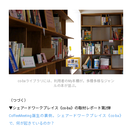
co-baライブラリには、利用者のMy本棚が。多種多様なジャン
ルの本が並ぶ。
（つづく）
▼シェアードワークプレイス《co-ba》の取材レポート第2弾
CoffeeMeeting誕生の裏側。シェアードワークプレイス《co-ba》
で、何が起きているのか？