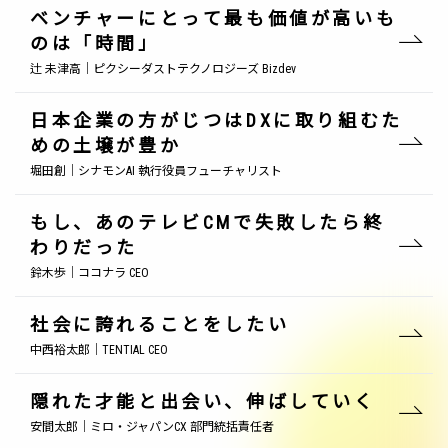
ベンチャーにとって最も価値が高いも
のは「時間」
辻 未津高｜ピクシーダストテクノロジーズ Bizdev
日本企業の方がじつはDXに取り組むた
めの土壌が豊か
堀田創｜シナモンAI 執行役員フューチャリスト
もし、あのテレビCMで失敗したら終
わりだった
鈴木歩｜ココナラ CEO
社会に誇れることをしたい
中西裕太郎｜TENTIAL CEO
隠れた才能と出会い、伸ばしていく
安間太郎｜ミロ・ジャパンCX 部門統括責任者