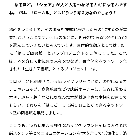
― なるほど。「シェア」が人と人をつなげるカギになるんです
ね。 では、「ローカル」とはどういう考え方なのでしょう？
場所をつくる上で、その場所を“地域に根ざしたもの”にするのが重
要だということです。co-baの場合は、所在地である“渋谷”に価値
を還元していきたいと考えています。具体的な動きとしては、3月
に「はしご図書館」というプロジェクトを実施しました。これ
は、本を介して街に集う人々をつなぎ、街全体をネットワーク化
された「生きた図書館」とするプロジェクトです。
プロジェクト期間中は、co-baライブラリをはじめ、渋谷にあるカ
フェやショップ、商業施設などの店舗オーナーに、渋谷に関わる
本や、趣味・趣向などにちなんだ本が並ぶ小さな本棚を設置して
もらい、それらを「はしご」して楽しむことができるネットワー
ク型の図書館を展開しました。
ここでも、渋谷に集まる様々なバックグラウンドを持つ人々と店
舗スタッフ等とのコミュニケーションを“本を介して”活性化し、渋