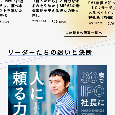
、PayPay3社
「新人だから」と自分を守
PM1年目で知
せよ。前代未
るのをやめた｜ABEMAの看
「UXリサーチ
クトを率いた
板番組を支える彼女の新人
メルペイ UX
時代
時代
野孔希【後編
3
156
2021.10.14
SHARE
SHARE
176
2021.07.28
この特集の記事一覧へ
リーダーたちの
迷いと決断