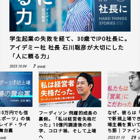
学生起業の失敗を経て、30歳でIPO社長に。
アイデミー社 社長 石川聡彦が大切にした
「人に頼る力」
7
2023.10.04
SHARE
10万円でも信
なぜ、彼らは
フーディソン 飛躍的成長の
スポーツ」の価
で新規上場で
裏側。「私は経営者失格だ
レイド・ライ
場主義を貫い
った」10億円調達後の赤
舞台裏
ち筋｜ファイン
字、コロナ禍、そして上場
へ
29
2023.01.10
HARE
S