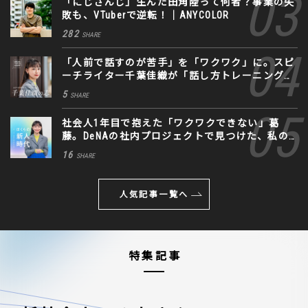
「にじさんじ」生んだ田角陸って何者？事業の失
敗も、VTuberで逆転！｜ANYCOLOR
282
SHARE
「人前で話すのが苦手」を「ワクワク」に。スピ
ーチライター千葉佳織が「話し方トレーニング」
に込めた思い
5
SHARE
社会人1年目で抱えた「ワクワクできない」葛
藤。DeNAの社内プロジェクトで見つけた、私の
生きる道
16
SHARE
人気記事一覧へ
特集記事