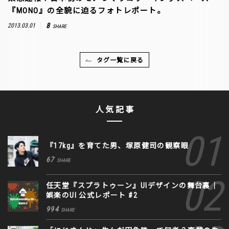
『MONO』の全貌に迫るフォトレポート。
8
2013.03.01
SHARE
タグ一覧に戻る
人気記事
『17kg』を育てた男、塚原健司の観察眼
67
SHARE
任天堂『スプラトゥーン』UIデザインの舞台裏｜
娯楽のUI 公式レポート #2
994
SHARE