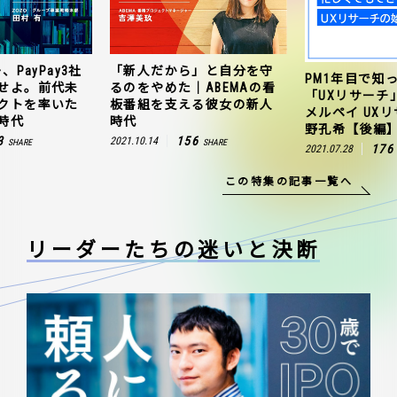
、PayPay3社
「新人だから」と自分を守
PM1年目で知
せよ。前代未
るのをやめた｜ABEMAの看
「UXリサーチ
クトを率いた
板番組を支える彼女の新人
メルペイ UX
時代
時代
野孔希【後編
3
156
2021.10.14
SHARE
SHARE
176
2021.07.28
この特集の記事一覧へ
リーダーたちの
迷いと決断