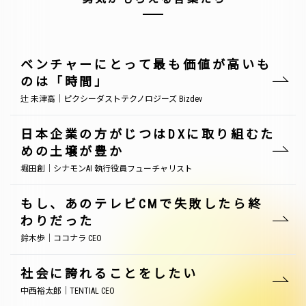
ベンチャーにとって最も価値が高いも
のは「時間」
辻 未津高｜ピクシーダストテクノロジーズ Bizdev
日本企業の方がじつはDXに取り組むた
めの土壌が豊か
堀田創｜シナモンAI 執行役員フューチャリスト
もし、あのテレビCMで失敗したら終
わりだった
鈴木歩｜ココナラ CEO
社会に誇れることをしたい
中西裕太郎｜TENTIAL CEO