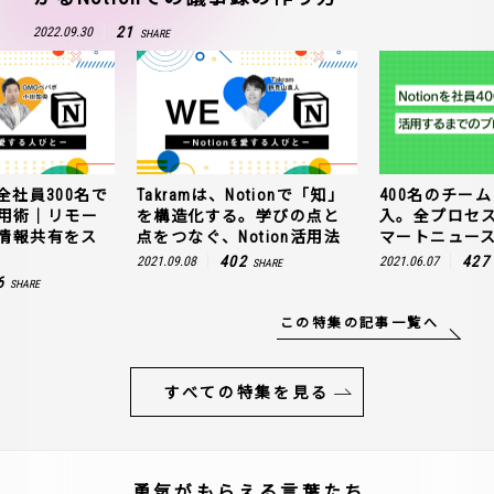
21
2022.09.30
SHARE
全社員300名で
Takramは、Notionで「知」
400名のチームに
n活用術｜リモー
を構造化する。学びの点と
入。全プロセ
情報共有をス
点をつなぐ、Notion活用法
マートニュー
402
427
2021.09.08
2021.06.07
SHARE
6
SHARE
この特集の記事一覧へ
すべての特集を見る
勇気がもらえる言葉たち