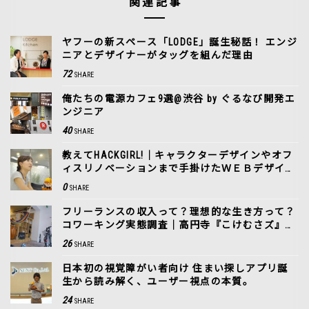
関連記事
ヤフーの新スペース「LODGE」誕生秘話！ エンジ
ニアとデザイナーがタッグを組んだ理由
72
SHARE
俺たちの電源カフェ9選@渋谷 by ぐるなび開発エ
ンジニア
40
SHARE
教えてHACKGIRL!｜キャラクターデザインやオフ
ィスリノベーションまで手掛けたＷＥＢデザイナ
ー。
0
SHARE
フリーランスの収入って？理想的な生き方って？
コワーキング実態調査｜高円寺『こけむさズ』の
場合
26
SHARE
日本初の視覚障がい者向け 住まい探しアプリ誕
生から読み解く、ユーザー視点の本質。
24
SHARE