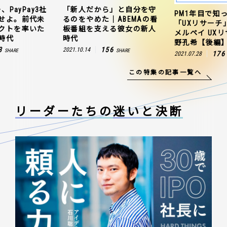
から」と自分を守
ZOZO、ヤ
PM1年目で知っておきたい
めた｜ABEMAの看
連携を成
「UXリサーチ」の始め方｜
支える彼女の新人
聞のプロ
メルペイ UXリサーチャー 草
田村有の
野孔希【後編】
156
2021.10.25
SHARE
176
2021.07.28
SHARE
この特集の記事一覧へ
リーダーたちの
迷いと決断