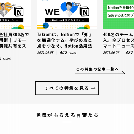
amは、Notionで「知」
400名のチームにNotion導
GMOペ
造化する。学びの点と
入。全プロセスを公開！ス
使うNo
なぐ、Notion活用法
マートニュースの場合
トワー
ムーズ
402
427
08
2021.06.07
SHARE
SHARE
2021.11.1
この特集の記事一覧へ
すべての特集を見る
勇気がもらえる言葉たち