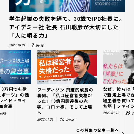
学生起業の失敗を経て、30歳でIPO社長に。
アイデミー社 社長 石川聡彦が大切にした
「人に頼る力」
7
2023.10.04
SHARE
なぜ、彼らは「動画領域」
キャッシ
ソン 飛躍的成長の
で新規上場できたのか。現
じ抜いた
「私は経営者失格だ
場主義を貫いて見つけた勝
値。ウェ
0億円調達後の赤
ち筋｜ファインズ 三輪幸将
ゼスト上
ロナ禍、そして上場
29
2023.01.10
2023.03.20
SHARE
16
SHARE
この特集の記事一覧へ