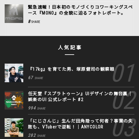
緊急速報！日本初のモノづくりコワーキングスペ
ース『MONO』の全貌に迫るフォトレポート。
8
SHARE
人気記事
『17kg』を育てた男、塚原健司の観察眼
67
SHARE
任天堂『スプラトゥーン』UIデザインの舞台裏｜
娯楽のUI 公式レポート #2
994
SHARE
「にじさんじ」生んだ田角陸って何者？事業の失
敗も、VTuberで逆転！｜ANYCOLOR
282
SHARE