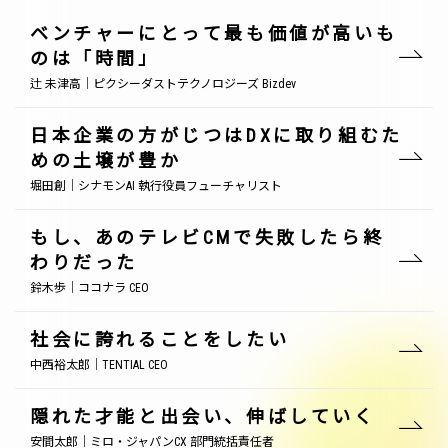
ベンチャーにとって最も価値が高いも
のは「時間」
辻 未津高｜ピクシーダストテクノロジーズ Bizdev
日本企業の方がじつはDXに取り組むた
めの土壌が豊か
堀田創｜シナモンAI 執行役員フューチャリスト
もし、あのテレビCMで失敗したら終
わりだった
鈴木歩｜ココナラ CEO
社会に誇れることをしたい
中西裕太郎｜TENTIAL CEO
隠れた才能と出会い、伸ばしていく
安間太郎｜ミロ・ジャパンCX 部門統括責任者