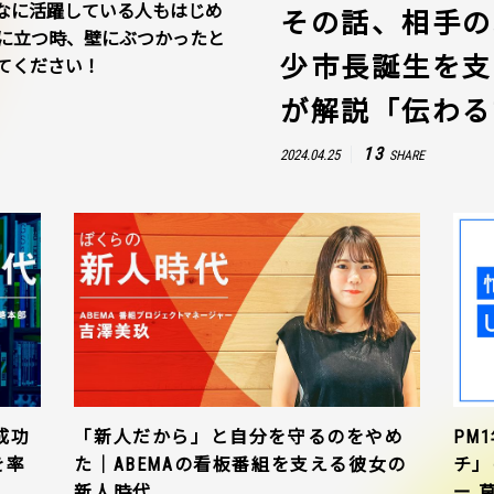
なに活躍している人もはじめ
その話、相手の
に立つ時、壁にぶつかったと
少市長誕生を支
てください！
が解説「伝わる
13
2024.04.25
SHARE
成功
「新人だから」と自分を守るのをやめ
PM
を率
た｜ABEMAの看板番組を支える彼女の
チ」
新人時代
ー 