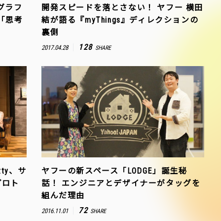
グラフ
開発スピードを落とさない！ ヤフー 横田
「思考
結が語る『myThings』ディレクションの
裏側
128
2017.04.28
SHARE
ty、サ
ヤフーの新スペース「LODGE」誕生秘
プロト
話！ エンジニアとデザイナーがタッグを
組んだ理由
72
2016.11.01
SHARE