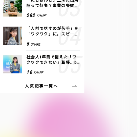
「にじさんじ」生んだ田角
陸って何者？事業の失敗
も、VTuberで逆転！｜ANY
282
SHARE
COLOR
「人前で話すのが苦手」を
「ワクワク」に。スピーチ
ライター千葉佳織が「話し
5
SHARE
方トレーニング」に込めた
思い
社会人1年目で抱えた「ワ
クワクできない」葛藤。De
NAの社内プロジェクトで見
16
SHARE
つけた、私の生きる道
人気記事一覧へ