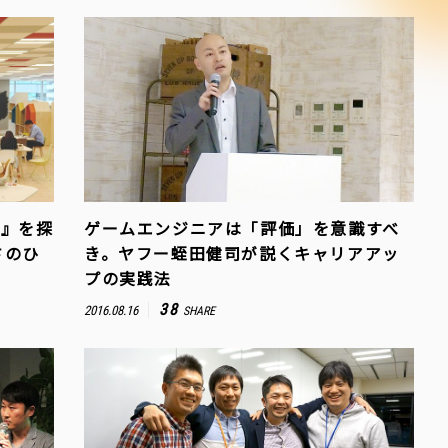
E』を探
ゲームエンジニアは「評価」を意識すべ
さのひ
き。ヤフー蛭田健司が説くキャリアアッ
プの実践法
38
2016.08.16
SHARE