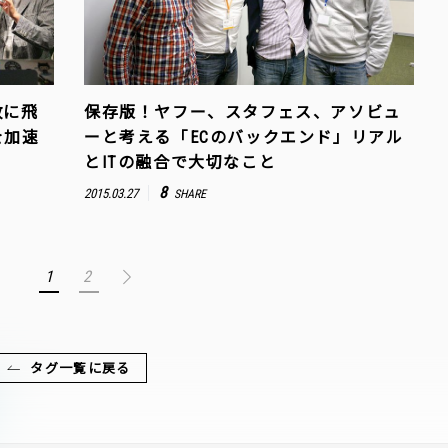
政に飛
保存版！ヤフー、スタフェス、アソビュ
を加速
ーと考える「ECのバックエンド」リアル
とITの融合で大切なこと
8
2015.03.27
SHARE
1
2
タグ一覧に戻る