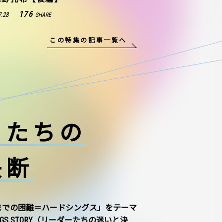
176
7.28
SHARE
この特集の記事一覧へ
ーたちの
決断
までの困難＝ハードシングス」をテーマ
NGS STORY（リーダーたちの迷いと決