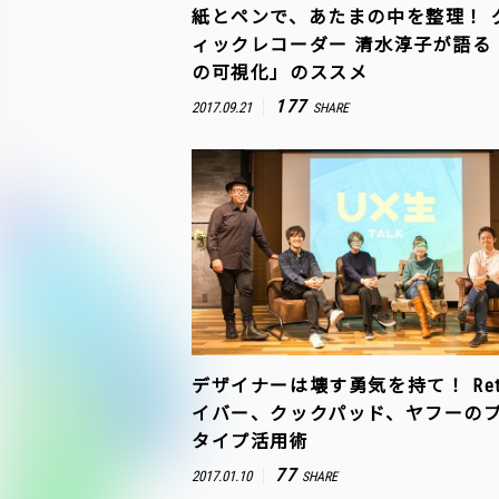
紙とペンで、あたまの中を整理！ 
ィックレコーダー 清水淳子が語る
の可視化」のススメ
177
2017.09.21
SHARE
デザイナーは壊す勇気を持て！ Ret
イバー、クックパッド、ヤフーの
タイプ活用術
77
2017.01.10
SHARE