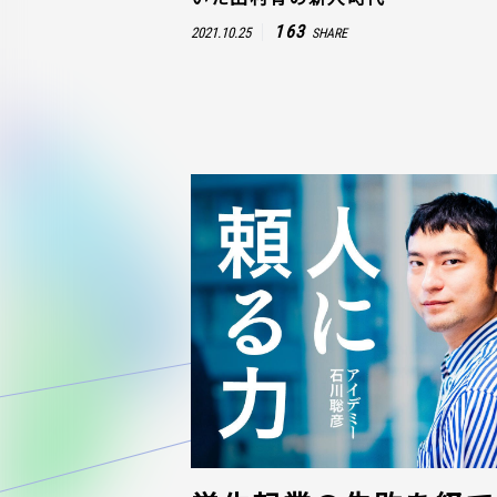
163
2021.10.25
SHARE