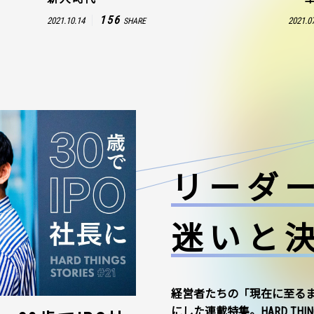
156
2021.10.14
2021.0
SHARE
リーダ
迷いと
経営者たちの「現在に至る
にした連載特集。HARD THI