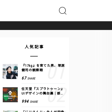
人気記事
『17kg』を育てた男、塚原
健司の観察眼
67
SHARE
任天堂『スプラトゥーン』
UIデザインの舞台裏｜娯楽
のUI 公式レポート #2
994
SHARE