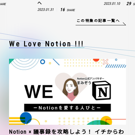
へ
29
2023.01.10
HARE
S
16
2023.01.31
SHARE
この特集の記事一覧へ
We Love Notion !!!
Notion × 議事録を攻略しよう！ イチからわ