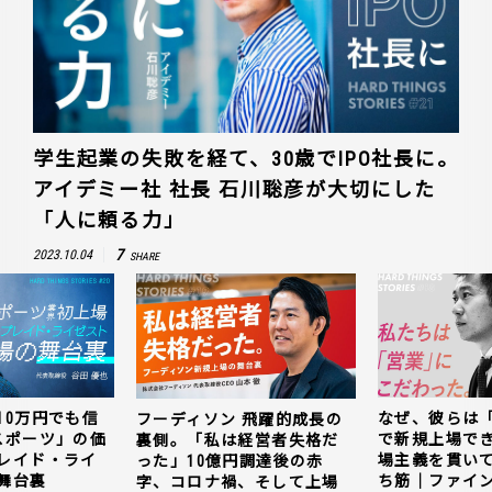
学生起業の失敗を経て、30歳でIPO社長に。
アイデミー社 社長 石川聡彦が大切にした
「人に頼る力」
7
2023.10.04
SHARE
10万円でも信
なぜ、彼らは
フーディソン 飛躍的成長の
スポーツ」の価
で新規上場で
裏側。「私は経営者失格だ
レイド・ライ
場主義を貫い
った」10億円調達後の赤
舞台裏
ち筋｜ファイン
字、コロナ禍、そして上場