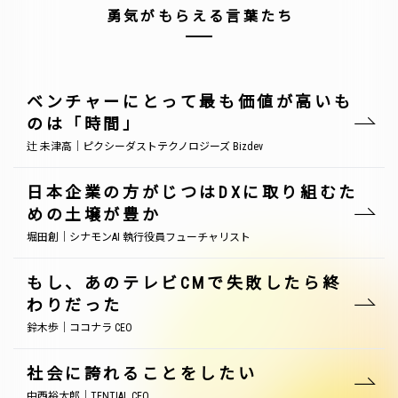
勇気がもらえる言葉たち
ベンチャーにとって最も価値が高いも
のは「時間」
辻 未津高｜ピクシーダストテクノロジーズ Bizdev
日本企業の方がじつはDXに取り組むた
めの土壌が豊か
堀田創｜シナモンAI 執行役員フューチャリスト
もし、あのテレビCMで失敗したら終
わりだった
鈴木歩｜ココナラ CEO
社会に誇れることをしたい
中西裕太郎｜TENTIAL CEO