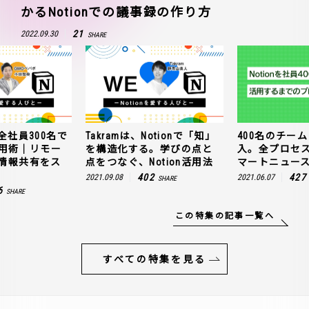
かるNotionでの議事録の作り方
21
2022.09.30
SHARE
全社員300名で
Takramは、Notionで「知」
400名のチームに
n活用術｜リモー
を構造化する。学びの点と
入。全プロセ
情報共有をス
点をつなぐ、Notion活用法
マートニュー
402
427
2021.09.08
2021.06.07
SHARE
6
SHARE
この特集の記事一覧へ
すべての特集を見る