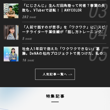
「にじさんじ」生んだ田角陸って何者？事業の失
敗も、VTuberで逆転！｜ANYCOLOR
282
SHARE
「人前で話すのが苦手」を「ワクワク」に。スピ
ーチライター千葉佳織が「話し方トレーニング」
に込めた思い
5
SHARE
社会人1年目で抱えた「ワクワクできない」葛
藤。DeNAの社内プロジェクトで見つけた、私の
生きる道
16
SHARE
人気記事一覧へ
特集記事