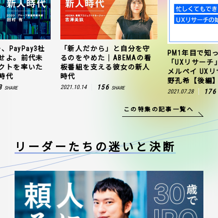
、PayPay3社
「新人だから」と自分を守
PM1年目で知
せよ。前代未
るのをやめた｜ABEMAの看
「UXリサーチ
クトを率いた
板番組を支える彼女の新人
メルペイ UX
時代
時代
野孔希【後編
3
156
2021.10.14
SHARE
SHARE
176
2021.07.28
この特集の記事一覧へ
リーダーたちの
迷いと決断