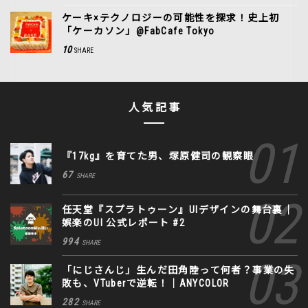
ケーキ×テクノロジーの可能性を探求！史上初
「ケーカソン」@FabCafe Tokyo
10
SHARE
人気記事
『17kg』を育てた男、塚原健司の観察眼
67
SHARE
任天堂『スプラトゥーン』UIデザインの舞台裏｜
娯楽のUI 公式レポート #2
994
SHARE
「にじさんじ」生んだ田角陸って何者？事業の失
敗も、VTuberで逆転！｜ANYCOLOR
282
SHARE