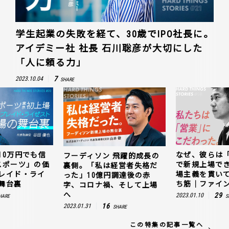
学生起業の失敗を経て、30歳でIPO社長に。
アイデミー社 社長 石川聡彦が大切にした
「人に頼る力」
7
2023.10.04
SHARE
10万円でも信
なぜ、彼らは
フーディソン 飛躍的成長の
スポーツ」の価
で新規上場で
裏側。「私は経営者失格だ
レイド・ライ
場主義を貫い
った」10億円調達後の赤
舞台裏
ち筋｜ファイン
字、コロナ禍、そして上場
へ
29
2023.01.10
HARE
S
16
2023.01.31
SHARE
この特集の記事一覧へ