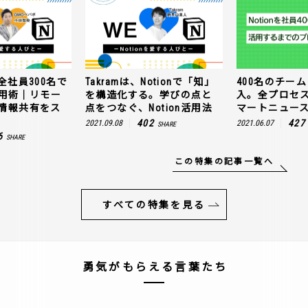
全社員300名で
Takramは、Notionで「知」
400名のチームに
n活用術｜リモー
を構造化する。学びの点と
入。全プロセ
情報共有をス
点をつなぐ、Notion活用法
マートニュー
402
427
2021.09.08
2021.06.07
SHARE
6
SHARE
この特集の記事一覧へ
すべての特集を見る
勇気がもらえる言葉たち