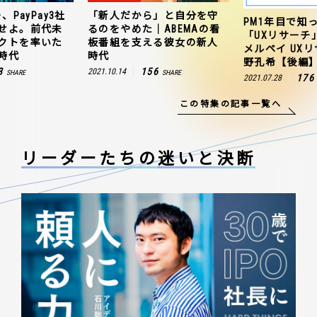
、PayPay3社
「新人だから」と自分を守
PM1年目で知
せよ。前代未
るのをやめた｜ABEMAの看
「UXリサーチ
クトを率いた
板番組を支える彼女の新人
メルペイ UX
時代
時代
野孔希【後編
3
156
2021.10.14
SHARE
SHARE
176
2021.07.28
この特集の記事一覧へ
リーダーたちの
迷いと決断