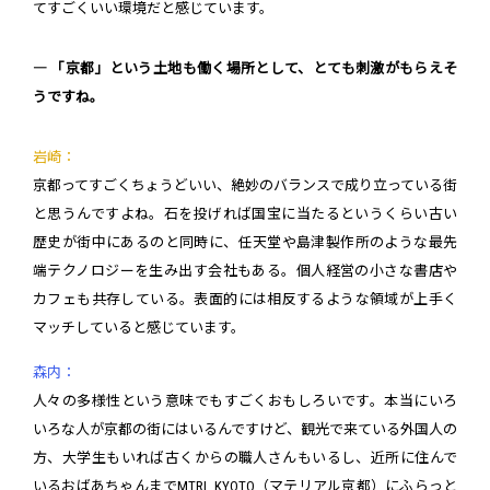
てすごくいい環境だと感じています。
― 「京都」という土地も働く場所として、とても刺激がもらえそ
うですね。
岩崎：
京都ってすごくちょうどいい、絶妙のバランスで成り立っている街
と思うんですよね。石を投げれば国宝に当たるというくらい古い
歴史が街中にあるのと同時に、任天堂や島津製作所のような最先
端テクノロジーを生み出す会社もある。個人経営の小さな書店や
カフェも共存している。表面的には相反するような領域が上手く
マッチしていると感じています。
森内：
人々の多様性という意味でもすごくおもしろいです。本当にいろ
いろな人が京都の街にはいるんですけど、観光で来ている外国人の
方、大学生もいれば古くからの職人さんもいるし、近所に住んで
いるおばあちゃんまでMTRL KYOTO（マテリアル京都）にふらっと