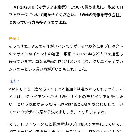
― MTRL KYOTO（マテリアル京都）について伺うまえに、改めてロ
フトワークについて聞かせてください。「Webの制作を行う会社」
と思っている方も多そうですよね。
岩崎：
そうですね。Webの制作がメインですが、それ以外にもプロダクト
のデザインやイベントの運営、東京ではFabCafeなどカフェ運営も
行っています。単なるWeb制作会社というより、クリエイティブカ
ンパニーという言い方が近いかもしれません。
森内：
Webにしても、進め方はちょっと普通とは違うかもしれません。た
とえば、クライアントから「Web サイトのデザインを刷新した
い」という依頼があった時、通常は1度か2度打ち合わせして「い
くつかのデザイン案から決めましょう」となりますよね。
でも、ロフトワークだと課題解決のプロセスを大事にしていて、
初回のデザイン案を出すまでに1か月半以上、打ち合わせが中心と