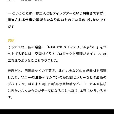
― ということは、お二人ともディレクターという肩書きですが、
担当される仕事の領域もかなり広いものになるのではないです
か？
岩崎：
そうですね。私の場合、「MTRL KYOTO（マテリアル京都）」を立
ち上げる時には、空間づくりとプロジェクト管理がメインで。施
工管理のようなこともやりました。
最近だと、西陣織などの工芸品、北山丸太などの自然素材を調達
したり、ソニーのMESHやオムロンの顔認識センサーなどの最新の
デバイスや、はたまた岡山の帆布や西陣織など、ローカルや伝統
と向かい合ったものがテーマになることもあり…本当にいろいろで
す。