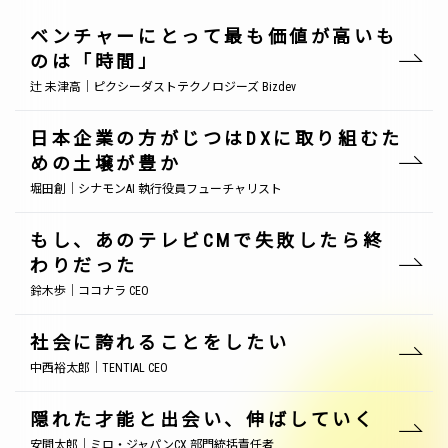
ベンチャーにとって最も価値が高いも
のは「時間」
辻 未津高｜ピクシーダストテクノロジーズ Bizdev
日本企業の方がじつはDXに取り組むた
めの土壌が豊か
堀田創｜シナモンAI 執行役員フューチャリスト
もし、あのテレビCMで失敗したら終
わりだった
鈴木歩｜ココナラ CEO
社会に誇れることをしたい
中西裕太郎｜TENTIAL CEO
隠れた才能と出会い、伸ばしていく
安間太郎｜ミロ・ジャパンCX 部門統括責任者