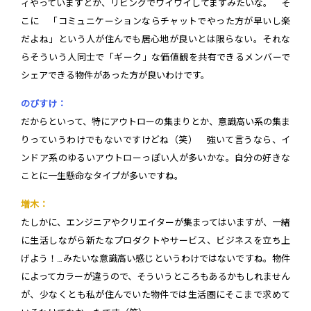
ィやっていますとか、リビングでワイワイしてますみたいな。 そ
こに 「コミュニケーションならチャットでやった方が早いし楽
だよね」という人が住んでも居心地が良いとは限らない。それな
らそういう人同士で「ギーク」な価値観を共有できるメンバーで
シェアできる物件があった方が良いわけです。
のびすけ：
だからといって、特にアウトローの集まりとか、意識高い系の集ま
りっていうわけでもないですけどね（笑） 強いて言うなら、イ
ンドア系のゆるいアウトローっぽい人が多いかな。自分の好きな
ことに一生懸命なタイプが多いですね。
増木：
たしかに、エンジニアやクリエイターが集まってはいますが、一緒
に生活しながら新たなプロダクトやサービス、ビジネスを立ち上
げよう！…みたいな意識高い感じというわけではないですね。物件
によってカラーが違うので、そういうところもあるかもしれません
が、少なくとも私が住んでいた物件では生活圏にそこまで求めて