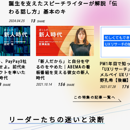
誕生を支えたスピーチライターが解説「伝
わる話し方」基本のキ
13
2024.04.25
SHARE
、PayPay3社
「新人だから」と自分を守
PM1年目で知
せよ。前代未
るのをやめた｜ABEMAの看
「UXリサーチ
クトを率いた
板番組を支える彼女の新人
メルペイ UX
時代
時代
野孔希【後編
3
156
2021.10.14
SHARE
SHARE
176
2021.07.28
この特集の記事一覧へ
リーダーたちの
迷いと決断