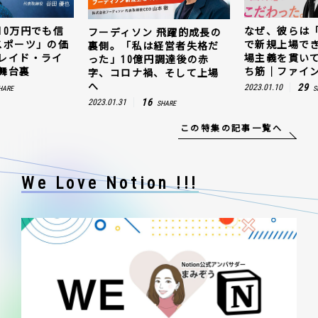
10万円でも信
なぜ、彼らは
フーディソン 飛躍的成長の
スポーツ」の価
で新規上場で
裏側。「私は経営者失格だ
レイド・ライ
場主義を貫い
った」10億円調達後の赤
舞台裏
ち筋｜ファイン
字、コロナ禍、そして上場
へ
29
2023.01.10
HARE
S
16
2023.01.31
SHARE
この特集の記事一覧へ
We Love Notion !!!