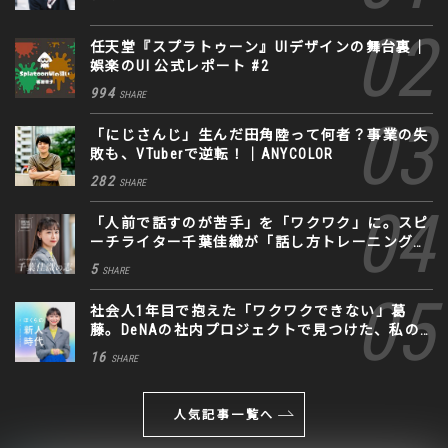
任天堂『スプラトゥーン』UIデザインの舞台裏｜
娯楽のUI 公式レポート #2
994
SHARE
「にじさんじ」生んだ田角陸って何者？事業の失
敗も、VTuberで逆転！｜ANYCOLOR
282
SHARE
「人前で話すのが苦手」を「ワクワク」に。スピ
ーチライター千葉佳織が「話し方トレーニング」
に込めた思い
5
SHARE
社会人1年目で抱えた「ワクワクできない」葛
藤。DeNAの社内プロジェクトで見つけた、私の
生きる道
16
SHARE
人気記事一覧へ