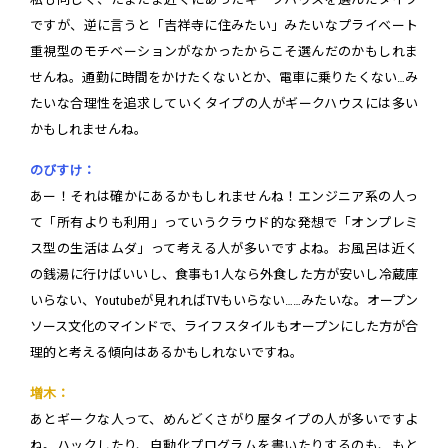
ですが、逆に言うと「吉祥寺に住みたい」みたいなプライベート
重視型のモチベーションがなかったからこそ選んだのかもしれま
せんね。通勤に時間をかけたくないとか、電車に乗りたくない…み
たいな合理性を追求していくタイプの人がギークハウスには多い
かもしれませんね。
のびすけ：
あー！それは確かにあるかもしれませんね！エンジニア系の人っ
て「所有よりも利用」っていうクラウド的な発想で「オンプレミ
ス型の生活はムダ」って考える人が多いですよね。お風呂は近く
の銭湯に行けばいいし、食事も1人なら外食した方が安いし冷蔵庫
いらない、Youtubeが見れればTVもいらない……みたいな。オープン
ソース文化のマインドで、ライフスタイルもオープンにした方が合
理的と考える傾向はあるかもしれないですね。
増木：
あとギークな人って、めんどくさがり屋タイプの人が多いですよ
ね。ハックしたり、自動化プログラムを書いたりするのも、もと