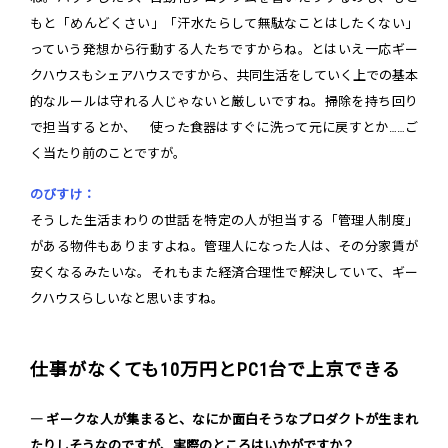
もと「めんどくさい」「汗水たらして無駄なことはしたくない」
っていう発想から行動する人たちですからね。とはいえ一応ギー
クハウスもシェアハウスですから、共同生活をしていく上での基本
的なルールは守れる人じゃないと厳しいですね。掃除を持ち回り
で担当するとか、 使った食器はすぐに洗って元に戻すとか……ご
く当たり前のことですが。
のびすけ：
そうした生活まわりの世話を特定の人が担当する「管理人制度」
がある物件もありますよね。管理人になった人は、その分家賃が
安くなるみたいな。それもまた経済合理性で解決していて、ギー
クハウスらしいなと思いますね。
仕事がなくても10万円とPC1台で上京できる
― ギークな人が集まると、なにか面白そうなプロダクトが生まれ
たりしそうなのですが、実際のところはいかがですか？