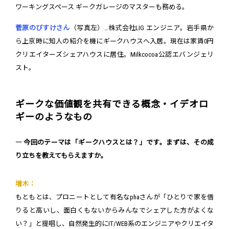
ワーキングスペース ギークガレージのマスターも務める。
菅原のびすけさん
（写真左）…株式会社LIG エンジニア。岩手県か
ら上京時に知人の紹介を機にギークハウスへ入居。現在は家賃0円
クリエイターズシェアハウスに居住。Milkcocoa公認エバンジェリ
スト。
ギークな価値観を共有できる概念・イデオロ
ギーのようなもの
― 今回のテーマは「ギークハウスとは？」です。まずは、その成
り立ちを教えてもらえますか。
増木：
もともとは、プロニートとして有名なphaさんが「ひとりで家を借
りると高いし、面白くもないからみんなでシェアした方がよくな
い？」と提唱し、自然発生的にIT/WEB系のエンジニアやクリエイタ