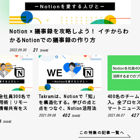
Notion × 議事録を攻略しよう！ イチからわ
かるNotionでの議事録の作り方
21
2022.09.30
SHARE
全社員300名で
Takramは、Notionで「知」
400名のチームに
n活用術｜リモー
を構造化する。学びの点と
入。全プロセ
情報共有をス
点をつなぐ、Notion活用法
マートニュー
402
427
2021.09.08
2021.06.07
SHARE
6
SHARE
この特集の記事一覧へ