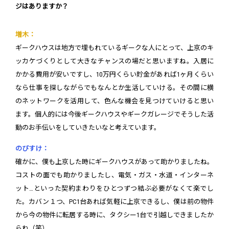
ジはありますか？
増木：
ギークハウスは地方で埋もれているギークな人にとって、上京のキ
ッカケづくりとして大きなチャンスの場だと思いますね。入居に
かかる費用が安いですし、10万円くらい貯金があれば1ヶ月くらい
なら仕事を探しながらでもなんとか生活していける。その間に横
のネットワークを活用して、色んな機会を見つけていけると思い
ます。個人的には今後ギークハウスやギークガレージでそうした活
動のお手伝いをしていきたいなと考えています。
のびすけ：
確かに、僕も上京した時にギークハウスがあって助かりましたね。
コストの面でも助かりましたし、電気・ガス・水道・インターネ
ット…といった契約まわりをひとつずつ結ぶ必要がなくて楽でし
た。カバン１つ、PC1台あれば気軽に上京できるし、僕は前の物件
から今の物件に転居する時に、タクシー1台で引越しできましたか
らね（笑）