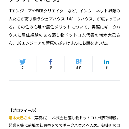
ITエンジニアやWEBクリエイターなど、インターネット界隈の
人たちが寄り添うシェアハウス「ギークハウス」が広まってい
る。その住み心地や居住メリットについて、実際にギークハ
ウスに居住経験のある落し物ドットコム代表の増木大己さ
ん、LIGエンジニアの菅原のびすけさんにお話をきいた。
0
0
68
6
【プロフィール】
増木大己さん
（写真右）…株式会社 落し物ドットコム代表取締役。
起業を機に前職の社員寮をでてギークハウスへ入居。御徒町のコ