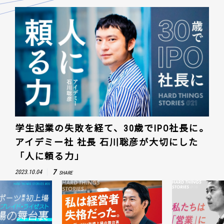
学生起業の失敗を経て、30歳でIPO社長に。
アイデミー社 社長 石川聡彦が大切にした
「人に頼る力」
7
2023.10.04
SHARE