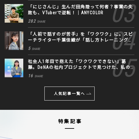
「にじさんじ」生んだ田角陸って何者？事業の失
敗も、VTuberで逆転！｜ANYCOLOR
282
SHARE
「人前で話すのが苦手」を「ワクワク」に。スピ
ーチライター千葉佳織が「話し方トレーニング」
に込めた思い
5
SHARE
社会人1年目で抱えた「ワクワクできない」葛
藤。DeNAの社内プロジェクトで見つけた、私の
生きる道
16
SHARE
人気記事一覧へ
特集記事