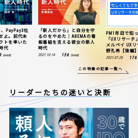
、PayPay3社
「新人だから」と自分を守
PM1年目で知
せよ。前代未
るのをやめた｜ABEMAの看
「UXリサーチ
クトを率いた
板番組を支える彼女の新人
メルペイ UX
時代
時代
野孔希【後編
3
156
2021.10.14
SHARE
SHARE
176
2021.07.28
この特集の記事一覧へ
リーダーたちの
迷いと決断