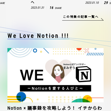
へ
29
2023.01.10
HARE
S
16
2023.01.31
SHARE
この特集の記事一覧へ
We Love Notion !!!
Notion × 議事録を攻略しよう！ イチからわ