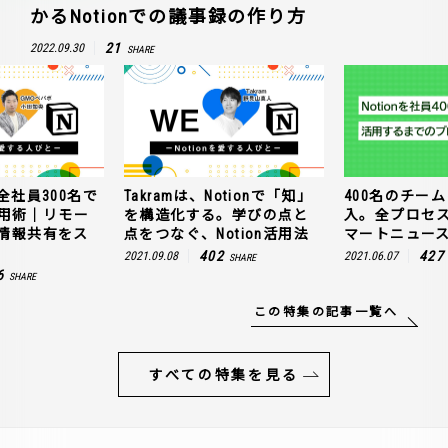
かるNotionでの議事録の作り方
21
2022.09.30
SHARE
全社員300名で
Takramは、Notionで「知」
400名のチームに
n活用術｜リモー
を構造化する。学びの点と
入。全プロセ
情報共有をス
点をつなぐ、Notion活用法
マートニュー
402
427
2021.09.08
2021.06.07
SHARE
6
SHARE
この特集の記事一覧へ
すべての特集を見る