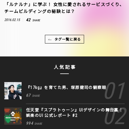
「ルナルナ」に学ぶ！ 女性に愛されるサービスづくり、
チームビルディングの秘訣とは？
42
2016.02.15
SHARE
タグ一覧に戻る
人気記事
『17kg』を育てた男、塚原健司の観察眼
67
SHARE
任天堂『スプラトゥーン』UIデザインの舞台裏｜
娯楽のUI 公式レポート #2
994
SHARE