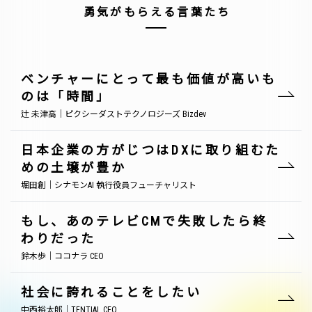
勇気がもらえる言葉たち
ベンチャーにとって最も価値が高いも
のは「時間」
辻 未津高｜ピクシーダストテクノロジーズ Bizdev
日本企業の方がじつはDXに取り組むた
めの土壌が豊か
堀田創｜シナモンAI 執行役員フューチャリスト
もし、あのテレビCMで失敗したら終
わりだった
鈴木歩｜ココナラ CEO
社会に誇れることをしたい
中西裕太郎｜TENTIAL CEO