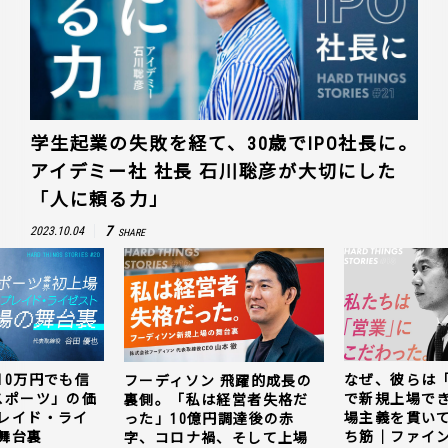
学生起業の失敗を経て、30歳でIPO社長に。
アイデミー社 社長 石川聡彦が大切にした
「人に頼る力」
7
2023.10.04
SHARE
10万円でも信
なぜ、彼らは
フーディソン 飛躍的成長の
スポーツ」の価
で新規上場で
裏側。「私は経営者失格だ
レイド・ライ
場主義を貫い
った」10億円調達後の赤
舞台裏
ち筋｜ファイン
字、コロナ禍、そして上場