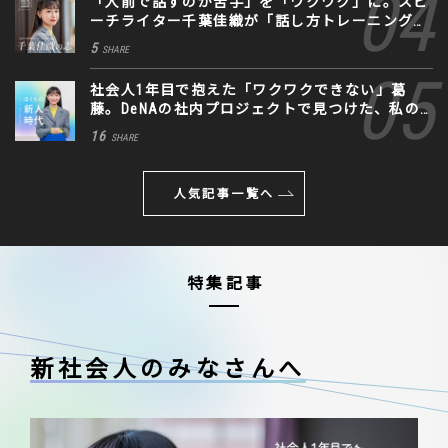
「人前で話すのが苦手」を「ワクワク」に。スピ
ーチライター千葉佳織が「話し方トレーニング」
に込めた思い
5
SHARE
社会人1年目で抱えた「ワクワクできない」葛
藤。DeNAの社内プロジェクトで見つけた、私の
生きる道
16
SHARE
人気記事一覧へ
特集記事
新社会人のみなさんへ