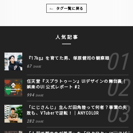
タグ一覧に戻る
人気記事
『17kg』を育てた男、塚原健司の観察眼
67
SHARE
任天堂『スプラトゥーン』UIデザインの舞台裏｜
娯楽のUI 公式レポート #2
994
SHARE
「にじさんじ」生んだ田角陸って何者？事業の失
敗も、VTuberで逆転！｜ANYCOLOR
282
SHARE