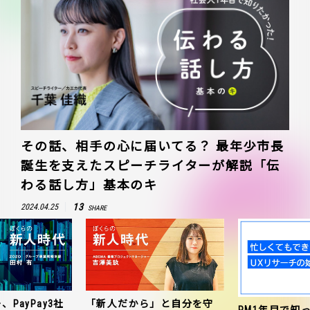
その話、相手の心に届いてる？ 最年少市長
誕生を支えたスピーチライターが解説「伝
わる話し方」基本のキ
13
2024.04.25
SHARE
、PayPay3社
「新人だから」と自分を守
PM1年目で知