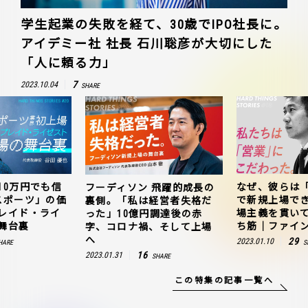
学生起業の失敗を経て、30歳でIPO社長に。
アイデミー社 社長 石川聡彦が大切にした
「人に頼る力」
7
2023.10.04
SHARE
10万円でも信
なぜ、彼らは
フーディソン 飛躍的成長の
スポーツ」の価
で新規上場で
裏側。「私は経営者失格だ
レイド・ライ
場主義を貫い
った」10億円調達後の赤
舞台裏
ち筋｜ファイン
字、コロナ禍、そして上場
へ
29
2023.01.10
HARE
S
16
2023.01.31
SHARE
この特集の記事一覧へ