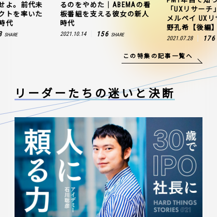
せよ。前代未
るのをやめた｜ABEMAの看
「UXリサーチ
クトを率いた
板番組を支える彼女の新人
メルペイ UX
時代
時代
野孔希【後編
3
156
2021.10.14
SHARE
SHARE
176
2021.07.28
この特集の記事一覧へ
リーダーたちの
迷いと決断