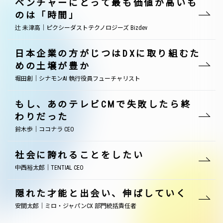
ベンチャーにとって最も価値が高いも
のは「時間」
辻 未津高｜ピクシーダストテクノロジーズ Bizdev
日本企業の方がじつはDXに取り組むた
めの土壌が豊か
堀田創｜シナモンAI 執行役員フューチャリスト
もし、あのテレビCMで失敗したら終
わりだった
鈴木歩｜ココナラ CEO
社会に誇れることをしたい
中西裕太郎｜TENTIAL CEO
隠れた才能と出会い、伸ばしていく
安間太郎｜ミロ・ジャパンCX 部門統括責任者