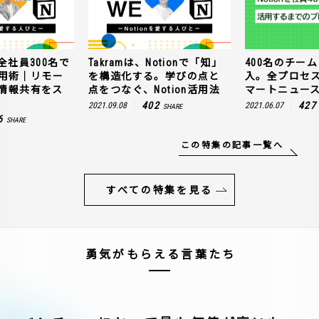
全社員300名で
Takramは、Notionで「知」
400名のチームに
n活用術｜リモー
を構造化する。学びの点と
入。全プロセ
情報共有をス
点をつなぐ、Notion活用法
マートニュー
402
427
2021.09.08
2021.06.07
SHARE
6
SHARE
この特集の記事一覧へ
すべての特集を見る
勇気がもらえる言葉たち