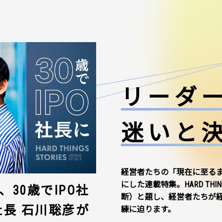
リーダ
迷いと
経営者たちの「現在に至る
にした連載特集。HARD THI
30歳でIPO社
断）と題し、経営者たちが
社長 石川聡彦が
練に迫ります。