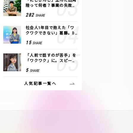
「にじさんじ」生んだ田角
陸って何者？事業の失敗
も、VTuberで逆転！｜ANY
282
SHARE
COLOR
社会人1年目で抱えた「ワ
クワクできない」葛藤。De
NAの社内プロジェクトで見
15
SHARE
つけた、私の生きる道
「人前で話すのが苦手」を
「ワクワク」に。スピーチ
ライター千葉佳織が「話し
5
SHARE
方トレーニング」に込めた
思い
人気記事一覧へ