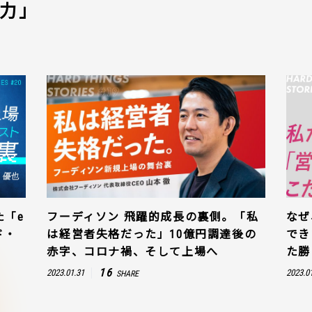
力」
た「e
フーディソン 飛躍的成長の裏側。「私
なぜ
ド・
は経営者失格だった」10億円調達後の
でき
赤字、コロナ禍、そして上場へ
た勝
16
2023.01.31
2023.0
SHARE