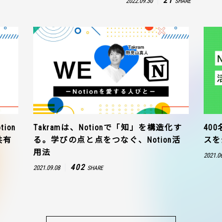
21
2022.09.30
SHARE
ion
Takramは、Notionで「知」を構造化す
40
共有
る。学びの点と点をつなぐ、Notion活
スを
用法
2021.0
402
2021.09.08
SHARE