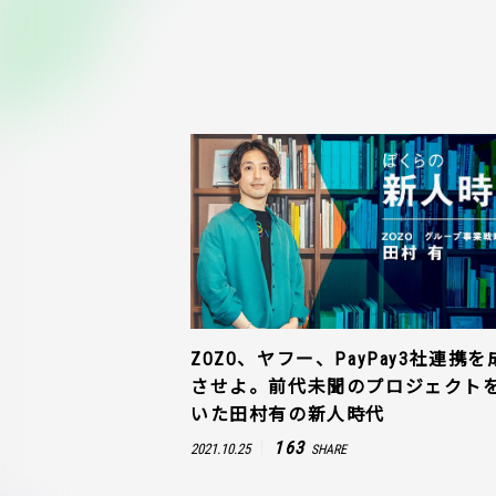
ZOZO、ヤフー、PayPay3社連携を
させよ。前代未聞のプロジェクト
いた田村有の新人時代
163
2021.10.25
SHARE