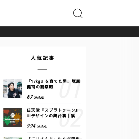
人気記事
『17kg』を育てた男、塚原
健司の観察眼
67
SHARE
任天堂『スプラトゥーン』
UIデザインの舞台裏｜娯楽
のUI 公式レポート #2
994
SHARE