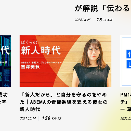
が解説「伝わる
13
2024.04.25
SHARE
成功
「新人だから」と自分を守るのをやめ
PM
を率
た｜ABEMAの看板番組を支える彼女の
チ」
新人時代
ー 
156
2021.10.14
2021.0
SHARE