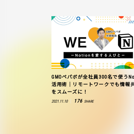
GMOペパボが全社員300名で使うNot
活用術｜リモートワークでも情報
をスムーズに！
176
2021.11.10
SHARE