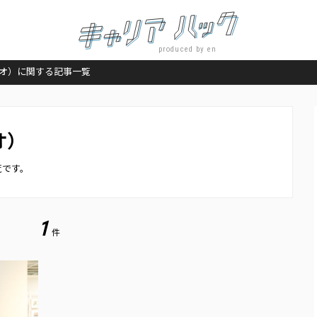
produced by en
ンティオ）に関する記事一覧
オ）
覧です。
1
件