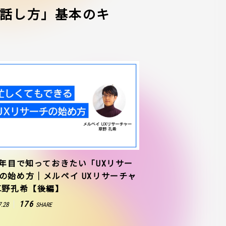
話し方」基本のキ
1年目で知っておきたい「UXリサー
の始め方｜メルペイ UXリサーチャ
草野孔希【後編】
176
7.28
SHARE