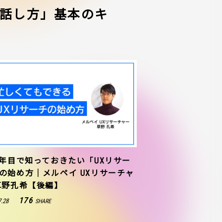
話し方」基本のキ
1年目で知っておきたい「UXリサー
の始め方｜メルペイ UXリサーチャ
草野孔希【後編】
176
7.28
SHARE