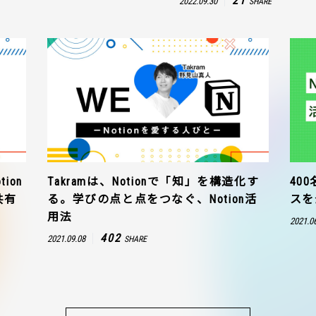
21
2022.09.30
SHARE
ion
Takramは、Notionで「知」を構造化す
40
共有
る。学びの点と点をつなぐ、Notion活
スを
用法
2021.0
402
2021.09.08
SHARE