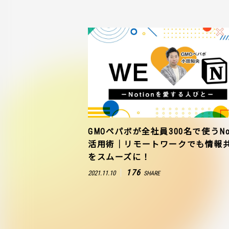
GMOペパボが全社員300名で使うNot
活用術｜リモートワークでも情報
をスムーズに！
176
2021.11.10
SHARE