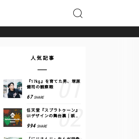
人気記事
『17kg』を育てた男、塚原
健司の観察眼
67
SHARE
任天堂『スプラトゥーン』
UIデザインの舞台裏｜娯楽
のUI 公式レポート #2
994
SHARE