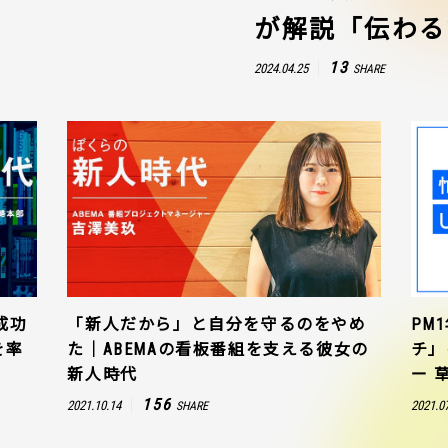
が解説「伝わる
13
2024.04.25
SHARE
成功
「新人だから」と自分を守るのをやめ
PM
を率
た｜ABEMAの看板番組を支える彼女の
チ」
新人時代
ー 
156
2021.10.14
2021.0
SHARE