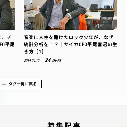
た、チ
音楽に人生を賭けたロック少年が、なぜ
EO平尾
統計分析を！？｜サイカCEO平尾喜昭の生
き方［1］
24
2014.04.10
SHARE
タグ一覧に戻る
特集記事