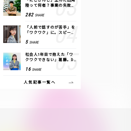
「にじさんじ」生んだ田角
陸って何者？事業の失敗
も、VTuberで逆転！｜ANY
282
SHARE
COLOR
「人前で話すのが苦手」を
「ワクワク」に。スピーチ
ライター千葉佳織が「話し
5
SHARE
方トレーニング」に込めた
思い
社会人1年目で抱えた「ワ
クワクできない」葛藤。De
NAの社内プロジェクトで見
16
SHARE
つけた、私の生きる道
人気記事一覧へ