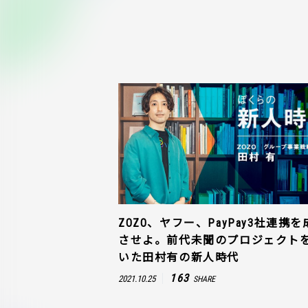
ZOZO、ヤフー、PayPay3社連携を
させよ。前代未聞のプロジェクト
いた田村有の新人時代
163
2021.10.25
SHARE