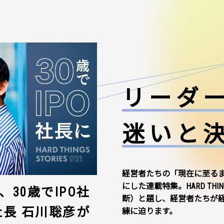
リーダ
迷いと
経営者たちの「現在に至る
にした連載特集。HARD THI
30歳でIPO社
断）と題し、経営者たちが
社長 石川聡彦が
練に迫ります。