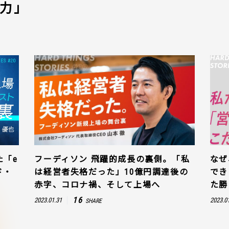
力」
た「e
フーディソン 飛躍的成長の裏側。「私
なぜ
ド・
は経営者失格だった」10億円調達後の
でき
赤字、コロナ禍、そして上場へ
た勝
16
2023.01.31
2023.0
SHARE