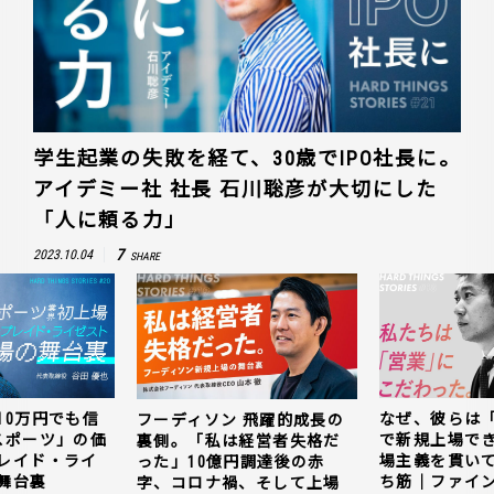
学生起業の失敗を経て、30歳でIPO社長に。
アイデミー社 社長 石川聡彦が大切にした
「人に頼る力」
7
2023.10.04
SHARE
10万円でも信
なぜ、彼らは
フーディソン 飛躍的成長の
スポーツ」の価
で新規上場で
裏側。「私は経営者失格だ
レイド・ライ
場主義を貫い
った」10億円調達後の赤
舞台裏
ち筋｜ファイン
字、コロナ禍、そして上場