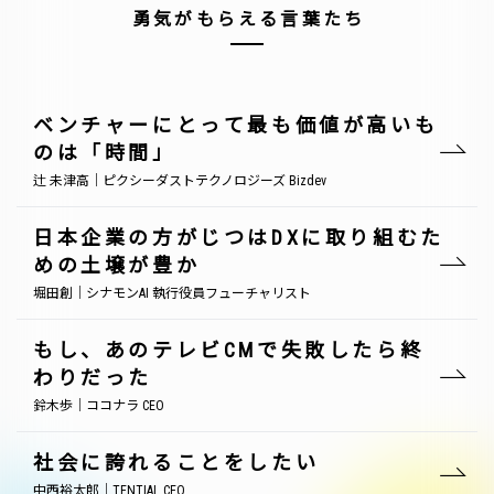
勇気がもらえる言葉たち
ベンチャーにとって最も価値が高いも
のは「時間」
辻 未津高｜ピクシーダストテクノロジーズ Bizdev
日本企業の方がじつはDXに取り組むた
めの土壌が豊か
堀田創｜シナモンAI 執行役員フューチャリスト
もし、あのテレビCMで失敗したら終
わりだった
鈴木歩｜ココナラ CEO
社会に誇れることをしたい
中西裕太郎｜TENTIAL CEO