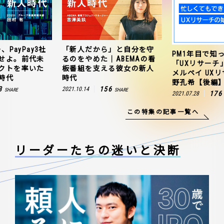
、PayPay3社
「新人だから」と自分を守
PM1年目で知
せよ。前代未
るのをやめた｜ABEMAの看
「UXリサーチ
クトを率いた
板番組を支える彼女の新人
メルペイ UX
時代
時代
野孔希【後編
3
156
2021.10.14
SHARE
SHARE
176
2021.07.28
この特集の記事一覧へ
リーダーたちの
迷いと決断