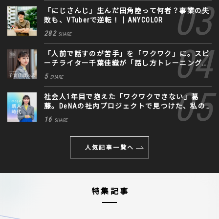
「にじさんじ」生んだ田角陸って何者？事業の失
敗も、VTuberで逆転！｜ANYCOLOR
282
SHARE
「人前で話すのが苦手」を「ワクワク」に。スピ
ーチライター千葉佳織が「話し方トレーニング」
に込めた思い
5
SHARE
社会人1年目で抱えた「ワクワクできない」葛
藤。DeNAの社内プロジェクトで見つけた、私の
生きる道
16
SHARE
人気記事一覧へ
特集記事