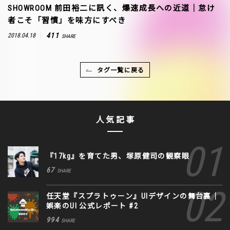
SHOWROOM 前田裕二に訊く、爆速成長への近道｜怠け
者こそ「習慣」を味方にすべき
411
2018.04.18
SHARE
タグ一覧に戻る
人気記事
『17kg』を育てた男、塚原健司の観察眼
67
SHARE
任天堂『スプラトゥーン』UIデザインの舞台裏｜
娯楽のUI 公式レポート #2
994
SHARE