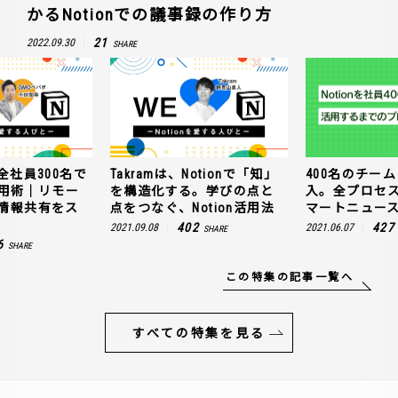
かるNotionでの議事録の作り方
21
2022.09.30
SHARE
全社員300名で
Takramは、Notionで「知」
400名のチームに
n活用術｜リモー
を構造化する。学びの点と
入。全プロセ
情報共有をス
点をつなぐ、Notion活用法
マートニュー
402
427
2021.09.08
2021.06.07
SHARE
6
SHARE
この特集の記事一覧へ
すべての特集を見る