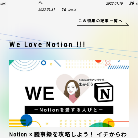
へ
29
2023.01.10
HARE
S
16
2023.01.31
SHARE
この特集の記事一覧へ
We Love Notion !!!
Notion × 議事録を攻略しよう！ イチからわ