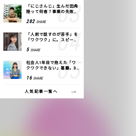
「にじさんじ」生んだ田角
陸って何者？事業の失敗
も、VTuberで逆転！｜ANY
282
SHARE
COLOR
「人前で話すのが苦手」を
「ワクワク」に。スピーチ
ライター千葉佳織が「話し
5
SHARE
方トレーニング」に込めた
思い
社会人1年目で抱えた「ワ
クワクできない」葛藤。De
NAの社内プロジェクトで見
16
SHARE
つけた、私の生きる道
人気記事一覧へ