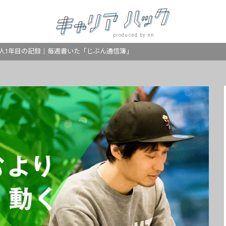
produced by en
人1年目の記録｜毎週書いた「じぶん通信簿」