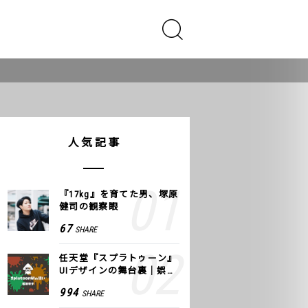
人気記事
『17kg』を育てた男、塚原
健司の観察眼
67
SHARE
任天堂『スプラトゥーン』
UIデザインの舞台裏｜娯楽
のUI 公式レポート #2
994
SHARE