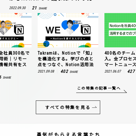
21
2022.09.30
SHARE
全社員300名で
Takramは、Notionで「知」
400名のチームに
n活用術｜リモー
を構造化する。学びの点と
入。全プロセ
情報共有をス
点をつなぐ、Notion活用法
マートニュー
402
427
2021.09.08
2021.06.07
SHARE
6
SHARE
この特集の記事一覧へ
すべての特集を見る
勇気がもらえる言葉たち