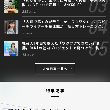
「にじさんじ」生んだ田角陸って何者？事業の失
敗も、VTuberで逆転！｜ANYCOLOR
282
SHARE
「人前で話すのが苦手」を「ワクワク」に。スピ
ーチライター千葉佳織が「話し方トレーニング」
に込めた思い
5
SHARE
社会人1年目で抱えた「ワクワクできない」葛
藤。DeNAの社内プロジェクトで見つけた、私の
生きる道
16
SHARE
人気記事一覧へ
特集記事