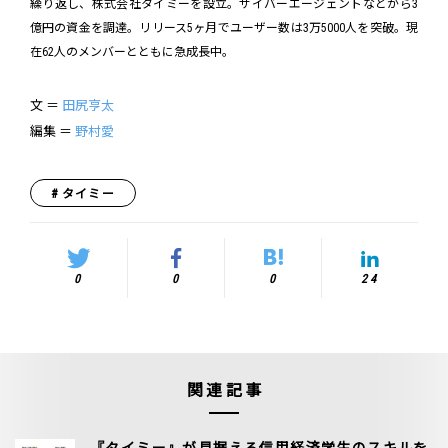
繰り返し、株式会社タイミーを設立。サイバーエージェントなどから3
億円の資金を調達。リリース5ヶ月でユーザー数は3万5000人を突破。現
在62人のメンバーとともに急成長中。
文 ＝
田尻亨太
編集 ＝
野村愛
タイミー
0
0
0
24
関連記事
『タイミー』が見据える信用経済学生のスキルを