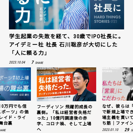
学生起業の失敗を経て、30歳でIPO社長に。
アイデミー社 社長 石川聡彦が大切にした
「人に頼る力」
7
2023.10.04
SHARE
10万円でも信
なぜ、彼らは
フーディソン 飛躍的成長の
スポーツ」の価
で新規上場で
裏側。「私は経営者失格だ
レイド・ライ
場主義を貫い
った」10億円調達後の赤
舞台裏
ち筋｜ファイン
字、コロナ禍、そして上場
へ
29
2023.01.10
HARE
S