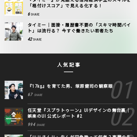
「格付けスコア」で見える化する！
6
SHARE
タイミー｜面接・履歴書不要の「スキマ時間バイ
ト」は流行る？ 今すぐ働きたい若者たち
42
SHARE
人気記事
『17kg』を育てた男、塚原健司の観察眼
67
SHARE
任天堂『スプラトゥーン』UIデザインの舞台裏｜
娯楽のUI 公式レポート #2
994
SHARE