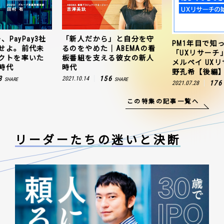
、PayPay3社
「新人だから」と自分を守
PM1年目で知
せよ。前代未
るのをやめた｜ABEMAの看
「UXリサーチ
クトを率いた
板番組を支える彼女の新人
メルペイ UX
時代
時代
野孔希【後編
3
156
2021.10.14
SHARE
SHARE
176
2021.07.28
この特集の記事一覧へ
リーダーたちの
迷いと決断