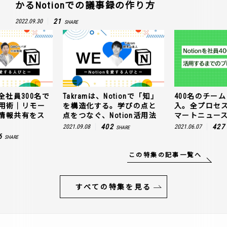
かるNotionでの議事録の作り方
21
2022.09.30
SHARE
全社員300名で
Takramは、Notionで「知」
400名のチームに
n活用術｜リモー
を構造化する。学びの点と
入。全プロセ
情報共有をス
点をつなぐ、Notion活用法
マートニュー
402
427
2021.09.08
2021.06.07
SHARE
6
SHARE
この特集の記事一覧へ
すべての特集を見る