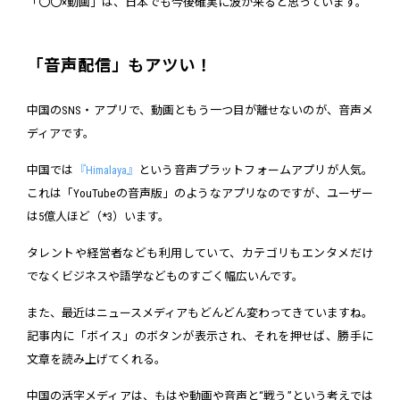
「〇〇×動画」は、日本でも今後確実に波が来ると思っています。
「音声配信」もアツい！
中国のSNS・アプリで、動画ともう一つ目が離せないのが、音声メ
ディアです。
中国では
『Himalaya』
という音声プラットフォームアプリが人気。
これは「YouTubeの音声版」のようなアプリなのですが、ユーザー
は5億人ほど（*3）います。
タレントや経営者なども利用していて、カテゴリもエンタメだけ
でなくビジネスや語学などものすごく幅広いんです。
また、最近はニュースメディアもどんどん変わってきていますね。
記事内に「ボイス」のボタンが表示され、それを押せば、勝手に
文章を読み上げてくれる。
中国の活字メディアは、もはや動画や音声と“戦う”という考えでは