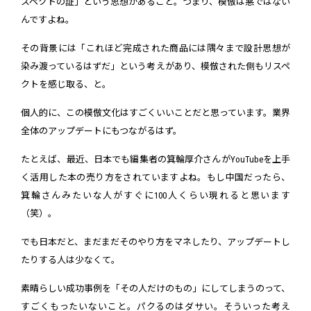
スペクトの証」という思想があること。つまり、模倣は悪ではない
んですよね。
その背景には「これほど完成された商品には隅々まで設計思想が
染み渡っているはずだ」という考えがあり、模倣された側もリスペ
クトを感じ取る、と。
個人的に、この模倣文化はすごくいいことだと思っています。業界
全体のアップデートにもつながるはず。
たとえば、最近、日本でも編集者の箕輪厚介さんがYouTubeを上手
く活用した本の売り方をされていますよね。もし中国だったら、
箕輪さんみたいな人がすぐに100人くらい現れると思います
（笑）。
でも日本だと、まだまだそのやり方をマネしたり、アップデートし
たりする人は少なくて。
素晴らしい成功事例を「その人だけのもの」にしてしまうのって、
すごくもったいないこと。パクるのはダサい。そういった考え