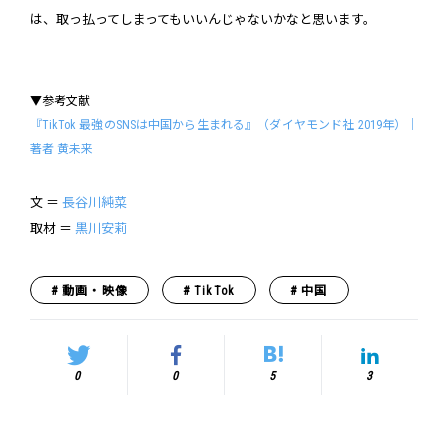
は、取っ払ってしまってもいいんじゃないかなと思います。
▼参考文献
『TikTok 最強のSNSは中国から生まれる』（ダイヤモンド社 2019年）｜
著者 黄未来
文 ＝
長谷川純菜
取材 ＝
黒川安莉
動画・映像
TikTok
中国
0
0
5
3