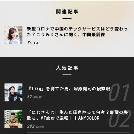
関連記事
新型コロナで中国のテックサービスはどう変わっ
た？こうみくさんに聞く、中国最前線
7
SHARE
人気記事
『17kg』を育てた男、塚原健司の観察眼
67
SHARE
「にじさんじ」生んだ田角陸って何者？事業の失
敗も、VTuberで逆転！｜ANYCOLOR
282
SHARE