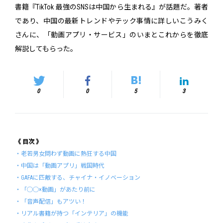
書籍『TikTok 最強のSNSは中国から生まれる』が話題だ。著者
であり、中国の最新トレンドやテック事情に詳しいこうみく
さんに、「動画アプリ・サービス」のいまとこれからを徹底
解説してもらった。
0
0
5
3
《 目次 》
・老若男女問わず動画に熱狂する中国
・中国は「動画アプリ」戦国時代
・GAFAに匹敵する、チャイナ・イノベーション
・「◯◯×動画」があたり前に
・「音声配信」もアツい！
・リアル書籍が持つ「インテリア」の機能