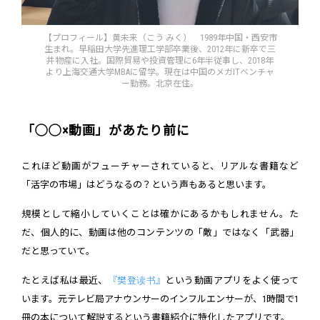
【プロフィール】黄未来（こう みく） 1989年中国・西安市
生まれ。早稲田大学先進理工学部卒業後、2012年に新卒で三
井物産に入社。国際貿易や投資管理に6年半従事し、2018年
より上海交通大学MBAに留学。現在は中国のメガITベンチャ
ー勤務。北京在住。
「◯◯×動画」があたり前に
これほど動画がフューチャーされていると、リアルな書籍など
「活字の市場」はどうなるの？という声もあると思います。
規模として縮小していくことは確かにあるかもしれません。た
だ、個人的に、動画は他のコンテンツの「敵」ではなく「武器」
だと思っていて。
たとえば私は最近、
『樊登读书』
という動画アプリをよく使って
います。元テレビ局アナウンサーのインフルエンサーが、1時間で1
冊の本について解説するという書籍紹介に特化したアプリです。