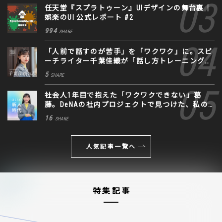
任天堂『スプラトゥーン』UIデザインの舞台裏｜
娯楽のUI 公式レポート #2
994
SHARE
「人前で話すのが苦手」を「ワクワク」に。スピ
ーチライター千葉佳織が「話し方トレーニング」
に込めた思い
5
SHARE
社会人1年目で抱えた「ワクワクできない」葛
藤。DeNAの社内プロジェクトで見つけた、私の
生きる道
16
SHARE
人気記事一覧へ
特集記事