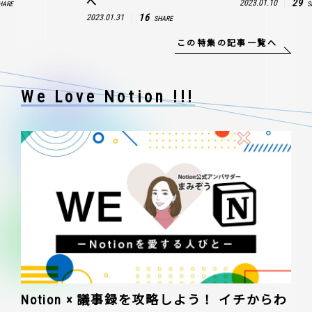
へ
29
2023.01.10
HARE
S
16
2023.01.31
SHARE
この特集の記事一覧へ
We Love Notion !!!
Notion × 議事録を攻略しよう！ イチからわ