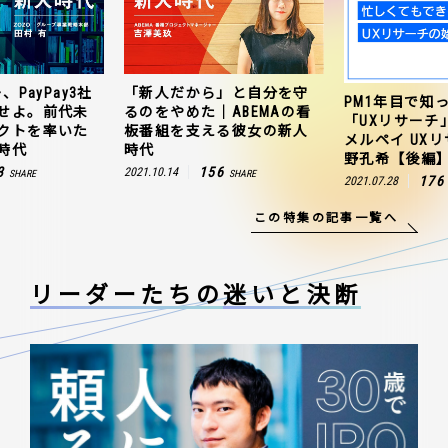
、PayPay3社
「新人だから」と自分を守
PM1年目で知
せよ。前代未
るのをやめた｜ABEMAの看
「UXリサーチ
クトを率いた
板番組を支える彼女の新人
メルペイ UX
時代
時代
野孔希【後編
3
156
2021.10.14
SHARE
SHARE
176
2021.07.28
この特集の記事一覧へ
リーダーたちの
迷いと決断