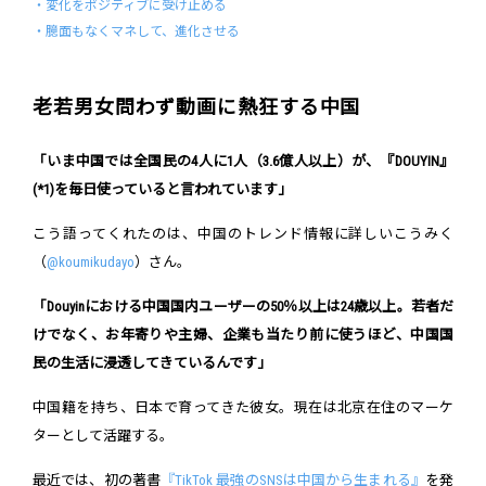
・変化をポジティブに受け止める
・臆面もなくマネして、進化させる
老若男女問わず動画に熱狂する中国
「いま中国では全国民の4人に1人（3.6億人以上）が、
『DOUYIN』
(*1)
を毎日使っていると言われています」
こう語ってくれたのは、中国のトレンド情報に詳しいこうみく
（
@koumikudayo
）さん。
「
Douyin
における中国国内ユーザーの50％以上は24歳以上。若者だ
けでなく、お年寄りや主婦、企業も当たり前に使うほど、中国国
民の生活に浸透してきているんです」
中国籍を持ち、日本で育ってきた彼女。現在は北京在住のマーケ
ターとして活躍する。
最近では、初の著書
『TikTok 最強のSNSは中国から生まれる』
を発