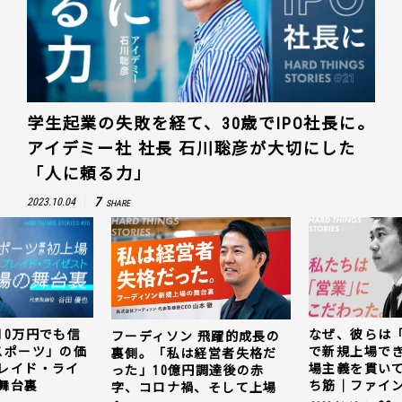
学生起業の失敗を経て、30歳でIPO社長に。
アイデミー社 社長 石川聡彦が大切にした
「人に頼る力」
7
2023.10.04
SHARE
10万円でも信
なぜ、彼らは
フーディソン 飛躍的成長の
スポーツ」の価
で新規上場で
裏側。「私は経営者失格だ
レイド・ライ
場主義を貫い
った」10億円調達後の赤
舞台裏
ち筋｜ファイン
字、コロナ禍、そして上場