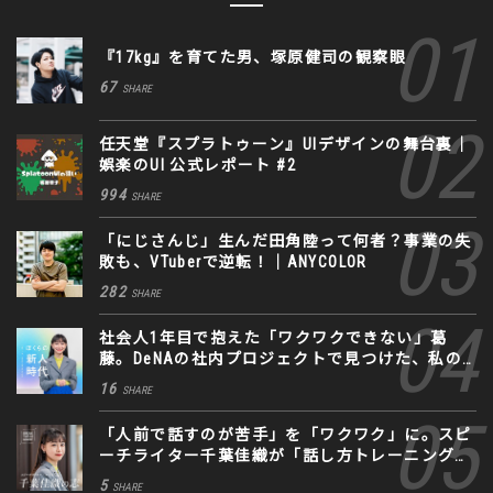
『17kg』を育てた男、塚原健司の観察眼
67
SHARE
任天堂『スプラトゥーン』UIデザインの舞台裏｜
娯楽のUI 公式レポート #2
994
SHARE
「にじさんじ」生んだ田角陸って何者？事業の失
敗も、VTuberで逆転！｜ANYCOLOR
282
SHARE
社会人1年目で抱えた「ワクワクできない」葛
藤。DeNAの社内プロジェクトで見つけた、私の
生きる道
16
SHARE
「人前で話すのが苦手」を「ワクワク」に。スピ
ーチライター千葉佳織が「話し方トレーニング」
に込めた思い
5
SHARE