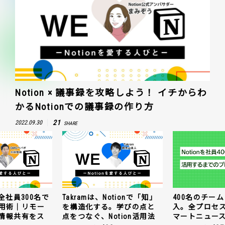
Notion × 議事録を攻略しよう！ イチからわ
かるNotionでの議事録の作り方
21
2022.09.30
SHARE
全社員300名で
Takramは、Notionで「知」
400名のチームに
n活用術｜リモー
を構造化する。学びの点と
入。全プロセ
情報共有をス
点をつなぐ、Notion活用法
マートニュー