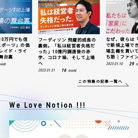
10万円でも信
なぜ、彼らは
フーディソン 飛躍的成長の
スポーツ」の価
で新規上場で
裏側。「私は経営者失格だ
レイド・ライ
場主義を貫い
った」10億円調達後の赤
舞台裏
ち筋｜ファイン
字、コロナ禍、そして上場
へ
29
2023.01.10
HARE
S
16
2023.01.31
SHARE
この特集の記事一覧へ
We Love Notion !!!