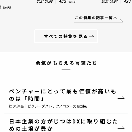
402
427
2021.09.08
2021.06.07
SHARE
6
SHARE
この特集の記事一覧へ
すべての特集を見る
勇気がもらえる言葉たち
ベンチャーにとって最も価値が高いも
のは「時間」
辻 未津高｜ピクシーダストテクノロジーズ Bizdev
日本企業の方がじつはDXに取り組むた
めの土壌が豊か