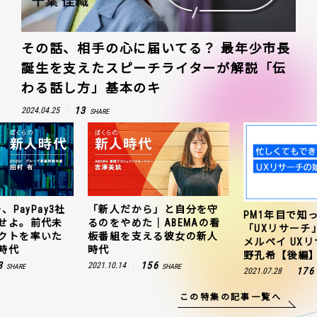
その話、相手の心に届いてる？ 最年少市長
誕生を支えたスピーチライターが解説「伝
わる話し方」基本のキ
13
2024.04.25
SHARE
、PayPay3社
「新人だから」と自分を守
PM1年目で知
せよ。前代未
るのをやめた｜ABEMAの看
「UXリサーチ
クトを率いた
板番組を支える彼女の新人
メルペイ UX
時代
時代
野孔希【後編
3
156
2021.10.14
SHARE
SHARE
176
2021.07.28
この特集の記事一覧へ