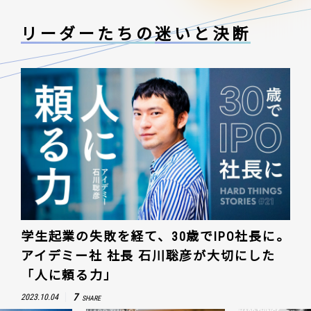
リーダーたちの
迷いと決断
学生起業の失敗を経て、30歳でIPO社長に。
アイデミー社 社長 石川聡彦が大切にした
「人に頼る力」
7
2023.10.04
SHARE