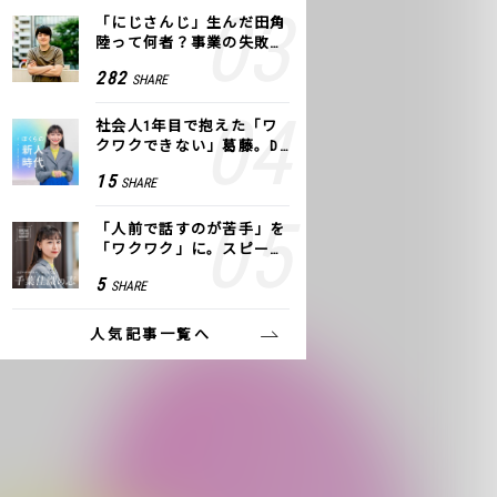
「にじさんじ」生んだ田角
陸って何者？事業の失敗
も、VTuberで逆転！｜ANY
282
SHARE
COLOR
社会人1年目で抱えた「ワ
クワクできない」葛藤。De
NAの社内プロジェクトで見
15
SHARE
つけた、私の生きる道
「人前で話すのが苦手」を
「ワクワク」に。スピーチ
ライター千葉佳織が「話し
5
SHARE
方トレーニング」に込めた
思い
人気記事一覧へ