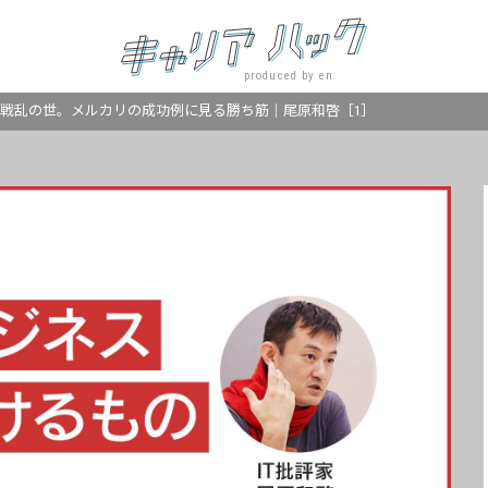
produced by en
 戦乱の世。メルカリの成功例に見る勝ち筋｜尾原和啓［1］