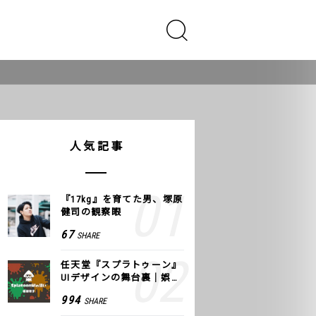
人気記事
『17kg』を育てた男、塚原
健司の観察眼
67
SHARE
任天堂『スプラトゥーン』
UIデザインの舞台裏｜娯楽
のUI 公式レポート #2
994
SHARE