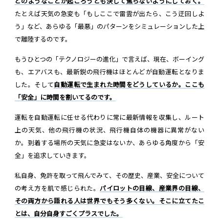
どのようなことが起ころうとも決して焦らないようにしておく。
たとえば天気の急変も「もしここで雷雲が出たら、こう迂回しよ
う」など、あらゆる「最悪」のパターンをシミュレーションした上
で離陸するのです。
もうひとつの「テクノロジーの進化」で言えば、現在、ボーイング
も、エアバスも、最新鋭の飛行機はほとんどが自動運転となりま
した。そして
自動運転で生まれた時間をどうしているか。ここも
「安全」に時間を割いてるのです。
運転を自動運転に任せる代わりに常に最新情報を収集し、ルート
上の天気、他の飛行機の状況、飛行機自体の機器に異常がない
か。到着する場所の天気に急変はないか、あらゆる角度から「安
全」を追求していきます。
私自身、免許を取って飛んでみて、その歴史、産業、安全について
の考え方を肌で感じられた。
パイロットの目線、産業界の目線、
その両方から語れる人は世界でもそう多くない。そこに立てたこ
とは、自分自身すごくプラスでした。