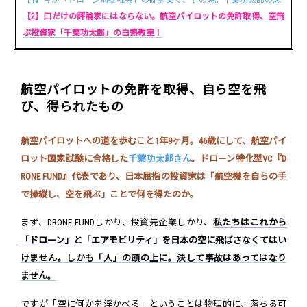
【1】今が「ドローン前提社会」の礎を築く、その時。千葉功太郎の志
【2】口だけの評論家にはならない。航空パイロットの免許取得、空飛
ぶ投資家「千葉功太郎」の白熱教室！
航空パイロットの免許を取得、自ら空を飛
び、得られたもの
航空パイロットへの道を歩むこと1年9ヶ月。46歳にして、航空パイ
ロット国家試験に合格した
千葉功太郎さん
。ドローン特化型VC『D
RONE FUND』代表であり、日本屈指の投資家は「航空機を自らの手
で操縦し、空を飛ぶ」ことで何を得たのか。
まず、DRONE FUNDしかり、投資先企業しかり、
私たちはこれから
「ドローン」と「エアモビリティ」を日本の空に飛ばさなくてはい
けません。しかも「人」の頭の上に。決して事故はあってはなり
ません。
ですが「空に何かを浮かべる」ということは物理的に、落ちる可