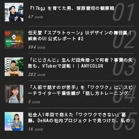
『17kg』を育てた男、塚原健司の観察眼
67
SHARE
任天堂『スプラトゥーン』UIデザインの舞台裏｜
娯楽のUI 公式レポート #2
994
SHARE
「にじさんじ」生んだ田角陸って何者？事業の失
敗も、VTuberで逆転！｜ANYCOLOR
282
SHARE
「人前で話すのが苦手」を「ワクワク」に。スピ
ーチライター千葉佳織が「話し方トレーニング」
に込めた思い
5
SHARE
社会人1年目で抱えた「ワクワクできない」葛
藤。DeNAの社内プロジェクトで見つけた、私の
生きる道
16
SHARE