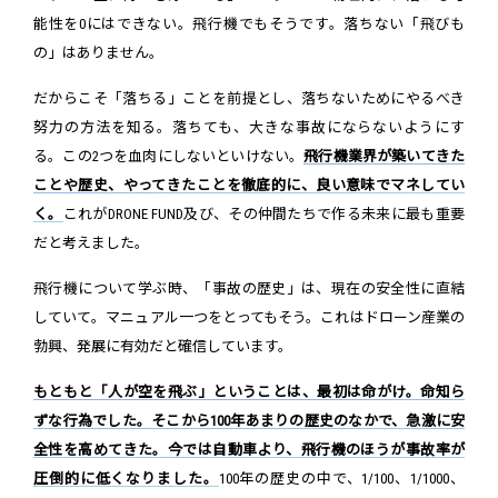
能性を0にはできない。飛行機でもそうです。落ちない「飛びも
の」はありません。
だからこそ「落ちる」ことを前提とし、落ちないためにやるべき
努力の方法を知る。落ちても、大きな事故にならないようにす
る。この2つを血肉にしないといけない。
飛行機業界が築いてきた
ことや歴史、やってきたことを徹底的に、良い意味でマネしてい
く。
これがDRONE FUND及び、その仲間たちで作る未来に最も重要
だと考えました。
飛行機について学ぶ時、「事故の歴史」は、現在の安全性に直結
していて。マニュアル一つをとってもそう。これはドローン産業の
勃興、発展に有効だと確信しています。
もともと「人が空を飛ぶ」ということは、最初は命がけ。命知ら
ずな行為でした。そこから100年あまりの歴史のなかで、急激に安
全性を高めてきた。今では自動車より、飛行機のほうが事故率が
圧倒的に低くなりました。
100年の歴史の中で、1/100、1/1000、