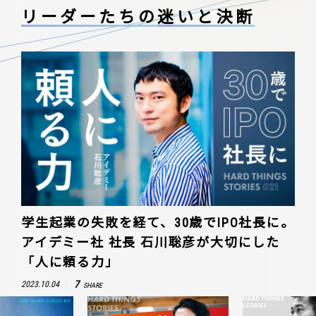
リーダーたちの
迷いと決断
学生起業の失敗を経て、30歳でIPO社長に。
アイデミー社 社長 石川聡彦が大切にした
「人に頼る力」
7
2023.10.04
SHARE