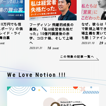
10万円でも信
なぜ、彼らは
フーディソン 飛躍的成長の
スポーツ」の価
で新規上場で
裏側。「私は経営者失格だ
レイド・ライ
場主義を貫い
った」10億円調達後の赤
舞台裏
ち筋｜ファイン
字、コロナ禍、そして上場
へ
29
2023.01.10
HARE
S
16
2023.01.31
SHARE
この特集の記事一覧へ
We Love Notion !!!