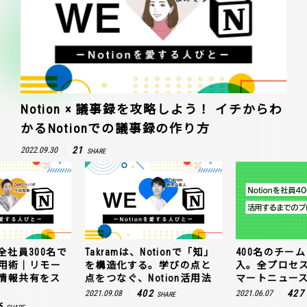
Notion × 議事録を攻略しよう！ イチからわ
かるNotionでの議事録の作り方
21
2022.09.30
SHARE
全社員300名で
Takramは、Notionで「知」
400名のチームに
n活用術｜リモー
を構造化する。学びの点と
入。全プロセ
情報共有をス
点をつなぐ、Notion活用法
マートニュー
402
427
2021.09.08
2021.06.07
SHARE
6