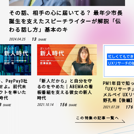
その話、相手の心に届いてる？ 最年少市長
誕生を支えたスピーチライターが解説「伝
わる話し方」基本のキ
13
2024.04.25
SHARE
、PayPay3社
「新人だから」と自分を守
PM1年目で知
せよ。前代未
るのをやめた｜ABEMAの看
「UXリサーチ
クトを率いた
板番組を支える彼女の新人
メルペイ UX
時代
時代
野孔希【後編
3
156
2021.10.14
SHARE
SHARE
176
2021.07.28
この特集の記事一覧へ