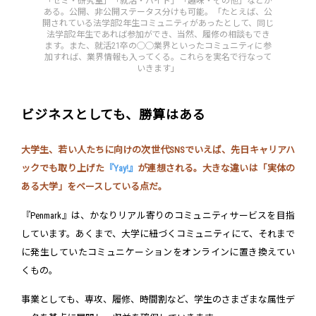
「ゼミ・研究室」「就活・バイト」「趣味・その他」などが
ある。公開、非公開ステータス分けも可能。「たとえば、公
開されている法学部2年生コミュニティがあったとして、同じ
法学部2年生であれば参加ができ、当然、履修の相談もでき
ます。また、就活21卒の◯◯業界といったコミュニティに参
加すれば、業界情報も入ってくる。これらを実名で行なって
いきます」
ビジネスとしても、勝算はある
大学生、若い人たちに向けの次世代SNSでいえば、先日キャリアハ
ックでも取り上げた
『Yay!』
が連想される。大きな違いは「実体の
ある大学」をベースしている点だ。
『Penmark』は、かなりリアル寄りのコミュニティサービスを目指
しています。あくまで、大学に紐づくコミュニティにて、それまで
に発生していたコミュニケーションをオンラインに置き換えてい
くもの。
事業としても、専攻、履修、時間割など、学生のさまざまな属性デ