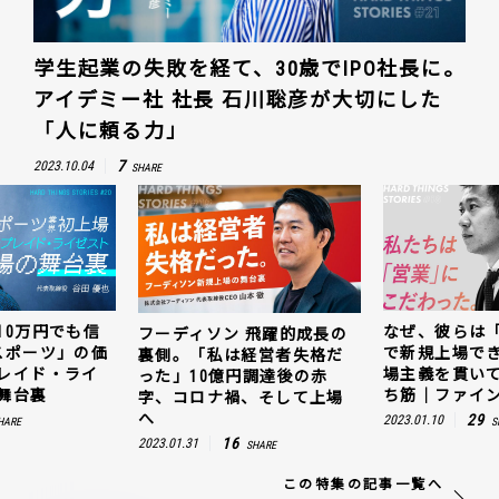
学生起業の失敗を経て、30歳でIPO社長に。
アイデミー社 社長 石川聡彦が大切にした
「人に頼る力」
7
2023.10.04
SHARE
10万円でも信
なぜ、彼らは
フーディソン 飛躍的成長の
スポーツ」の価
で新規上場で
裏側。「私は経営者失格だ
レイド・ライ
場主義を貫い
った」10億円調達後の赤
舞台裏
ち筋｜ファイン
字、コロナ禍、そして上場
へ
29
2023.01.10
HARE
S
16
2023.01.31
SHARE
この特集の記事一覧へ