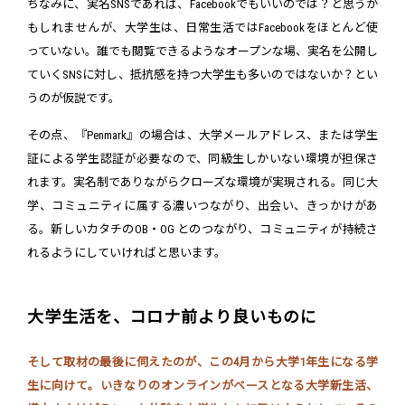
ちなみに、実名SNSであれば、Facebookでもいいのでは？と思うか
もしれませんが、大学生は、日常生活ではFacebookをほとんど使
っていない。誰でも閲覧できるようなオープンな場、実名を公開し
ていくSNSに対し、抵抗感を持つ大学生も多いのではないか？とい
うのが仮説です。
その点、『Penmark』の場合は、大学メールアドレス、または学生
証による学生認証が必要なので、同級生しかいない環境が担保さ
れます。実名制でありながらクローズな環境が実現される。同じ大
学、コミュニティに属する濃いつながり、出会い、きっかけがあ
る。新しいカタチのOB・OG とのつながり、コミュニティが持続さ
れるようにしていければと思います。
大学生活を、コロナ前より良いものに
そして取材の最後に伺えたのが、この4月から大学1年生になる学
生に向けて。いきなりのオンラインがベースとなる大学新生活、