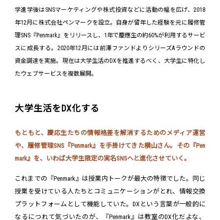
学進学後はSNSマーケティングや株式投資などに活動の幅を広げ、2018
年12月に株式会社ペンマークを設立。自身が留年した経験を元に履修管
理SNS『Penmark』をリリースし、1年で慶應生の約60%が利用するサービ
スに成長する。2020年12月には前澤ファンドよりシリーズAラウンドの
資金調達を実施。現在は大学生活のDXを推進するべく、大学生に特化し
たウェブサービスを複数展開。
大学生活をDX化する
もともと、慶応生たちの情報格差を解消するためのメディア運営
や、履修管理SNS『Penmark』を手掛けてきた横山さん。その『Pen
mark』を、いわば大学生限定の実名SNSへと進化させていく。
これまでの『Penmark』は授業内トークが最大の特徴でした。同じ
授業を受けている人たちとコミュニケーションがとれ、情報交換
プラットフォームとして機能していた。DXという言葉が一般的に
なるにつれて気づいたのが、『Penmark』は教室のDX化だよな、