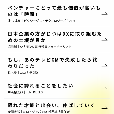
ベンチャーにとって最も価値が高いも
のは「時間」
辻 未津高｜ピクシーダストテクノロジーズ Bizdev
日本企業の方がじつはDXに取り組むた
めの土壌が豊か
堀田創｜シナモンAI 執行役員フューチャリスト
もし、あのテレビCMで失敗したら終
わりだった
鈴木歩｜ココナラ CEO
社会に誇れることをしたい
中西裕太郎｜TENTIAL CEO
隠れた才能と出会い、伸ばしていく
安間太郎｜ミロ・ジャパンCX 部門統括責任者