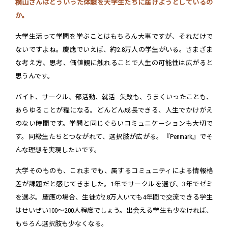
横山さんはどういった体験を大学生たちに届けようとしているの
か。
大学生活って学問を学ぶことはもちろん大事ですが、それだけで
ないですよね。慶應でいえば、約2.8万人の学生がいる。さまざま
な考え方、思考、価値観に触れることで人生の可能性は広がると
思うんです。
バイト、サークル、部活動、就活…失敗も、うまくいったことも、
あらゆることが糧になる。どんどん成長できる、人生でかけがえ
のない時間です。学問と同じぐらいコミュニケーションも大切で
す。同級生たちとつながれて、選択肢が広がる。『Penmark』でそ
んな理想を実現したいです。
大学そのものも、これまでも、属するコミュニティによる情報格
差が課題だと感じてきました。1年でサークルを選び、3年でゼミ
を選ぶ。慶應の場合、生徒が2.8万人いても4年間で交流できる学生
はせいぜい100〜200人程度でしょう。出会える学生も少なければ、
もちろん選択肢も少なくなる。