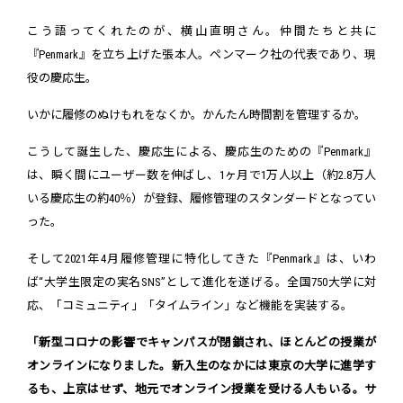
こう語ってくれたのが、横山直明さん。仲間たちと共に
『Penmark』を立ち上げた張本人。ペンマーク社の代表であり、現
役の慶応生。
いかに履修のぬけもれをなくか。かんたん時間割を管理するか。
こうして誕生した、慶応生による、慶応生のための『Penmark』
は、瞬く間にユーザー数を伸ばし、1ヶ月で1万人以上（約2.8万人
いる慶応生の約40％）が登録、履修管理のスタンダードとなってい
った。
そして2021年4月――履修管理に特化してきた『Penmark』は、いわ
ば“大学生限定の実名SNS”として進化を遂げる。全国750大学に対
応、「コミュニティ」「タイムライン」など機能を実装する。
「新型コロナの影響でキャンパスが閉鎖され、ほとんどの授業が
オンラインになりました。新入生のなかには東京の大学に進学す
るも、上京はせず、地元でオンライン授業を受ける人もいる。サ