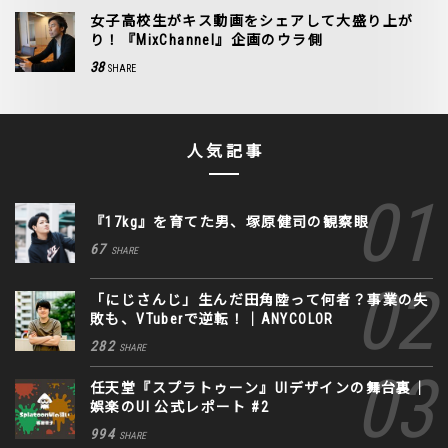
女子高校生がキス動画をシェアして大盛り上が
り！『MixChannel』企画のウラ側
38
SHARE
人気記事
『17kg』を育てた男、塚原健司の観察眼
67
SHARE
「にじさんじ」生んだ田角陸って何者？事業の失
敗も、VTuberで逆転！｜ANYCOLOR
282
SHARE
任天堂『スプラトゥーン』UIデザインの舞台裏｜
娯楽のUI 公式レポート #2
994
SHARE