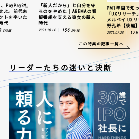
、PayPay3社
「新人だから」と自分を守
PM1年目で知
せよ。前代未
るのをやめた｜ABEMAの看
「UXリサーチ
クトを率いた
板番組を支える彼女の新人
メルペイ UX
時代
時代
野孔希【後編
3
156
2021.10.14
SHARE
SHARE
176
2021.07.28
この特集の記事一覧へ
リーダーたちの
迷いと決断