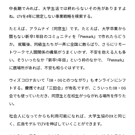
中長期でみれば、大学生活では終わらないその先がありますよ
ね。LTVを4年に限定しない事業戦略を模索する。
たとえば、アラムナイ（同窓生）です。たとえば、大学卒業から
間もない新卒1年目のコミュニティを『Penmark』で作れたらどう
か。 就職後、同級生たちが一斉に全国に散らばり、さらにリモー
トワークで人間関係の構築がうまくいかず、不安を抱える人も多
い。そういったなか「新卒1年目」という枠のなかで、『Penmark』
に居場所があれば、不安も和らぐはずです。
ウィズコロナおいて「OB・OGとのつながり」もオンラインにシフ
トする。慶應でれば「三田会」が有名ですが、こういったOB・OG
会でも使っていただき、同窓生と在校生がつながれる場所を作りた
い。
社会人になってからも利用可能になれば、大学生協のDXと同じ
く、広告モデルでLTVを伸ばしていくことができます。