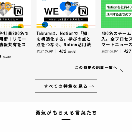
全社員300名で
Takramは、Notionで「知」
400名のチームに
n活用術｜リモー
を構造化する。学びの点と
入。全プロセ
情報共有をス
点をつなぐ、Notion活用法
マートニュー
402
427
2021.09.08
2021.06.07
SHARE
6
SHARE
この特集の記事一覧へ
すべての特集を見る
勇気がもらえる言葉たち