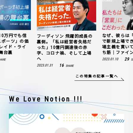
10万円でも信
なぜ、彼らは
フーディソン 飛躍的成長の
スポーツ」の価
で新規上場で
裏側。「私は経営者失格だ
レイド・ライ
場主義を貫い
った」10億円調達後の赤
舞台裏
ち筋｜ファイン
字、コロナ禍、そして上場
へ
29
2023.01.10
HARE
S
16
2023.01.31
SHARE
この特集の記事一覧へ
We Love Notion !!!