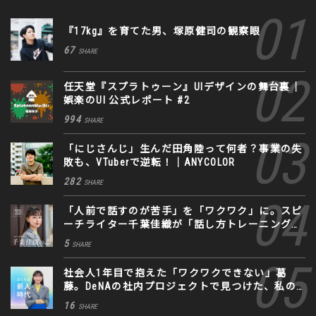
『17kg』を育てた男、塚原健司の観察眼
67
SHARE
任天堂『スプラトゥーン』UIデザインの舞台裏｜
娯楽のUI 公式レポート #2
994
SHARE
「にじさんじ」生んだ田角陸って何者？事業の失
敗も、VTuberで逆転！｜ANYCOLOR
282
SHARE
「人前で話すのが苦手」を「ワクワク」に。スピ
ーチライター千葉佳織が「話し方トレーニング」
に込めた思い
5
SHARE
社会人1年目で抱えた「ワクワクできない」葛
藤。DeNAの社内プロジェクトで見つけた、私の
生きる道
16
SHARE