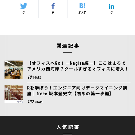
0
0
272
0
関連記事
【オフィスへGo！―Nagisa編―】ここはまるで
アメリカ西海岸？クールすぎるオフィスに潜入！
18
SHARE
Rを学ぼう！エンジニア向けデータマイニング講
座｜freee 坂本登史文【初めの第一歩編】
132
SHARE
人気記事