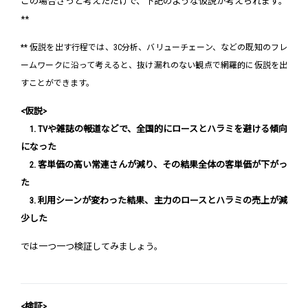
この場合ざっと考えただけで、下記のような仮説が考えられます。
**
** 仮説を出す行程では、3C分析、バリューチェーン、などの既知のフレ
ームワークに沿って考えると、抜け漏れのない観点で網羅的に仮説を出
すことができます。
<仮説>
1. TVや雑誌の報道などで、全国的にロースとハラミを避ける傾向
になった
2. 客単価の高い常連さんが減り、その結果全体の客単価が下がっ
た
3. 利用シーンが変わった結果、主力のロースとハラミの売上が減
少した
では一つ一つ検証してみましょう。
<検証>