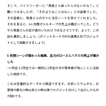
そこで、バイトリーダーに「常連さん減ったとかないかな？」と
聞いてみましたが、「そのようなことはない」との返事でした。
その証拠に、常連さんのボトル注文ノートを見せてくれました。
それを見ると、6ヶ月間ボトルキープの売上は横ばいでした。どう
やら常連さんの足が遠のいたわけではなさそうです。よって、この
説も棄却しましょう。(ポイントカードのPOS連携は別プロジェク
トとして始動させましょう)
3. 利用シーンが変わった結果、主力のロースとハラミの売上が減少
した
→1次会と2次会では一般的に2次会の方が客単価が低いことに注目
した仮説です。
これは定量的なデータから検証できます。分析システムから、お
客様の数を21時以前と21時以降でセグメント分けして出力したもの
が図3です。