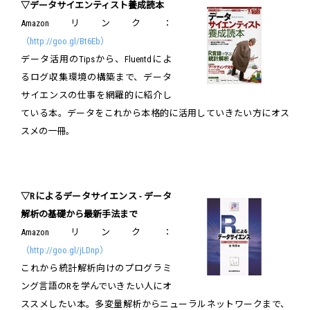
▽データサイエンティスト養成読本
Amazonリンク：
（http://goo.gl/Bt6Eb）
データ活用のTipsから、Fluentdによ
るログ収集環境の構築まで、データ
サイエンスの仕事を網羅的に紹介し
ている本。データをこれから本格的に活用していきたい方にオス
スメの一冊。
▽Rによるデータサイエンス - データ
解析の基礎から最新手法まで
Amazonリンク：
（http://goo.gl/jLDnp）
これから統計解析向けのプログラミ
ング言語のRを学んでいきたい人にオ
ススメしたい本。多変量解析からニューラルネットワークまで、