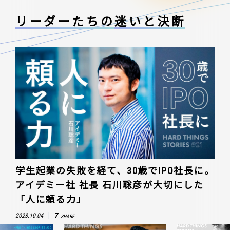
リーダーたちの
迷いと決断
学生起業の失敗を経て、30歳でIPO社長に。
アイデミー社 社長 石川聡彦が大切にした
「人に頼る力」
7
2023.10.04
SHARE