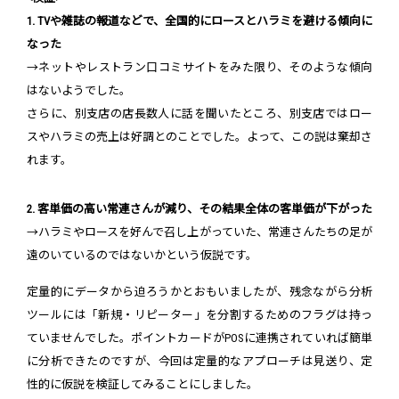
1. TVや雑誌の報道などで、全国的にロースとハラミを避ける傾向に
なった
→ネットやレストラン口コミサイトをみた限り、そのような傾向
はないようでした。
さらに、別支店の店長数人に話を聞いたところ、別支店ではロー
スやハラミの売上は好調とのことでした。よって、この説は棄却さ
れます。
2. 客単価の高い常連さんが減り、その結果全体の客単価が下がった
→ハラミやロースを好んで召し上がっていた、常連さんたちの足が
遠のいているのではないかという仮説です。
定量的にデータから迫ろうかとおもいましたが、残念ながら分析
ツールには「新規・リピーター」を分割するためのフラグは持っ
ていませんでした。ポイントカードがPOSに連携されていれば簡単
に分析できたのですが、今回は定量的なアプローチは見送り、定
性的に仮説を検証してみることにしました。