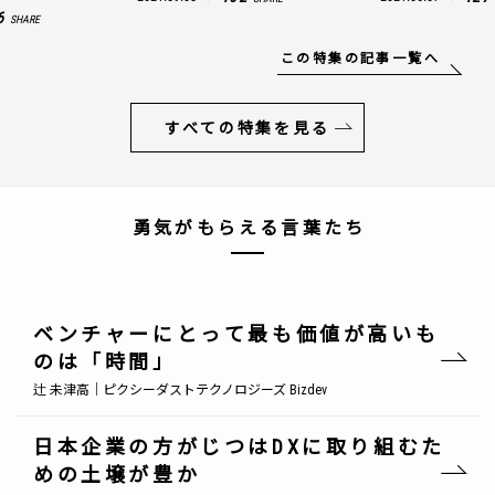
6
SHARE
この特集の記事一覧へ
すべての特集を見る
勇気がもらえる言葉たち
ベンチャーにとって最も価値が高いも
のは「時間」
辻 未津高｜ピクシーダストテクノロジーズ Bizdev
日本企業の方がじつはDXに取り組むた
めの土壌が豊か