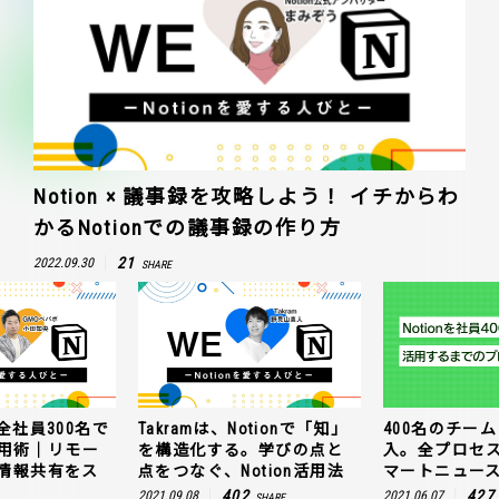
Notion × 議事録を攻略しよう！ イチからわ
かるNotionでの議事録の作り方
21
2022.09.30
SHARE
全社員300名で
Takramは、Notionで「知」
400名のチームに
n活用術｜リモー
を構造化する。学びの点と
入。全プロセ
情報共有をス
点をつなぐ、Notion活用法
マートニュー
402
427
2021.09.08
2021.06.07
SHARE