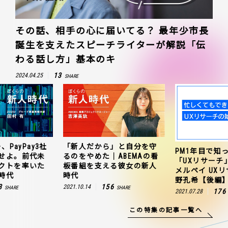
その話、相手の心に届いてる？ 最年少市長
誕生を支えたスピーチライターが解説「伝
わる話し方」基本のキ
13
2024.04.25
SHARE
、PayPay3社
「新人だから」と自分を守
PM1年目で知
せよ。前代未
るのをやめた｜ABEMAの看
「UXリサーチ
クトを率いた
板番組を支える彼女の新人
メルペイ UX
時代
時代
野孔希【後編
3
156
2021.10.14
SHARE
SHARE
176
2021.07.28
この特集の記事一覧へ