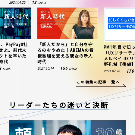
13
2024.04.25
SHARE
、PayPay3社
「新人だから」と自分を守
PM1年目で知
せよ。前代未
るのをやめた｜ABEMAの看
「UXリサーチ
クトを率いた
板番組を支える彼女の新人
メルペイ UX
時代
時代
野孔希【後編
3
156
2021.10.14
SHARE
SHARE
176
2021.07.28
この特集の記事一覧へ
リーダーたちの
迷いと決断