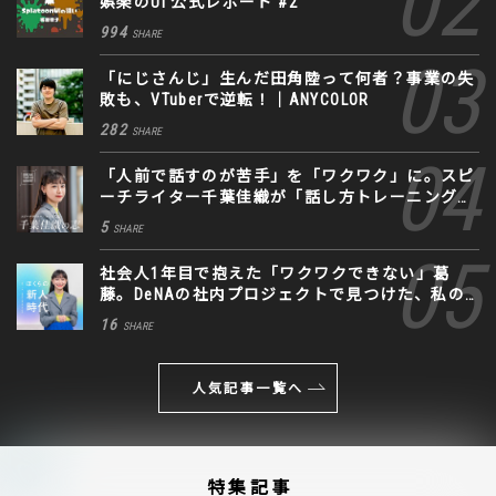
娯楽のUI 公式レポート #2
994
SHARE
「にじさんじ」生んだ田角陸って何者？事業の失
敗も、VTuberで逆転！｜ANYCOLOR
282
SHARE
「人前で話すのが苦手」を「ワクワク」に。スピ
ーチライター千葉佳織が「話し方トレーニング」
に込めた思い
5
SHARE
社会人1年目で抱えた「ワクワクできない」葛
藤。DeNAの社内プロジェクトで見つけた、私の
生きる道
16
SHARE
人気記事一覧へ
特集記事