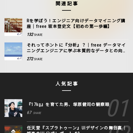
関連記事
Rを学ぼう！エンジニア向けデータマイニング講
座｜freee 坂本登史文【初めの第一歩編】
132
SHARE
それってホントに『分析』？｜freee データマイ
ニングエンジニアに学ぶ本質的なデータとの向き
合い方
272
SHARE
人気記事
『17kg』を育てた男、塚原健司の観察眼
67
SHARE
任天堂『スプラトゥーン』UIデザインの舞台裏｜