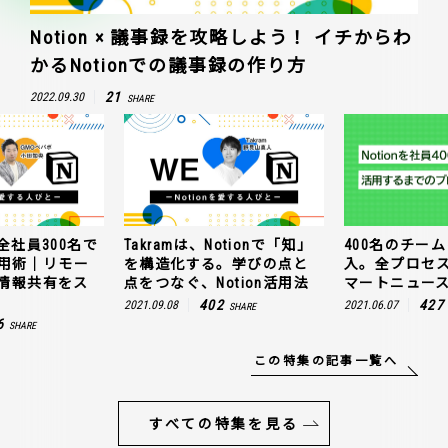
Notion × 議事録を攻略しよう！ イチからわ
かるNotionでの議事録の作り方
21
2022.09.30
SHARE
全社員300名で
Takramは、Notionで「知」
400名のチームに
n活用術｜リモー
を構造化する。学びの点と
入。全プロセ
情報共有をス
点をつなぐ、Notion活用法
マートニュー
402
427
2021.09.08
2021.06.07
SHARE
6
SHARE
この特集の記事一覧へ
すべての特集を見る