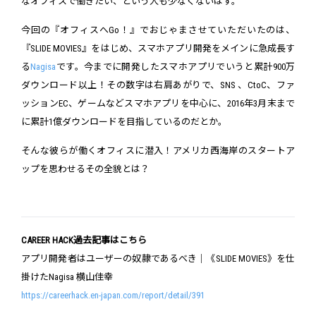
なオフィスで働きたい、という人も少なくないはず。
今回の『オフィスへGo！』でおじゃまさせていただいたのは、
『SLIDE MOVIES』をはじめ、スマホアプリ開発をメインに急成長す
る
Nagisa
です。今までに開発したスマホアプリでいうと累計900万
ダウンロード以上！その数字は右肩あがりで、SNS 、CtoC、ファ
ッションEC、ゲームなどスマホアプリを中心に、2016年3月末まで
に累計1億ダウンロードを目指しているのだとか。
そんな彼らが働くオフィスに潜入！アメリカ西海岸のスタートア
ップを思わせるその全貌とは？
CAREER HACK過去記事はこちら
アプリ開発者はユーザーの奴隷であるべき｜《SLIDE MOVIES》を仕
掛けたNagisa 横山佳幸
https://careerhack.en-japan.com/report/detail/391