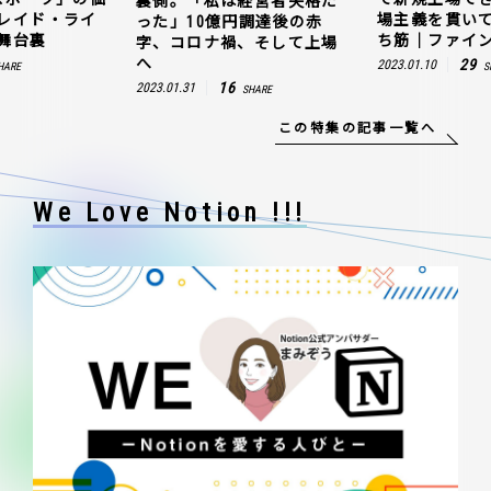
裏側。「私は経営者失格だ
レイド・ライ
場主義を貫い
った」10億円調達後の赤
舞台裏
ち筋｜ファイン
字、コロナ禍、そして上場
へ
29
2023.01.10
HARE
S
16
2023.01.31
SHARE
この特集の記事一覧へ
We Love Notion !!!