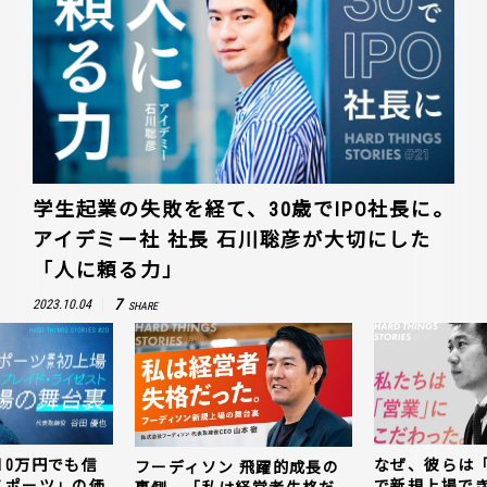
学生起業の失敗を経て、30歳でIPO社長に。
アイデミー社 社長 石川聡彦が大切にした
「人に頼る力」
7
2023.10.04
SHARE
10万円でも信
なぜ、彼らは
フーディソン 飛躍的成長の
スポーツ」の価
で新規上場で