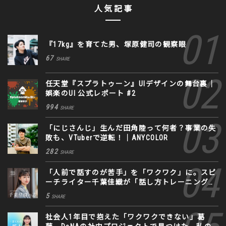
人気記事
『17kg』を育てた男、塚原健司の観察眼
67
SHARE
任天堂『スプラトゥーン』UIデザインの舞台裏｜
娯楽のUI 公式レポート #2
994
SHARE
「にじさんじ」生んだ田角陸って何者？事業の失
敗も、VTuberで逆転！｜ANYCOLOR
282
SHARE
「人前で話すのが苦手」を「ワクワク」に。スピ
ーチライター千葉佳織が「話し方トレーニング」
に込めた思い
5
SHARE
社会人1年目で抱えた「ワクワクできない」葛