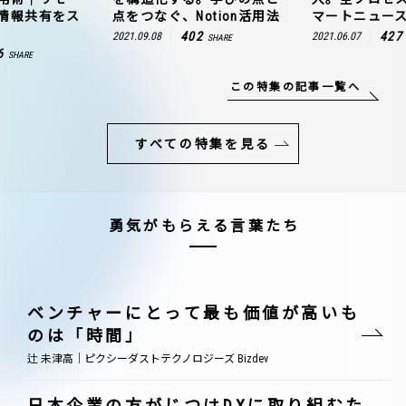
情報共有をス
点をつなぐ、Notion活用法
マートニュー
402
427
2021.09.08
2021.06.07
SHARE
6
SHARE
この特集の記事一覧へ
すべての特集を見る
勇気がもらえる言葉たち
ベンチャーにとって最も価値が高いも
のは「時間」
辻 未津高｜ピクシーダストテクノロジーズ Bizdev
日本企業の方がじつはDXに取り組むた