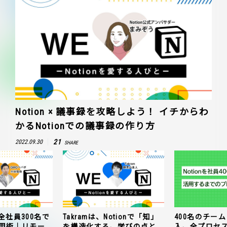
Notion × 議事録を攻略しよう！ イチからわ
かるNotionでの議事録の作り方
21
2022.09.30
SHARE
全社員300名で
Takramは、Notionで「知」
400名のチームに
n活用術｜リモー
を構造化する。学びの点と
入。全プロセ