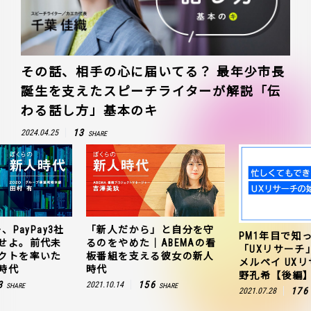
その話、相手の心に届いてる？ 最年少市長
誕生を支えたスピーチライターが解説「伝
わる話し方」基本のキ
13
2024.04.25
SHARE
、PayPay3社
「新人だから」と自分を守
PM1年目で知
せよ。前代未
るのをやめた｜ABEMAの看
「UXリサーチ
クトを率いた
板番組を支える彼女の新人
メルペイ UX
時代
時代
野孔希【後編
3
156
2021.10.14
SHARE
SHARE
176
2021.07.28