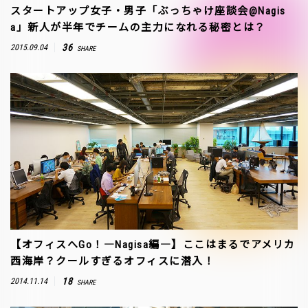
スタートアップ女子・男子「ぶっちゃけ座談会@Nagis
a」新人が半年でチームの主力になれる秘密とは？
36
2015.09.04
SHARE
【オフィスへGo！―Nagisa編―】ここはまるでアメリカ
西海岸？クールすぎるオフィスに潜入！
18
2014.11.14
SHARE