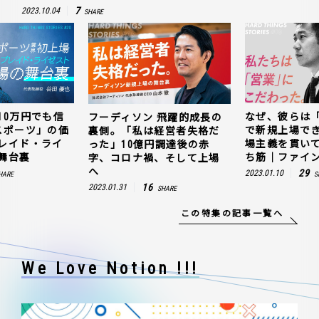
7
2023.10.04
SHARE
10万円でも信
なぜ、彼らは
フーディソン 飛躍的成長の
スポーツ」の価
で新規上場で
裏側。「私は経営者失格だ
レイド・ライ
場主義を貫い
った」10億円調達後の赤
舞台裏
ち筋｜ファイン
字、コロナ禍、そして上場
へ
29
2023.01.10
HARE
S
16
2023.01.31
SHARE
この特集の記事一覧へ
We Love Notion !!!