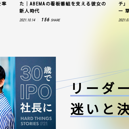
を率
た｜ABEMAの看板番組を支える彼女の
チ」
新人時代
ー 
156
2021.10.14
2021.0
SHARE
リーダ
迷いと