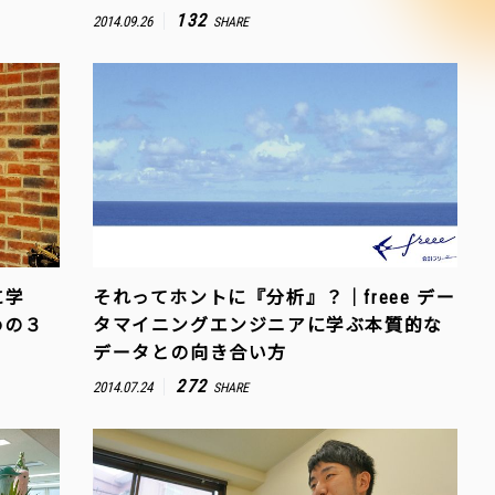
132
2014.09.26
SHARE
に学
それってホントに『分析』？｜freee デー
めの３
タマイニングエンジニアに学ぶ本質的な
データとの向き合い方
272
2014.07.24
SHARE