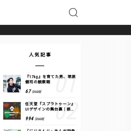
人気記事
『17kg』を育てた男、塚原
健司の観察眼
67
SHARE
任天堂『スプラトゥーン』
UIデザインの舞台裏｜娯楽
のUI 公式レポート #2
994
SHARE