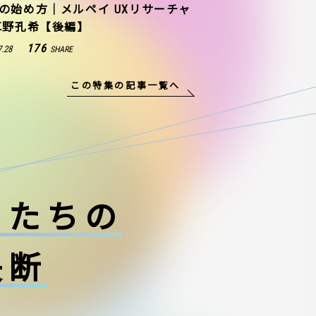
の始め方｜メルペイ UXリサーチャ
草野孔希【後編】
176
7.28
SHARE
この特集の記事一覧へ
ーたちの
決断