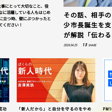
仕事にとって大切なこと、役
なに活躍している人もはじめ
その話、相手の
に立つ時、壁にぶつかったと
少市長誕生を支
てください！
が解説「伝わる
13
2024.04.25
SHARE
成功
「新人だから」と自分を守るのをやめ
PM