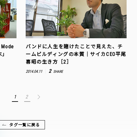
Mode
バンドに人生を賭けたことで見えた、チ
べ」
ームビルディングの本質｜サイカCEO平尾
喜昭の生き方［2］
2
2014.04.11
SHARE
1
2
タグ一覧に戻る