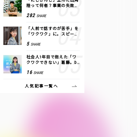
「にじさんじ」生んだ田角
陸って何者？事業の失敗
も、VTuberで逆転！｜ANY
282
SHARE
COLOR
「人前で話すのが苦手」を
「ワクワク」に。スピーチ
ライター千葉佳織が「話し
5
SHARE
方トレーニング」に込めた
思い
社会人1年目で抱えた「ワ
クワクできない」葛藤。De
NAの社内プロジェクトで見
16
SHARE
つけた、私の生きる道
人気記事一覧へ