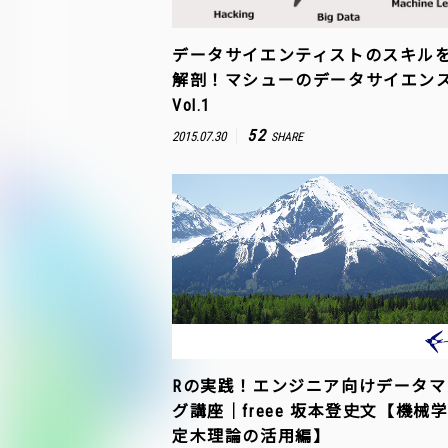
データサイエンティストのスキル
解剖！マシューのデータサイエンスA
Vol.1
52
2015.07.30
SHARE
Rの実践！エンジニア向けデータマ
グ講座｜freee 坂本登史文【機械
定木理論の活用編】