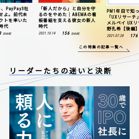
、PayPay3社
「新人だから」と自分を守
PM1年目で知
せよ。前代未
るのをやめた｜ABEMAの看
「UXリサーチ
クトを率いた
板番組を支える彼女の新人
メルペイ UX
時代
時代
野孔希【後編
3
156
2021.10.14
SHARE
SHARE
176
2021.07.28
この特集の記事一覧へ
リーダーたちの
迷いと決断