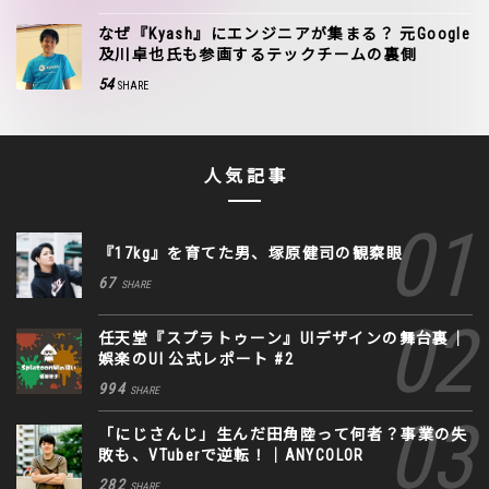
なぜ『Kyash』にエンジニアが集まる？ 元Google
及川卓也氏も参画するテックチームの裏側
54
SHARE
人気記事
『17kg』を育てた男、塚原健司の観察眼
67
SHARE
任天堂『スプラトゥーン』UIデザインの舞台裏｜
娯楽のUI 公式レポート #2
994
SHARE
「にじさんじ」生んだ田角陸って何者？事業の失
敗も、VTuberで逆転！｜ANYCOLOR
282
SHARE