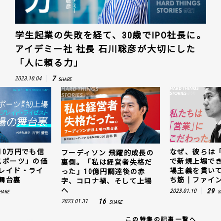
学生起業の失敗を経て、30歳でIPO社長に。
アイデミー社 社長 石川聡彦が大切にした
「人に頼る力」
7
2023.10.04
SHARE
10万円でも信
なぜ、彼らは
フーディソン 飛躍的成長の
スポーツ」の価
で新規上場で
裏側。「私は経営者失格だ
レイド・ライ
場主義を貫い
った」10億円調達後の赤
舞台裏
ち筋｜ファイン
字、コロナ禍、そして上場
へ
29
2023.01.10
HARE
S
16
2023.01.31
SHARE
この特集の記事一覧へ