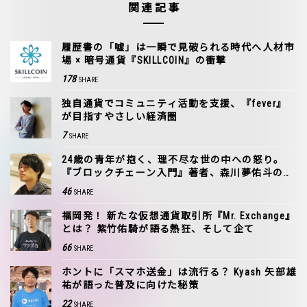
関連記事
履歴書の「嘘」は一瞬で見破られる時代へ――人材市
場 × 暗号通貨『SKILLCOIN』の衝撃
178
SHARE
独自通貨でコミュニティ活動を支援、『fever』
が目指すやさしい経済圏
7
SHARE
24歳の青年が抱く、理不尽な世の中への怒り。
『ブロックチェーン入門』著者、森川夢佑斗の野
望
46
SHARE
福岡発！ 新たな仮想通貨取引所『Mr. Exchange』
とは？ 紫竹佑騎が語る熱狂、そして企て
66
SHARE
ホントに「スマホ送金」は流行る？ Kyash 矢部雄
祐が語った普及に向けた秘策
22
SHARE