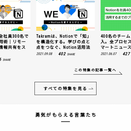
全社員300名で
Takramは、Notionで「知」
400名のチームに
n活用術｜リモー
を構造化する。学びの点と
入。全プロセ
情報共有をス
点をつなぐ、Notion活用法
マートニュー
402
427
2021.09.08
2021.06.07
SHARE
6
SHARE
この特集の記事一覧へ
すべての特集を見る
勇気がもらえる言葉たち