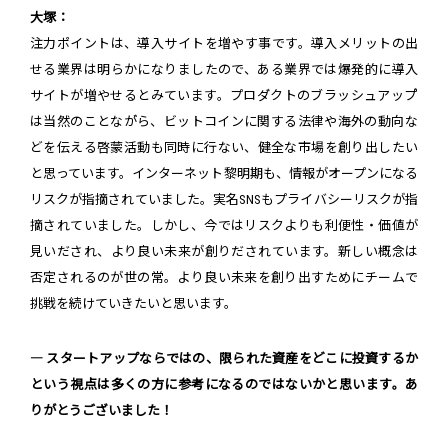
大塚：
注力ポイントは、導入サイトを増やす事です。導入メリットの出
せる業界は明らかになりましたので、ある業界では爆発的に導入
サイトが増やせるとみています。プロダ゙クトのブラッシュアップ゚
は当然のことなが゙ら、ビットコインに関する法律や海外の動向な
どを伝える啓蒙活動も同時に行ない、健全な市場を創り出したい
と思っています。インターネット黎明期も、情報がオープンになる
リスクが指摘されていました。実名SNSもプライバシーリスクが指
摘されていました。しかし、今ではリスクよりも利便性・価値が
見いだされ、より良い未来が創りだされています。新しい概念は
否定されるのが世の常。より良い未来を創り出すためにチームで
挑戦を続けていきたいと思います。
― スタートアップならではの、限られた資産をどこに投資するか
という視点は多くの方に参考になるのではないかと思います。あ
りがとうございました！