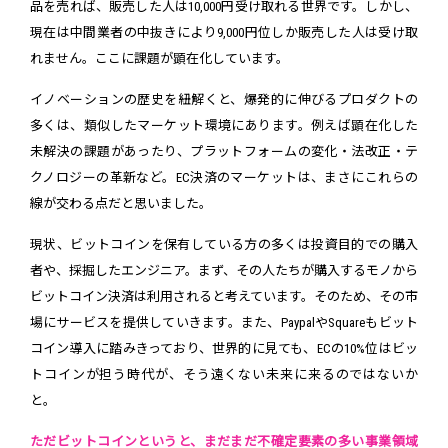
品を売れば、販売した人は10,000円受け取れる世界です。しかし、
現在は中間業者の中抜きにより9,000円位しか販売した人は受け取
れません。ここに課題が顕在化しています。
イノベーションの歴史を紐解くと、爆発的に伸びるプロダクトの
多くは、類似したマーケット環境にあります。例えば顕在化した
未解決の課題があったり、プラットフォームの変化・法改正・テ
クノロジーの革新など。EC決済のマーケットは、まさにこれらの
線が交わる点だと思いました。
現状、ビットコインを保有している方の多くは投資目的での購入
者や、採掘したエンジニア。まず、その人たちが購入するモノから
ビットコイン決済は利用されると考えています。そのため、その市
場にサービスを提供していきます。また、PaypalやSquareもビット
コイン導入に踏みきっており、世界的に見ても、ECの10%位はビッ
トコインが担う時代が、そう遠くない未来に来るのではないか
と。
ただビットコインというと、まだまだ不確定要素の多い事業領域