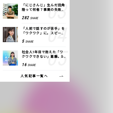
「にじさんじ」生んだ田角
陸って何者？事業の失敗
も、VTuberで逆転！｜ANY
282
SHARE
COLOR
「人前で話すのが苦手」を
「ワクワク」に。スピーチ
ライター千葉佳織が「話し
5
SHARE
方トレーニング」に込めた
思い
社会人1年目で抱えた「ワ
クワクできない」葛藤。De
NAの社内プロジェクトで見
16
SHARE
つけた、私の生きる道
人気記事一覧へ