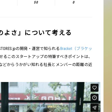
50
0
のよさ」について考える
ORES.jpの開発・運営で知られる
Bracket（ブラケッ
せるこのスタートアップの特筆すべきポイントは、
terなどからうかがい知れる社長とメンバーの距離の近
at Bracket
from
Bracket
on
Vimeo
.