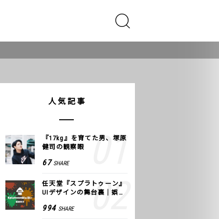
人気記事
『17kg』を育てた男、塚原
健司の観察眼
67
SHARE
任天堂『スプラトゥーン』
UIデザインの舞台裏｜娯楽
のUI 公式レポート #2
994
SHARE