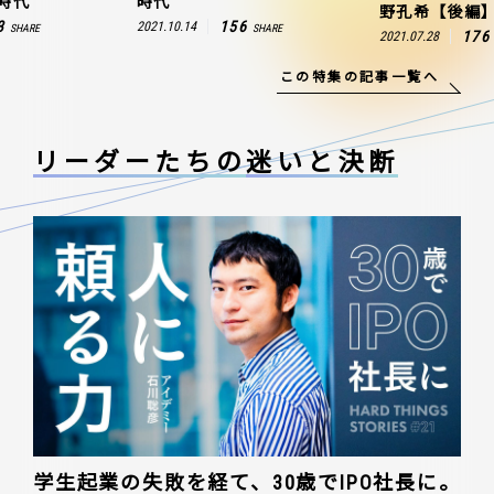
時代
時代
野孔希【後編
3
156
2021.10.14
SHARE
SHARE
176
2021.07.28
この特集の記事一覧へ
リーダーたちの
迷いと決断
学生起業の失敗を経て、30歳でIPO社長に。