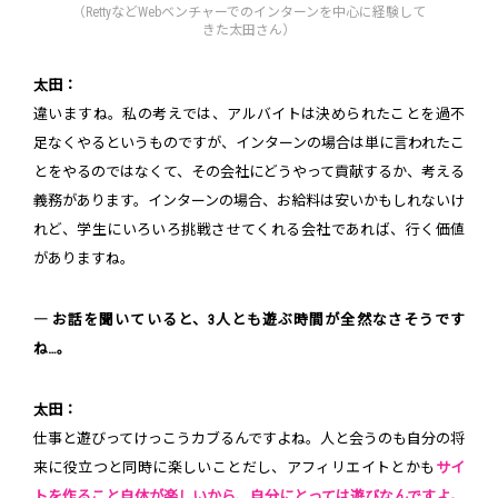
（RettyなどWebベンチャーでのインターンを中心に経験して
きた太田さん）
太田：
違いますね。私の考えでは、アルバイトは決められたことを過不
足なくやるというものですが、インターンの場合は単に言われたこ
とをやるのではなくて、その会社にどうやって貢献するか、考える
義務があります。インターンの場合、お給料は安いかもしれないけ
れど、学生にいろいろ挑戦させてくれる会社であれば、行く価値
がありますね。
― お話を聞いていると、3人とも遊ぶ時間が全然なさそうです
ね…。
太田：
仕事と遊びってけっこうカブるんですよね。人と会うのも自分の将
来に役立つと同時に楽しいことだし、アフィリエイトとかも
サイ
トを作ること自体が楽しいから、自分にとっては遊びなんですよ。