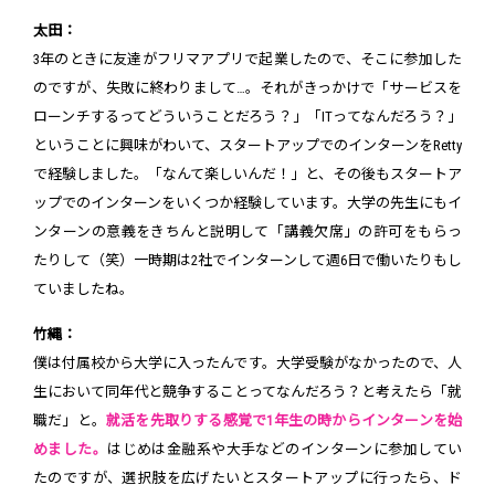
太田：
3年のときに友達がフリマアプリで起業したので、そこに参加した
のですが、失敗に終わりまして…。それがきっかけで「サービスを
ローンチするってどういうことだろう？」「ITってなんだろう？」
ということに興味がわいて、スタートアップでのインターンをRetty
で経験しました。「なんて楽しいんだ！」と、その後もスタートア
ップでのインターンをいくつか経験しています。大学の先生にもイ
ンターンの意義をきちんと説明して「講義欠席」の許可をもらっ
たりして（笑）一時期は2社でインターンして週6日で働いたりもし
ていましたね。
竹縄：
僕は付属校から大学に入ったんです。大学受験がなかったので、人
生において同年代と競争することってなんだろう？と考えたら「就
職だ」と。
就活を先取りする感覚で1年生の時からインターンを始
めました。
はじめは金融系や大手などのインターンに参加してい
たのですが、選択肢を広げたいとスタートアップに行ったら、ド