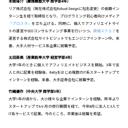
本間陽介（慶應義塾大学 商学部4年）
リア株式会社（現在株式会社Robust Designに社名変更）の長期イン
ターン生を経て取締役となり、プログラミング初心者向けメディア
「プロスタ」
を立ち上げる。同時に、個人でアフィリエイトサイ
トの運営やSEOコンサルティング事業を行いつつ、
資格スクエア
を
運営する株式会社サイトビジットでもエンジニアインターン中。来
春、大手人材サービス系企業に就職予定。
太田亜美（産業能率大学 経営学部4年）
大学1年のときに個人でアフィリエイトビジネスを開始。3年で友
人と共に起業を経験後、Rettyをはじめ複数のIT系スタートアップで
インターンを経験。来春、大手証券会社に就職予定。
竹縄優作（中央大学 商学部3年）
大学1年の頃から、大小様々な企業でインターンを経験。昨年より
スタートアップで6ヶ月の修行期間を経て、今年8月に友人と3人で
IT系サービスで起業。今のところ、卒業後は就職を希望。