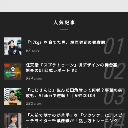
人気記事
『17kg』を育てた男、塚原健司の観察眼
67
SHARE
任天堂『スプラトゥーン』UIデザインの舞台裏｜
娯楽のUI 公式レポート #2
994
SHARE
「にじさんじ」生んだ田角陸って何者？事業の失
敗も、VTuberで逆転！｜ANYCOLOR
282
SHARE
「人前で話すのが苦手」を「ワクワク」に。スピ
ーチライター千葉佳織が「話し方トレーニング」
に込めた思い