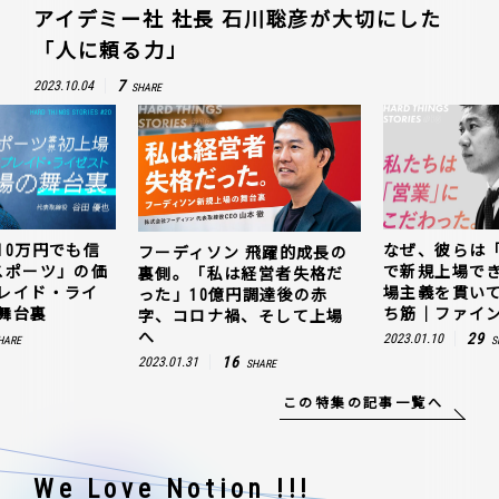
アイデミー社 社長 石川聡彦が大切にした
「人に頼る力」
7
2023.10.04
SHARE
10万円でも信
なぜ、彼らは
フーディソン 飛躍的成長の
スポーツ」の価
で新規上場で
裏側。「私は経営者失格だ
レイド・ライ
場主義を貫い
った」10億円調達後の赤
舞台裏
ち筋｜ファイン
字、コロナ禍、そして上場
へ
29
2023.01.10
HARE
S
16
2023.01.31
SHARE
この特集の記事一覧へ
We Love Notion !!!