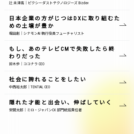
辻 未津高｜ピクシーダストテクノロジーズ Bizdev
日本企業の方がじつはDXに取り組むた
めの土壌が豊か
堀田創｜シナモンAI 執行役員フューチャリスト
もし、あのテレビCMで失敗したら終
わりだった
鈴木歩｜ココナラ CEO
社会に誇れることをしたい
中西裕太郎｜TENTIAL CEO
隠れた才能と出会い、伸ばしていく
安間太郎｜ミロ・ジャパンCX 部門統括責任者