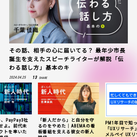
その話、相手の心に届いてる？ 最年少市長
誕生を支えたスピーチライターが解説「伝
わる話し方」基本のキ
13
2024.04.25
SHARE
、PayPay3社
「新人だから」と自分を守
PM1年目で知
せよ。前代未
るのをやめた｜ABEMAの看
「UXリサーチ
クトを率いた
板番組を支える彼女の新人
メルペイ UX