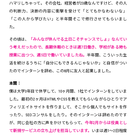
ハマリしちゃって。その会社、経営者が23歳なんですけど、その人
の判断力、決断の内容に衝撃を受けて「とてもかなわないな」
「この人から学びたい」と半年間そこで修行させてもらいまし
た。
その頃は、
「みんなが休んでる土日こそチャンスでしょ」なんてい
う考えだったので、長期休暇のときは週7日働き、学校がある時も
授業に出つつ、週5日で働いていましたね。
半年間、こういった生
活を続けるうちに「自分にもできるんじゃないか」と自信がつい
たのでインターンを辞め、この8月に友人と起業しました。
本間：
僕は大学3年目で休学して、10ヶ月間、1社でインターンをしていま
した。最初の2ヶ月はHTMLやCSSを教えてもらいながらひとりでア
フィリエイトサイトを作りまして、そこから個人でもサイトを作
ったり、SEOコンサルをしたり。そのインターンは辞めたのです
が、同じ会社の方に声をかけてもらって、
今年2月からは役員とし
て新規サービスの立ち上げを担当しています。
いまは週1〜2日程度