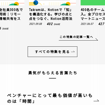
全社員300名で
Takramは、Notionで「知」
400名のチームに
n活用術｜リモー
を構造化する。学びの点と
入。全プロセ
情報共有をス
点をつなぐ、Notion活用法
マートニュー
402
427
2021.09.08
2021.06.07
SHARE
6
SHARE
この特集の記事一覧へ
すべての特集を見る
勇気がもらえる言葉たち
ベンチャーにとって最も価値が高いも
のは「時間」