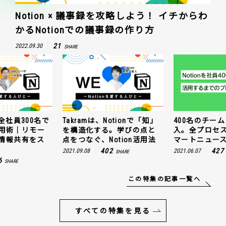
Notion × 議事録を攻略しよう！ イチからわ
かるNotionでの議事録の作り方
21
2022.09.30
SHARE
全社員300名で
Takramは、Notionで「知」
400名のチームに
n活用術｜リモー
を構造化する。学びの点と
入。全プロセ
情報共有をス
点をつなぐ、Notion活用法
マートニュー
402
427
2021.09.08
2021.06.07
SHARE
6
SHARE
この特集の記事一覧へ
すべての特集を見る