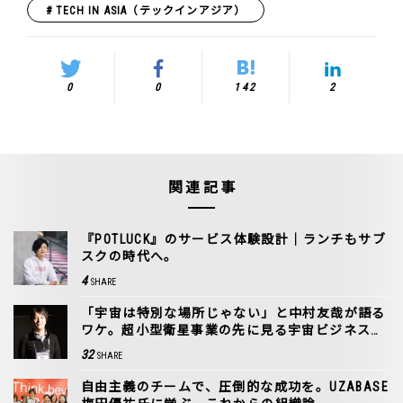
TECH IN ASIA（テックインアジア）
0
0
142
2
関連記事
『POTLUCK』のサービス体験設計｜ランチもサブ
スクの時代へ。
4
SHARE
「宇宙は特別な場所じゃない」と中村友哉が語る
ワケ。超小型衛星事業の先に見る宇宙ビジネスの
ビックバン
32
SHARE
自由主義のチームで、圧倒的な成功を。UZABASE