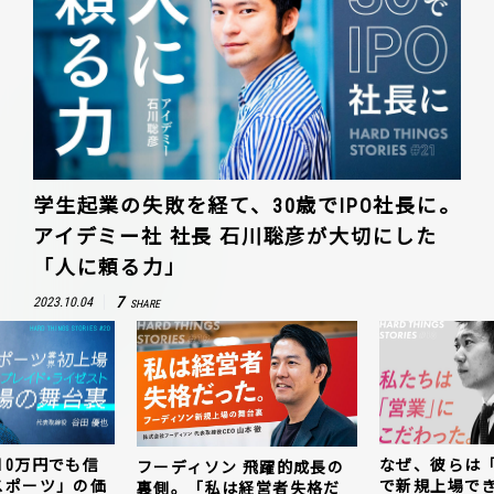
学生起業の失敗を経て、30歳でIPO社長に。
アイデミー社 社長 石川聡彦が大切にした
「人に頼る力」
7
2023.10.04
SHARE
10万円でも信
なぜ、彼らは
フーディソン 飛躍的成長の
スポーツ」の価
で新規上場で
裏側。「私は経営者失格だ