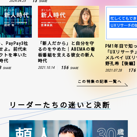
13
2024.04.25
SHARE
、PayPay3社
「新人だから」と自分を守
PM1年目で知
せよ。前代未
るのをやめた｜ABEMAの看
「UXリサーチ
クトを率いた
板番組を支える彼女の新人
メルペイ UX
時代
時代
野孔希【後編
3
156
2021.10.14
SHARE
SHARE
176
2021.07.28
この特集の記事一覧へ
リーダーたちの
迷いと決断