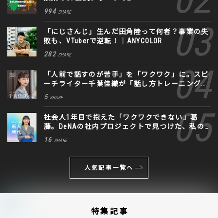
994
SHARE
「にじさんじ」生んだ田角陸って何者？事業の失
敗も、VTuberで逆転！｜ANYCOLOR
282
SHARE
「人前で話すのが苦手」を「ワクワク」に。スピ
ーチライター千葉佳織が「話し方トレーニング」
に込めた思い
5
SHARE
社会人1年目で抱えた「ワクワクできない」葛
藤。DeNAの社内プロジェクトで見つけた、私の
生きる道
16
SHARE
人気記事一覧へ
特集記事