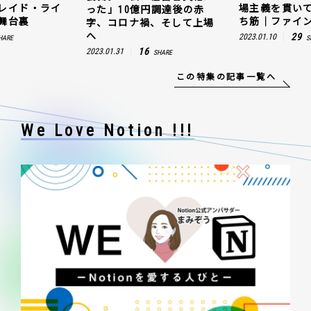
レイド・ライ
場主義を貫い
った」10億円調達後の赤
舞台裏
ち筋｜ファイン
字、コロナ禍、そして上場
へ
29
2023.01.10
HARE
S
16
2023.01.31
SHARE
この特集の記事一覧へ
We Love Notion !!!