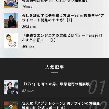
梅田優祐氏に学ぶ、これからの組織論。
15
SHARE
会社を辞めずに夢を追う方法―Zaim 閑歳孝子“プ
ライベート開発のすすめ”［1］
2098
SHARE
「優秀なエンジニアの定義とは？」ー nanapi け
んすうに訊く！［1］
486
SHARE
人気記事
『17kg』を育てた男、塚原健司の観察眼
67
SHARE
任天堂『スプラトゥーン』UIデザインの舞台裏｜
娯楽のUI 公式レポート #2