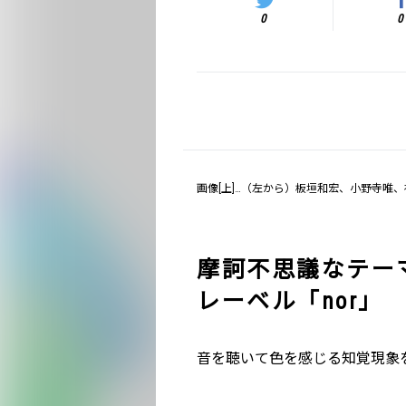
0
0
画像[上]…（左から）板垣和宏、小野寺唯
摩訶不思議なテー
レーベル「nor」
音を聴いて色を感じる知覚現象