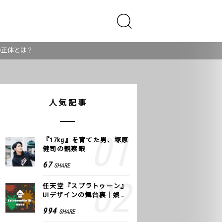
の正体とは？
人気記事
『17kg』を育てた男、塚原
健司の観察眼
67
SHARE
任天堂『スプラトゥーン』
UIデザインの舞台裏｜娯楽
のUI 公式レポート #2
994
SHARE