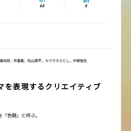
40
0
、福地諒、林重義、松山周平、カワマタさとし、中根智史
マを表現するクリエイティブ
を「色聴」と呼ぶ。