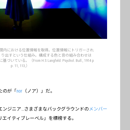
間内における位置情報を取得。位置情報にトリガーされ
くり出すという仕組み。構成する色と音の組み合わせは
From H.S Langfeld: Psychol. Bull., 1914 p
p. 11, 113,）
たのが「
nor
（ノア）」だ。
エンジニア…さまざまなバックグラウンドの
メンバー
リエイティブレーベル」を標榜する。