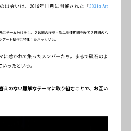
出会いは、2016年11月に開催された「
3331α Art
イデアソンを元にチーム分けをし、２週間の検証・部品調達期間を経て２日間のハ
ったアート制作に特化したハッカソン。
マに惹かれて集ったメンバーたち。まるで磁石のよ
ていったという。
答えのない難解なテーマに取り組むことで、お互い