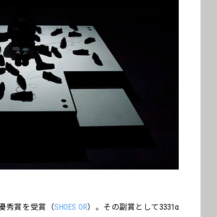
yで、最優秀賞を受賞（
SHOES OR
）。その副賞として3331α