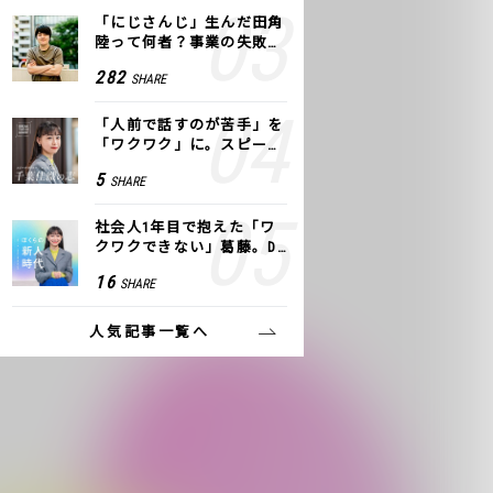
「にじさんじ」生んだ田角
陸って何者？事業の失敗
も、VTuberで逆転！｜ANY
282
SHARE
COLOR
「人前で話すのが苦手」を
「ワクワク」に。スピーチ
ライター千葉佳織が「話し
5
SHARE
方トレーニング」に込めた
思い
社会人1年目で抱えた「ワ
クワクできない」葛藤。De
NAの社内プロジェクトで見
16
SHARE
つけた、私の生きる道
人気記事一覧へ