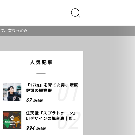
経て、次なる企み
人気記事
『17kg』を育てた男、塚原
健司の観察眼
67
SHARE
任天堂『スプラトゥーン』
UIデザインの舞台裏｜娯楽
のUI 公式レポート #2
994
SHARE