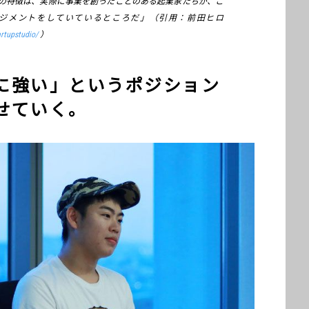
の特徴は、実際に事業を創ったことのある起業家たちが、こ
運営・マネージメントをしていているところだ」（引用：前田ヒロ
rtupstudio/
）
に強い」というポジション
せていく。