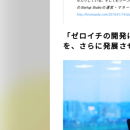
せたりしている。そしてもう一つ
のStartup Studioの
http://hiromaeda.com/2014/01/19/sta
「ゼロイチの開発
を、さらに発展さ