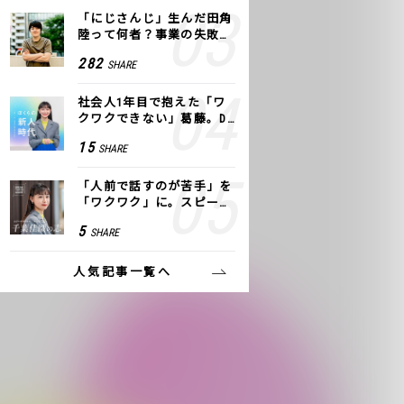
「にじさんじ」生んだ田角
陸って何者？事業の失敗
も、VTuberで逆転！｜ANY
282
SHARE
COLOR
社会人1年目で抱えた「ワ
クワクできない」葛藤。De
NAの社内プロジェクトで見
15
SHARE
つけた、私の生きる道
「人前で話すのが苦手」を
「ワクワク」に。スピーチ
ライター千葉佳織が「話し
5
SHARE
方トレーニング」に込めた
思い
人気記事一覧へ