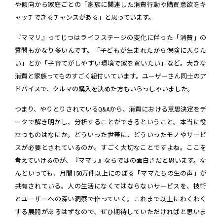
や傾向から家庭ごとの「家族に関連した消費行動や購買意欲をキ
ャッチできるチャンスがある」と思っています。
『ママリ』ってじつはライフステージの変化に伴った「消費」の
質問もかなり多いんです。「子どもが生まれたから保険に入りた
い」とか「子育てがしやすい環境で家を買いたい」など。大きな
消費と家族ってものすごく紐付いています。ユーザーさん同士のア
ドバイスで、クルマの購入を決めた方もいらっしゃいました。
つまり、やりとりされているQ&Aから、消費における意思決定をデ
ータで解き明かし、分析することができるということ。本当に役
立つものはなにか。どういった世帯に、どういったモノやサービ
スが必要とされているのか。すごく大切なことですよね。ここを
考えていけるのが、『ママリ』ならではの面白さだと思います。な
んといっても、月間150万件以上にのぼる「ママたちの生の声」が
共有されている。人の生活になくてはならないサービスを、技術
とユーザーへの深い洞察で作っていく。これまで以上にわくわく
する展開があるはずなので、ぜひ期待していただければと思いま