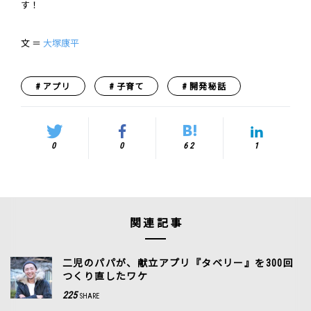
す！
文 ＝
大塚康平
アプリ
子育て
開発秘話
0
0
62
1
関連記事
二児のパパが、献立アプリ『タベリー』を300回
つくり直したワケ
225
SHARE