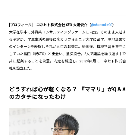
[プロフィール] コネヒト株式会社 CEO 大湯俊介（
@shunsuke00
）
大学在学中に外資系コンサルティングファームに内定。そのまま入社す
る予定が、学生生活の最後に米カリフォルニア大学に留学、現地企業で
のインターンを経験しそれが人生の転機に。帰国後、機械学習を専門に
していた島田（現CTO）と出会い、意気投合。2人で議論を繰り返す中で
共に起業することを決意。内定を辞退し、2012年1月にコネヒト株式会
社を設立した。
どうすれば心が軽くなる？ 『ママリ』がQ＆A
のカタチになったわけ