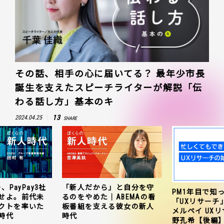
その話、相手の心に届いてる？ 最年少市長
誕生を支えたスピーチライターが解説「伝
わる話し方」基本のキ
13
2024.04.25
SHARE
、PayPay3社
「新人だから」と自分を守
PM1年目で知
せよ。前代未
るのをやめた｜ABEMAの看
「UXリサーチ
クトを率いた
板番組を支える彼女の新人
メルペイ UX
時代
時代
野孔希【後編