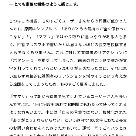
― とても素敵な機能のように感じます。
じつはこの機能、ものすごくユーザーさんからの評価が低かった
んです。原因はシンプルで、「ありがとうの気持ちが全く伝わって
こない」と。『ママリ』ではやり取りに思いやりがある人も多
く、回答ではスマホで書いたとは思えないほどの長文を投稿する
人も少なくありません。これに対して質問者のリアクションに
「ボタン一つ」を推奨してしまった。画面の向こう側で誰かが文
字を打ってくれているという温もりが大切だったのに、それに思
い至らず短絡的に質問者のリアクションを増やそうという考えか
ら企画をしてしまったため、ものすごく反省しました。
『ママリ』って朝から晩まで見てくれているユーザーさんも多い
んですよね。1日に何度も訪れて10時間にもわたって使ってくれる
ような方もいます。中には「自らの言葉ではない、機械化された
『ありがとう』ならいらない」という趣旨で1000文字にわたる長文
のお問い合わせをくださった方もいて。運営一同すごくハッとさ