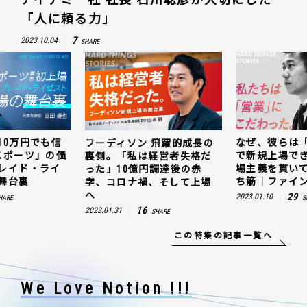
「人に頼る力」
7
2023.10.04
SHARE
10万円でも信
なぜ、彼らは
フーディソン 飛躍的成長の
スポーツ」の価
で新規上場で
裏側。「私は経営者失格だ
レイド・ライ
場主義を貫い
った」10億円調達後の赤
舞台裏
ち筋｜ファイン
字、コロナ禍、そして上場
へ
29
2023.01.10
HARE
S
16
2023.01.31
SHARE
この特集の記事一覧へ
We Love Notion !!!