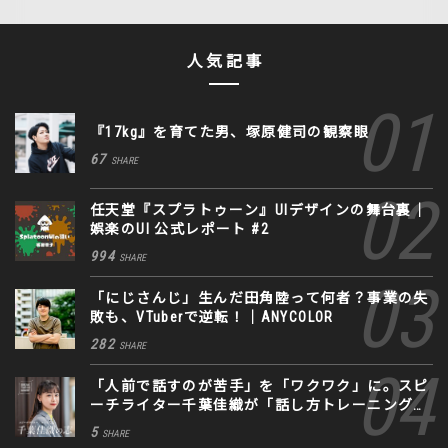
人気記事
『17kg』を育てた男、塚原健司の観察眼
67
SHARE
任天堂『スプラトゥーン』UIデザインの舞台裏｜
娯楽のUI 公式レポート #2
994
SHARE
「にじさんじ」生んだ田角陸って何者？事業の失
敗も、VTuberで逆転！｜ANYCOLOR
282
SHARE
「人前で話すのが苦手」を「ワクワク」に。スピ
ーチライター千葉佳織が「話し方トレーニング」
に込めた思い
5
SHARE