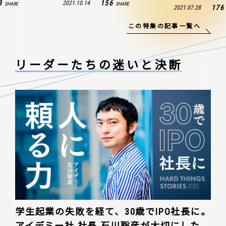
3
156
2021.10.14
SHARE
SHARE
176
2021.07.28
この特集の記事一覧へ
リーダーたちの
迷いと決断
学生起業の失敗を経て、30歳でIPO社長に。
アイデミー社 社長 石川聡彦が大切にした