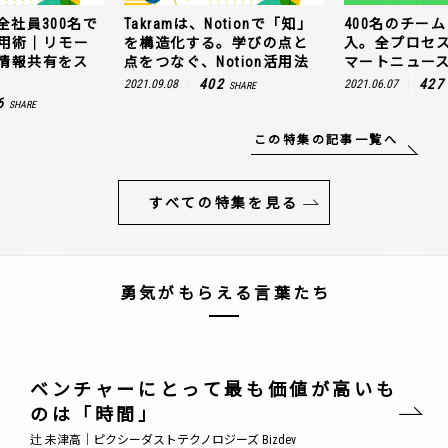
全社員300名で
Takramは、Notionで「知」
400名のチームに
n活用術｜リモー
を構造化する。学びの点と
入。全プロセ
情報共有をス
点をつなぐ、Notion活用法
マートニュー
402
427
2021.09.08
2021.06.07
SHARE
6
SHARE
この特集の記事一覧へ
すべての特集を見る
勇気がもらえる言葉たち
ベンチャーにとって最も価値が高いも
のは「時間」
辻 未津高｜ピクシーダストテクノロジーズ Bizdev