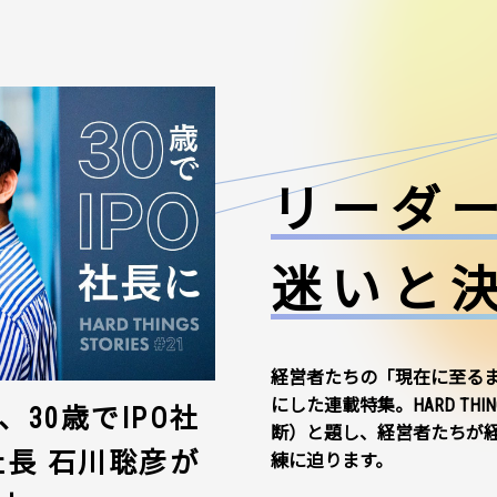
リーダ
迷いと
経営者たちの「現在に至る
にした連載特集。HARD THI
30歳でIPO社
断）と題し、経営者たちが
社長 石川聡彦が
練に迫ります。