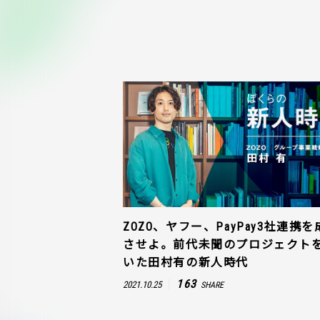
ZOZO、ヤフー、PayPay3社連携を
させよ。前代未聞のプロジェクト
いた田村有の新人時代
163
2021.10.25
SHARE