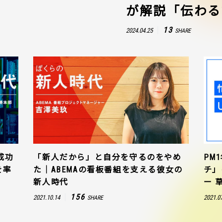
が解説「伝わる
13
2024.04.25
SHARE
成功
「新人だから」と自分を守るのをやめ
PM
を率
た｜ABEMAの看板番組を支える彼女の
チ」
新人時代
ー 
156
2021.10.14
2021.0
SHARE