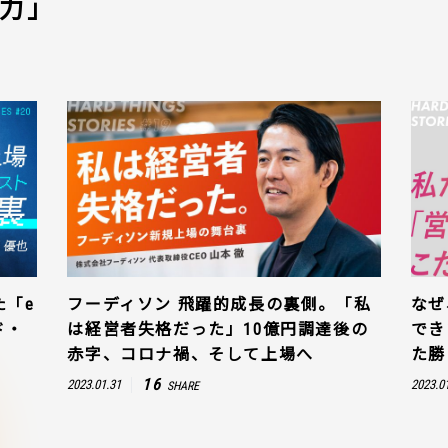
力」
た「e
フーディソン 飛躍的成長の裏側。「私
なぜ
ド・
は経営者失格だった」10億円調達後の
でき
赤字、コロナ禍、そして上場へ
た勝
16
2023.01.31
2023.0
SHARE