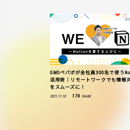
GMOペパボが全社員300名で使うNot
活用術｜リモートワークでも情報
をスムーズに！
176
2021.11.10
SHARE