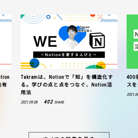
ion
Takramは、Notionで「知」を構造化す
40
共有
る。学びの点と点をつなぐ、Notion活
スを
用法
2021.0
402
2021.09.08
SHARE