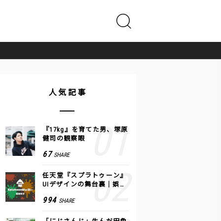
人気記事
『17kg』を育てた男、塚原
健司の観察眼
67
SHARE
任天堂『スプラトゥーン』
UIデザインの舞台裏｜娯楽
のUI 公式レポート #2
994
SHARE