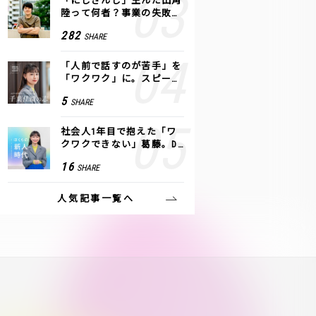
「にじさんじ」生んだ田角
陸って何者？事業の失敗
も、VTuberで逆転！｜ANY
282
SHARE
COLOR
「人前で話すのが苦手」を
「ワクワク」に。スピーチ
ライター千葉佳織が「話し
5
SHARE
方トレーニング」に込めた
思い
社会人1年目で抱えた「ワ
クワクできない」葛藤。De
NAの社内プロジェクトで見
16
SHARE
つけた、私の生きる道
人気記事一覧へ