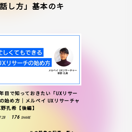
話し方」基本のキ
1年目で知っておきたい「UXリサー
の始め方｜メルペイ UXリサーチャ
草野孔希【後編】
176
7.28
SHARE