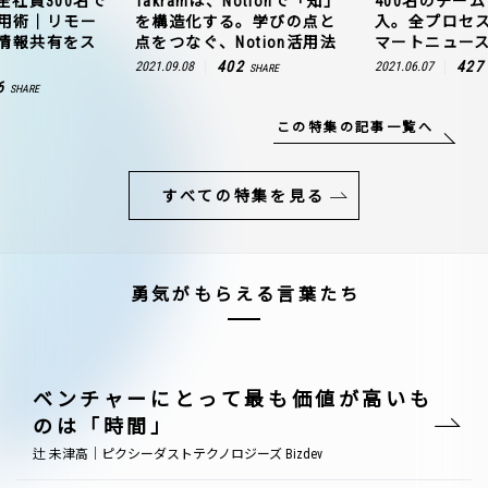
全社員300名で
Takramは、Notionで「知」
400名のチームに
n活用術｜リモー
を構造化する。学びの点と
入。全プロセ
情報共有をス
点をつなぐ、Notion活用法
マートニュー
402
427
2021.09.08
2021.06.07
SHARE
6
SHARE
この特集の記事一覧へ
すべての特集を見る
勇気がもらえる言葉たち
ベンチャーにとって最も価値が高いも
のは「時間」
辻 未津高｜ピクシーダストテクノロジーズ Bizdev