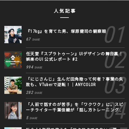
人気記事
『17kg』を育てた男、塚原健司の観察眼
67
SHARE
任天堂『スプラトゥーン』UIデザインの舞台裏｜
娯楽のUI 公式レポート #2
994
SHARE
「にじさんじ」生んだ田角陸って何者？事業の失
敗も、VTuberで逆転！｜ANYCOLOR
282
SHARE
「人前で話すのが苦手」を「ワクワク」に。スピ
ーチライター千葉佳織が「話し方トレーニング」
に込めた思い
5
SHARE