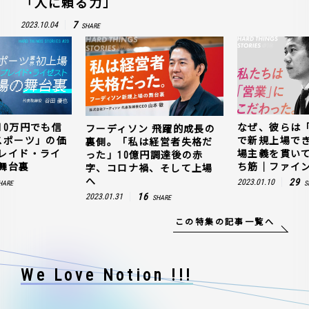
「人に頼る力」
7
2023.10.04
SHARE
10万円でも信
なぜ、彼らは
フーディソン 飛躍的成長の
スポーツ」の価
で新規上場で
裏側。「私は経営者失格だ
レイド・ライ
場主義を貫い
った」10億円調達後の赤
舞台裏
ち筋｜ファイン
字、コロナ禍、そして上場
へ
29
2023.01.10
HARE
S
16
2023.01.31
SHARE
この特集の記事一覧へ
We Love Notion !!!