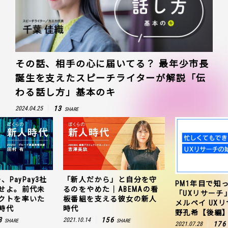
その話、相手の心に届いてる？ 最年少市長
誕生を支えたスピーチライターが解説「伝
わる話し方」基本のキ
13
2024.04.25
SHARE
、PayPay3社
「新人だから」と自分を守
PM1年目で知
せよ。前代未
るのをやめた｜ABEMAの看
「UXリサーチ
クトを率いた
板番組を支える彼女の新人
メルペイ UX
時代
時代
野孔希【後編
3
156
2021.10.14
SHARE
SHARE
176
2021.07.28