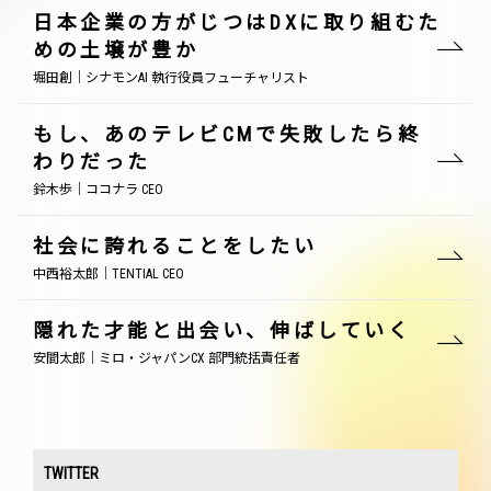
日本企業の方がじつはDXに取り組むた
めの土壌が豊か
堀田創｜シナモンAI 執行役員フューチャリスト
もし、あのテレビCMで失敗したら終
わりだった
鈴木歩｜ココナラ CEO
社会に誇れることをしたい
中西裕太郎｜TENTIAL CEO
隠れた才能と出会い、伸ばしていく
安間太郎｜ミロ・ジャパンCX 部門統括責任者
TWITTER