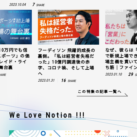
7
2023.10.04
SHARE
10万円でも信
なぜ、彼らは
フーディソン 飛躍的成長の
スポーツ」の価
で新規上場で
裏側。「私は経営者失格だ
レイド・ライ
場主義を貫い
った」10億円調達後の赤
舞台裏
ち筋｜ファイン
字、コロナ禍、そして上場
へ
29
2023.01.10
HARE
S
16
2023.01.31
SHARE
この特集の記事一覧へ
We Love Notion !!!