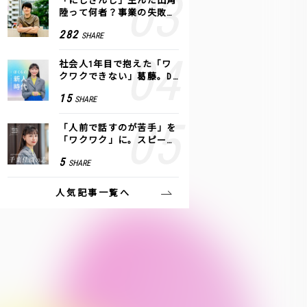
「にじさんじ」生んだ田角
陸って何者？事業の失敗
も、VTuberで逆転！｜ANY
282
SHARE
COLOR
社会人1年目で抱えた「ワ
クワクできない」葛藤。De
NAの社内プロジェクトで見
15
SHARE
つけた、私の生きる道
「人前で話すのが苦手」を
「ワクワク」に。スピーチ
ライター千葉佳織が「話し
5
SHARE
方トレーニング」に込めた
思い
人気記事一覧へ