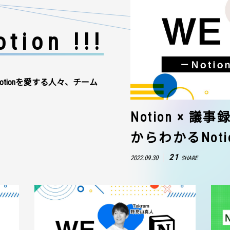
tion !!!
otionを愛する人々、チーム
Notion × 
からわかるNot
21
2022.09.30
SHARE