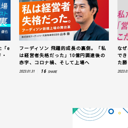
た「e
フーディソン 飛躍的成長の裏側。「私
なぜ
ド・
は経営者失格だった」10億円調達後の
でき
赤字、コロナ禍、そして上場へ
た勝
16
2023.01.31
2023.0
SHARE