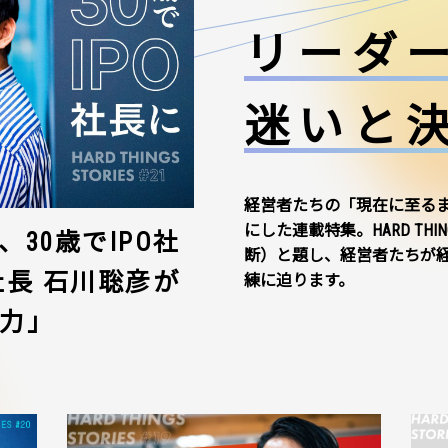
リーダ
迷いと
経営者たちの「現在に至る
にした連載特集。HARD THI
30歳でIPO社
断）と題し、経営者たちが
社長 石川聡彦が
練に迫ります。
力」