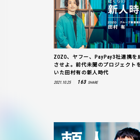
ZOZO、ヤフー、PayPay3社連携を
させよ。前代未聞のプロジェクト
いた田村有の新人時代
163
2021.10.25
SHARE