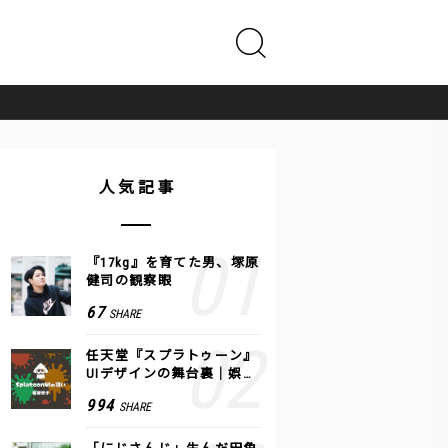
人気記事
『17kg』を育てた男、塚原
健司の観察眼
67
SHARE
任天堂『スプラトゥーン』
UIデザインの舞台裏｜娯楽
のUI 公式レポート #2
994
SHARE