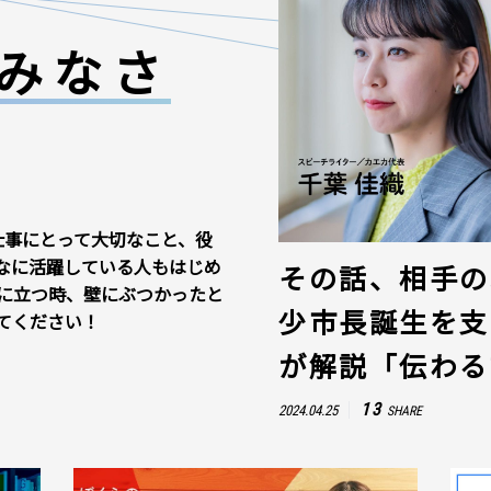
みなさ
仕事にとって大切なこと、役
なに活躍している人もはじめ
その話、相手の
に立つ時、壁にぶつかったと
少市長誕生を支
てください！
が解説「伝わる
13
2024.04.25
SHARE