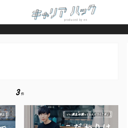
produced by en
3
件