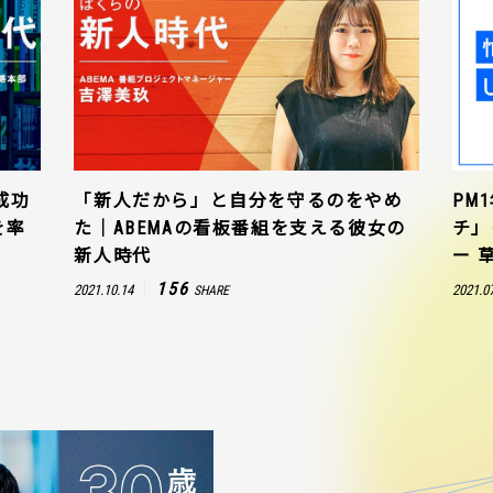
成功
「新人だから」と自分を守るのをやめ
PM
を率
た｜ABEMAの看板番組を支える彼女の
チ」
新人時代
ー 
156
2021.10.14
2021.0
SHARE