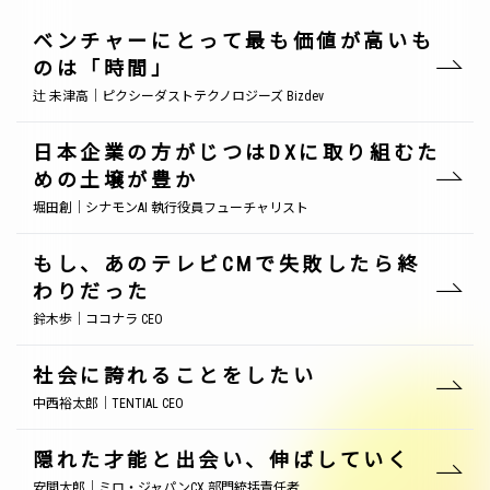
ベンチャーにとって最も価値が高いも
のは「時間」
辻 未津高｜ピクシーダストテクノロジーズ Bizdev
日本企業の方がじつはDXに取り組むた
めの土壌が豊か
堀田創｜シナモンAI 執行役員フューチャリスト
もし、あのテレビCMで失敗したら終
わりだった
鈴木歩｜ココナラ CEO
社会に誇れることをしたい
中西裕太郎｜TENTIAL CEO
隠れた才能と出会い、伸ばしていく
安間太郎｜ミロ・ジャパンCX 部門統括責任者