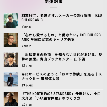
関連記事
創業68年、老舗タオルメーカーのSNS戦略｜IKEU
CHI ORGANIC
4
SHARE
「心から愛せるもの」と働きたい。IKEUCHI ORG
ANIC 牟田口武志のキャリア選択
1
SHARE
「出版業界の絶頂」を知らない世代があげる、反
撃の狼煙。青山ブックセンター 山下優
32
SHARE
Webサービスのように「おやつ体験」を売る｜ス
ナックミー 服部慎太郎
21
SHARE
『THE NORTH FACE STANDARD』仕掛け人、小口
大介流「いい顧客体験」のつくり方
10
SHARE