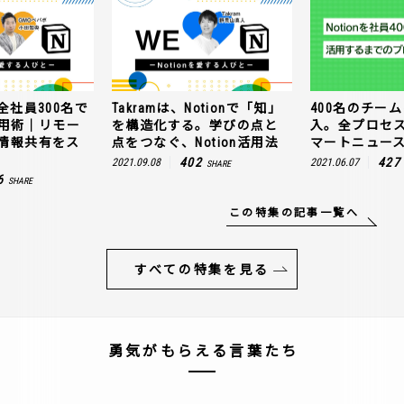
全社員300名で
Takramは、Notionで「知」
400名のチームに
n活用術｜リモー
を構造化する。学びの点と
入。全プロセ
情報共有をス
点をつなぐ、Notion活用法
マートニュー
402
427
2021.09.08
2021.06.07
SHARE
6
SHARE
この特集の記事一覧へ
すべての特集を見る
勇気がもらえる言葉たち