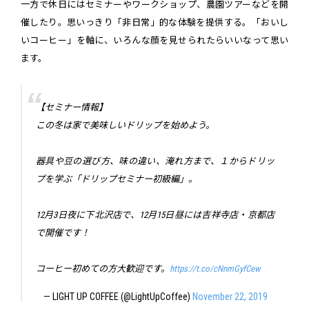
一方で休日にはセミナーやワークショップ、農園ツアーなどを開
催したり。思いっきり「非日常」的な体験を提供する。「おいし
いコーヒー」を軸に、いろんな顔を見せられたらいいなって思い
ます。
【セミナー情報】
この冬は家で美味しいドリップを始めよう。
器具や豆の選び方、味の違い、淹れ方まで、１からドリッ
プを学ぶ「ドリップセミナー初級編」。
12月3日夜に下北沢店で、12月15日昼には吉祥寺店・京都店
で開催です！
コーヒー初めての方大歓迎です。
https://t.co/cNnmGyfCew
— LIGHT UP COFFEE (@LightUpCoffee)
November 22, 2019