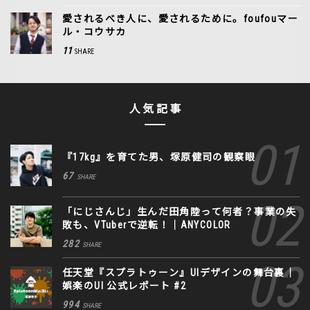
愛されるべき人に、愛されるために。foufouマー
ル・コウサカ
11
SHARE
人気記事
『17kg』を育てた男、塚原健司の観察眼
67
SHARE
「にじさんじ」生んだ田角陸って何者？事業の失
敗も、VTuberで逆転！｜ANYCOLOR
282
SHARE
任天堂『スプラトゥーン』UIデザインの舞台裏｜
娯楽のUI 公式レポート #2
994
SHARE