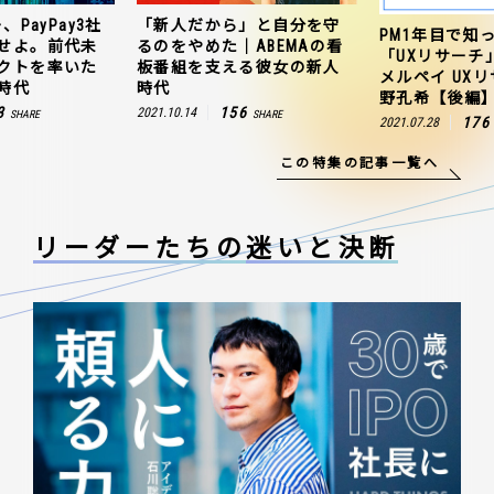
、PayPay3社
「新人だから」と自分を守
PM1年目で知
せよ。前代未
るのをやめた｜ABEMAの看
「UXリサーチ
クトを率いた
板番組を支える彼女の新人
メルペイ UX
時代
時代
野孔希【後編
3
156
2021.10.14
SHARE
SHARE
176
2021.07.28
この特集の記事一覧へ
リーダーたちの
迷いと決断