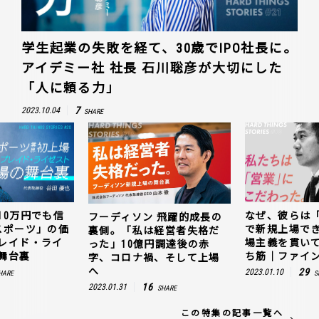
学生起業の失敗を経て、30歳でIPO社長に。
アイデミー社 社長 石川聡彦が大切にした
「人に頼る力」
7
2023.10.04
SHARE
10万円でも信
なぜ、彼らは
フーディソン 飛躍的成長の
スポーツ」の価
で新規上場で
裏側。「私は経営者失格だ
レイド・ライ
場主義を貫い
った」10億円調達後の赤
舞台裏
ち筋｜ファイン
字、コロナ禍、そして上場
へ
29
2023.01.10
HARE
S
16
2023.01.31
SHARE
この特集の記事一覧へ