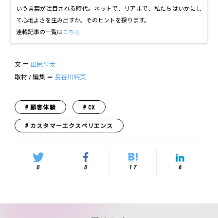
いう言葉が注目される時代。ネットで、リアルで、私たちはいかにし
て心地よさを生み出すか。そのヒントを探ります。
連載記事の一覧は
こちら
文 ＝
田尻亨太
取材 / 編集 ＝
長谷川純菜
顧客体験
CX
カスタマーエクスペリエンス
0
0
17
6