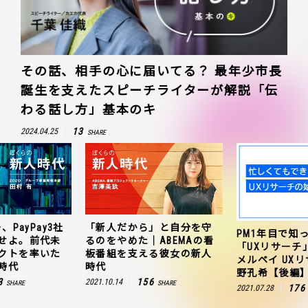
その話、相手の心に届いてる？ 最年少市長
誕生を支えたスピーチライターが解説「伝
わる話し方」基本のキ
13
2024.04.25
SHARE
、PayPay3社
「新人だから」と自分を守
PM1年目で知
せよ。前代未
るのをやめた｜ABEMAの看
「UXリサーチ
クトを率いた
板番組を支える彼女の新人
メルペイ UX
時代
時代
野孔希【後編
3
156
2021.10.14
SHARE
SHARE
176
2021.07.28