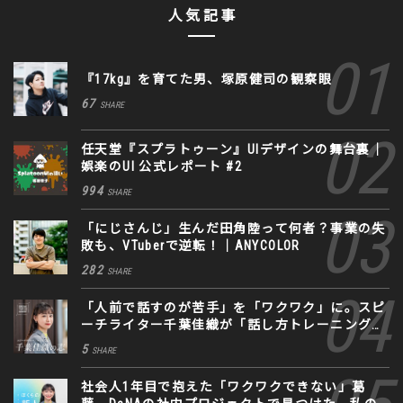
人気記事
『17kg』を育てた男、塚原健司の観察眼
67
SHARE
任天堂『スプラトゥーン』UIデザインの舞台裏｜
娯楽のUI 公式レポート #2
994
SHARE
「にじさんじ」生んだ田角陸って何者？事業の失
敗も、VTuberで逆転！｜ANYCOLOR
282
SHARE
「人前で話すのが苦手」を「ワクワク」に。スピ
ーチライター千葉佳織が「話し方トレーニング」
に込めた思い
5
SHARE
社会人1年目で抱えた「ワクワクできない」葛