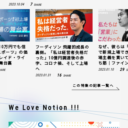
7
2023.10.04
SHARE
10万円でも信
なぜ、彼らは
フーディソン 飛躍的成長の
スポーツ」の価
で新規上場で
裏側。「私は経営者失格だ
レイド・ライ
場主義を貫い
った」10億円調達後の赤
舞台裏
ち筋｜ファイン
字、コロナ禍、そして上場
へ
29
2023.01.10
HARE
S
16
2023.01.31
SHARE
この特集の記事一覧へ
We Love Notion !!!