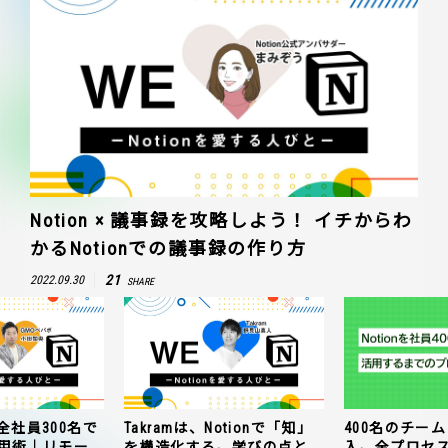
Notion × 議事録を攻略しよう！ イチからわ
かるNotionでの議事録の作り方
21
2022.09.30
SHARE
全社員300名で
Takramは、Notionで「知」
400名のチームに
n活用術｜リモー
を構造化する。学びの点と
入。全プロセ