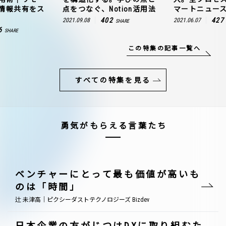
情報共有をス
点をつなぐ、Notion活用法
マートニュー
402
427
2021.09.08
2021.06.07
SHARE
6
SHARE
この特集の記事一覧へ
すべての特集を見る
勇気がもらえる言葉たち
ベンチャーにとって最も価値が高いも
のは「時間」
辻 未津高｜ピクシーダストテクノロジーズ Bizdev
日本企業の方がじつはDXに取り組むた