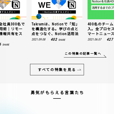
全社員300名で
Takramは、Notionで「知」
400名のチームに
n活用術｜リモー
を構造化する。学びの点と
入。全プロセ
情報共有をス
点をつなぐ、Notion活用法
マートニュー
402
427
2021.09.08
2021.06.07
SHARE
6
SHARE
この特集の記事一覧へ
すべての特集を見る
勇気がもらえる言葉たち