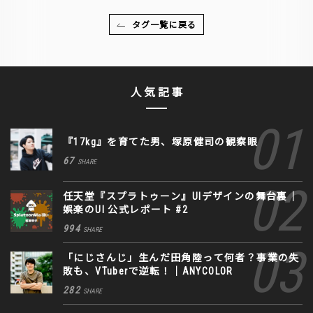
タグ一覧に戻る
人気記事
『17kg』を育てた男、塚原健司の観察眼
67
SHARE
任天堂『スプラトゥーン』UIデザインの舞台裏｜
娯楽のUI 公式レポート #2
994
SHARE
「にじさんじ」生んだ田角陸って何者？事業の失
敗も、VTuberで逆転！｜ANYCOLOR
282
SHARE