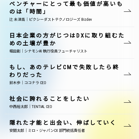
ベンチャーにとって最も価値が高いも
のは「時間」
辻 未津高｜ピクシーダストテクノロジーズ Bizdev
日本企業の方がじつはDXに取り組むた
めの土壌が豊か
堀田創｜シナモンAI 執行役員フューチャリスト
もし、あのテレビCMで失敗したら終
わりだった
鈴木歩｜ココナラ CEO
社会に誇れることをしたい
中西裕太郎｜TENTIAL CEO
隠れた才能と出会い、伸ばしていく
安間太郎｜ミロ・ジャパンCX 部門統括責任者