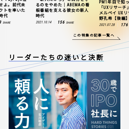
PM1年目で知
せよ。前代未
るのをやめた｜ABEMAの看
「UXリサーチ
クトを率いた
板番組を支える彼女の新人
メルペイ UX
時代
時代
野孔希【後編
3
156
2021.10.14
SHARE
SHARE
176
2021.07.28
この特集の記事一覧へ
リーダーたちの
迷いと決断