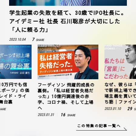
学生起業の失敗を経て、30歳でIPO社長に。
アイデミー社 社長 石川聡彦が大切にした
「人に頼る力」
7
2023.10.04
SHARE
10万円でも信
なぜ、彼らは
フーディソン 飛躍的成長の
スポーツ」の価
で新規上場で
裏側。「私は経営者失格だ
レイド・ライ
場主義を貫い
った」10億円調達後の赤
舞台裏
ち筋｜ファイン
字、コロナ禍、そして上場
へ
29
2023.01.10
HARE
S
16
2023.01.31
SHARE
この特集の記事一覧へ