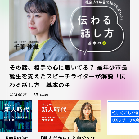
その話、相手の心に届いてる？ 最年少市長
誕生を支えたスピーチライターが解説「伝
わる話し方」基本のキ
13
2024.04.25
SHARE
、PayPay3社
「新人だから」と自分を守