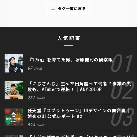
タグ一覧に戻る
人気記事
『17kg』を育てた男、塚原健司の観察眼
67
SHARE
「にじさんじ」生んだ田角陸って何者？事業の失
敗も、VTuberで逆転！｜ANYCOLOR
282
SHARE
任天堂『スプラトゥーン』UIデザインの舞台裏｜
娯楽のUI 公式レポート #2
994
SHARE