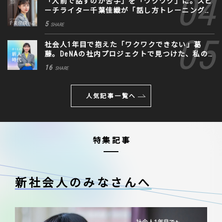
「人前で話すのが苦手」を「ワクワク」に。スピ
ーチライター千葉佳織が「話し方トレーニング」
に込めた思い
5
SHARE
社会人1年目で抱えた「ワクワクできない」葛
藤。DeNAの社内プロジェクトで見つけた、私の
生きる道
16
SHARE
人気記事一覧へ
特集記事
新社会人のみなさんへ