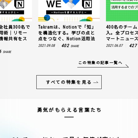
全社員300名で
Takramは、Notionで「知」
400名のチームに
n活用術｜リモー
を構造化する。学びの点と
入。全プロセ
情報共有をス
点をつなぐ、Notion活用法
マートニュー
402
427
2021.09.08
2021.06.07
SHARE
6
SHARE
この特集の記事一覧へ
すべての特集を見る
勇気がもらえる言葉たち