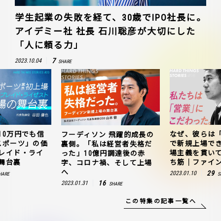
学生起業の失敗を経て、30歳でIPO社長に。
アイデミー社 社長 石川聡彦が大切にした
「人に頼る力」
7
2023.10.04
SHARE
10万円でも信
なぜ、彼らは
フーディソン 飛躍的成長の
スポーツ」の価
で新規上場で
裏側。「私は経営者失格だ
レイド・ライ
場主義を貫い
った」10億円調達後の赤
舞台裏
ち筋｜ファイン
字、コロナ禍、そして上場
へ
29
2023.01.10
HARE
S
16
2023.01.31
SHARE
この特集の記事一覧へ