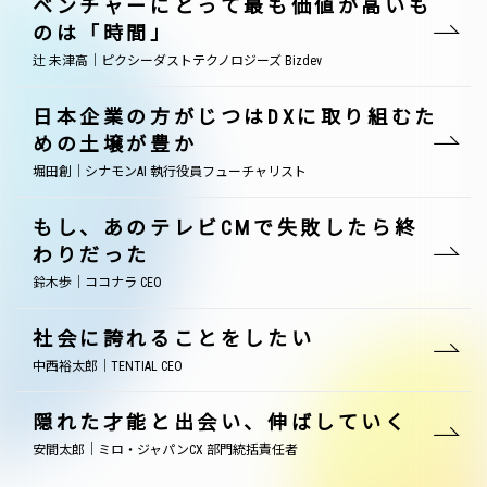
ベンチャーにとって最も価値が高いも
のは「時間」
辻 未津高｜ピクシーダストテクノロジーズ Bizdev
日本企業の方がじつはDXに取り組むた
めの土壌が豊か
堀田創｜シナモンAI 執行役員フューチャリスト
もし、あのテレビCMで失敗したら終
わりだった
鈴木歩｜ココナラ CEO
社会に誇れることをしたい
中西裕太郎｜TENTIAL CEO
隠れた才能と出会い、伸ばしていく
安間太郎｜ミロ・ジャパンCX 部門統括責任者