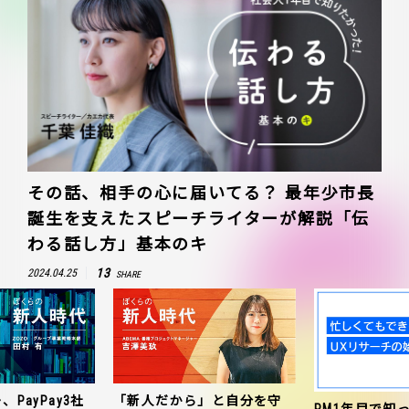
その話、相手の心に届いてる？ 最年少市長
誕生を支えたスピーチライターが解説「伝
わる話し方」基本のキ
13
2024.04.25
SHARE
、PayPay3社
「新人だから」と自分を守
PM1年目で知