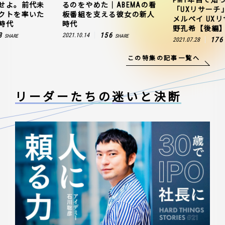
せよ。前代未
るのをやめた｜ABEMAの看
「UXリサーチ
クトを率いた
板番組を支える彼女の新人
メルペイ UX
時代
時代
野孔希【後編
3
156
2021.10.14
SHARE
SHARE
176
2021.07.28
この特集の記事一覧へ
リーダーたちの
迷いと決断