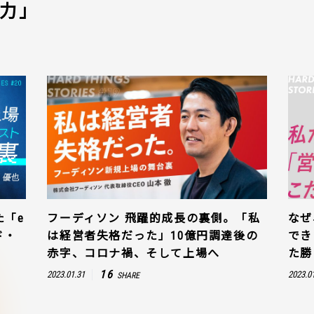
力」
た「e
フーディソン 飛躍的成長の裏側。「私
なぜ
ド・
は経営者失格だった」10億円調達後の
でき
赤字、コロナ禍、そして上場へ
た勝
16
2023.01.31
2023.0
SHARE