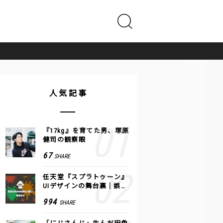
人気記事
『17kg』を育てた男、塚原
健司の観察眼
67
SHARE
任天堂『スプラトゥーン』
UIデザインの舞台裏｜娯楽
のUI 公式レポート #2
994
SHARE