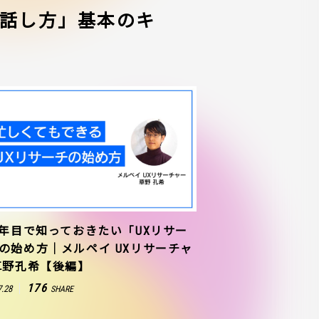
話し方」基本のキ
1年目で知っておきたい「UXリサー
の始め方｜メルペイ UXリサーチャ
草野孔希【後編】
176
7.28
SHARE