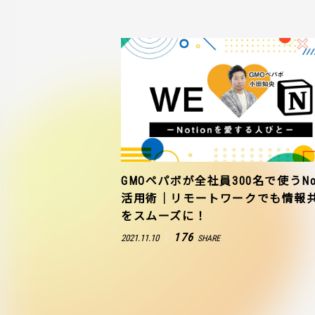
GMOペパボが全社員300名で使うNot
活用術｜リモートワークでも情報
をスムーズに！
176
2021.11.10
SHARE