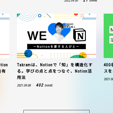
21
2022.09.30
SHARE
ion
Takramは、Notionで「知」を構造化す
40
共有
る。学びの点と点をつなぐ、Notion活
スを
用法
2021.0
402
2021.09.08
SHARE