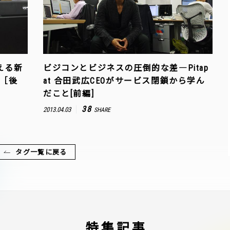
据える新
ビジコンとビジネスの圧倒的な差―Pitap
貌［後
at 合田武広CEOがサービス閉鎖から学ん
だこと[前編]
38
2013.04.03
SHARE
タグ一覧に戻る
特集記事