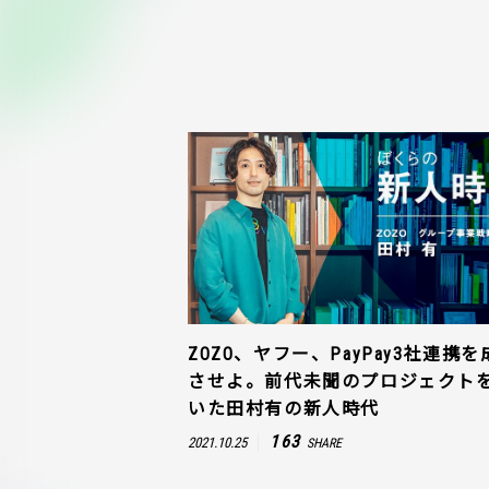
ZOZO、ヤフー、PayPay3社連携を
させよ。前代未聞のプロジェクト
いた田村有の新人時代
163
2021.10.25
SHARE