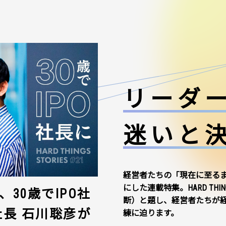
リーダ
迷いと
経営者たちの「現在に至る
にした連載特集。HARD THI
30歳でIPO社
断）と題し、経営者たちが
社長 石川聡彦が
練に迫ります。