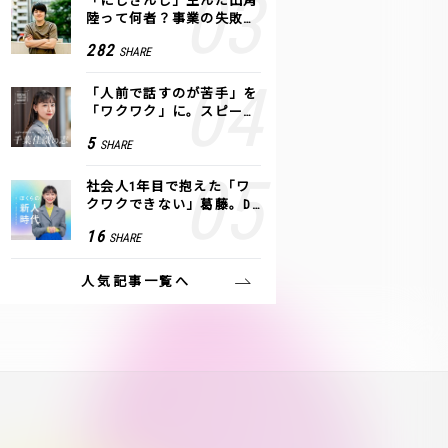
「にじさんじ」生んだ田角
陸って何者？事業の失敗
も、VTuberで逆転！｜ANY
282
SHARE
COLOR
「人前で話すのが苦手」を
「ワクワク」に。スピーチ
ライター千葉佳織が「話し
5
SHARE
方トレーニング」に込めた
思い
社会人1年目で抱えた「ワ
クワクできない」葛藤。De
NAの社内プロジェクトで見
16
SHARE
つけた、私の生きる道
人気記事一覧へ