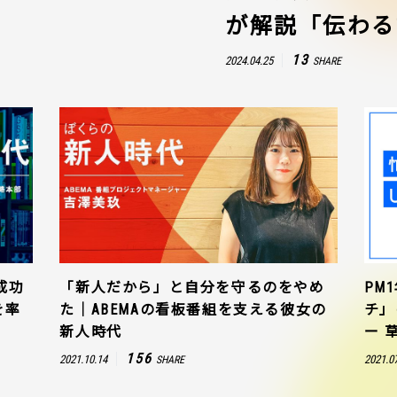
が解説「伝わる
13
2024.04.25
SHARE
成功
「新人だから」と自分を守るのをやめ
PM
を率
た｜ABEMAの看板番組を支える彼女の
チ」
新人時代
ー 
156
2021.10.14
2021.0
SHARE