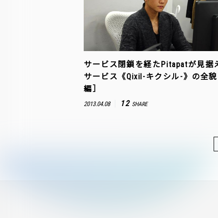
サービス閉鎖を経たPitapatが見
サービス《Qixil-キクシル-》の全
編］
12
2013.04.08
SHARE