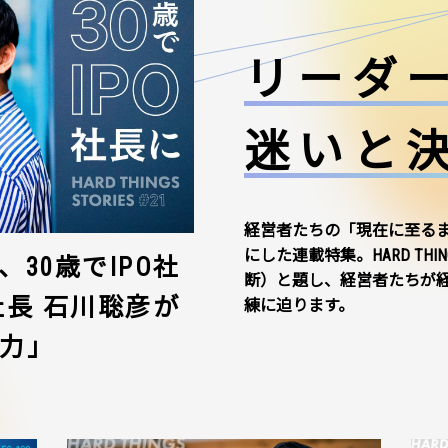
リーダ
迷いと
経営者たちの「現在に至る
にした連載特集。HARD THI
30歳でIPO社
断）と題し、経営者たちが
社長 石川聡彦が
練に迫ります。
力」