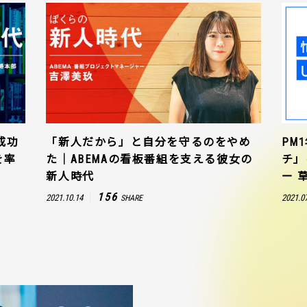
成功
「新人だから」と自分を守るのをやめ
PM
を率
た｜ABEMAの看板番組を支える彼女の
チ」
新人時代
ー 
156
2021.10.14
2021.0
SHARE