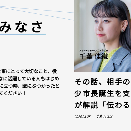
みなさ
仕事にとって大切なこと、役
なに活躍している人もはじめ
その話、相手の
に立つ時、壁にぶつかったと
少市長誕生を支
てください！
が解説「伝わる
13
2024.04.25
SHARE