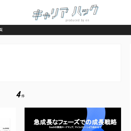
produced by en
覧
4
件