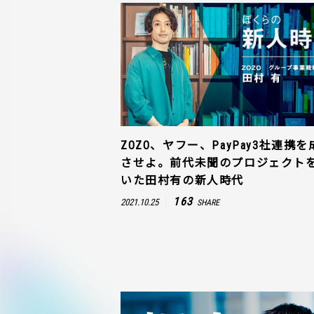
ZOZO、ヤフー、PayPay3社連携を
させよ。前代未聞のプロジェクト
いた田村有の新人時代
163
2021.10.25
SHARE