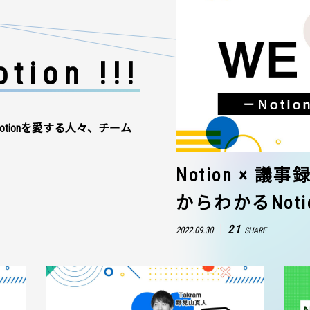
tion !!!
otionを愛する人々、チーム
Notion × 
からわかるNot
21
2022.09.30
SHARE