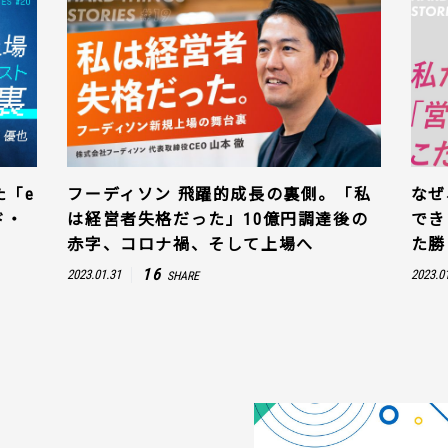
た「e
フーディソン 飛躍的成長の裏側。「私
なぜ
ド・
は経営者失格だった」10億円調達後の
でき
赤字、コロナ禍、そして上場へ
た勝
16
2023.01.31
2023.0
SHARE