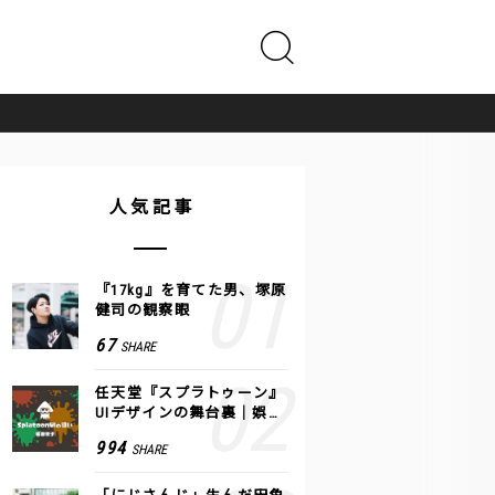
人気記事
『17kg』を育てた男、塚原
健司の観察眼
67
SHARE
任天堂『スプラトゥーン』
UIデザインの舞台裏｜娯楽
のUI 公式レポート #2
994
SHARE