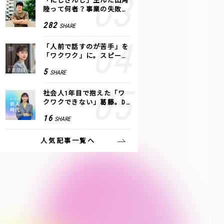
「にじさんじ」生んだ田角
陸って何者？事業の失敗
も、VTuberで逆転！｜ANY
282
SHARE
COLOR
「人前で話すのが苦手」を
「ワクワク」に。スピーチ
ライター千葉佳織が「話し
5
SHARE
方トレーニング」に込めた
思い
社会人1年目で抱えた「ワ
クワクできない」葛藤。De
NAの社内プロジェクトで見
16
SHARE
つけた、私の生きる道
人気記事一覧へ